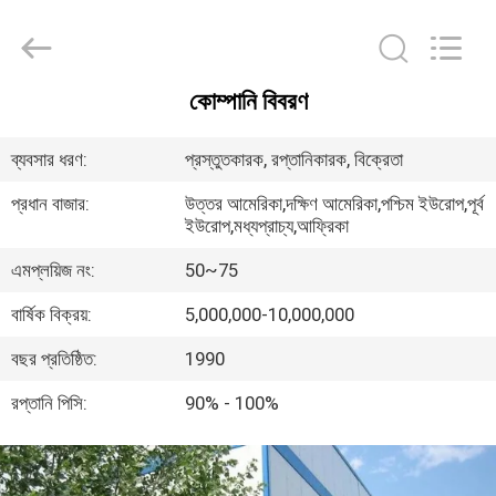
2026
Sunrise
Foundry
CO.,LTD.
All
Rights
কোম্পানি বিবরণ
Reserved.
বাড়ি
ব্যবসার ধরণ:
প্রস্তুতকারক, রপ্তানিকারক, বিক্রেতা
পণ্য
প্রধান বাজার:
উত্তর আমেরিকা,দক্ষিণ আমেরিকা,পশ্চিম ইউরোপ,পূর্ব
ইউরোপ,মধ্যপ্রাচ্য,আফ্রিকা
ভিডিও
এমপ্লয়িজ নং:
50~75
বার্ষিক বিক্রয়:
5,000,000-10,000,000
আমাদের
বছর প্রতিষ্ঠিত:
1990
সম্বন্ধে
রপ্তানি পিসি:
90% - 100%
কারখানা
পরিদর্শন