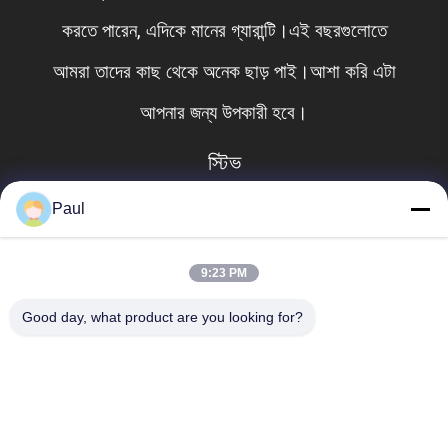
কটি
কাস্ট আয়রন অংশের উপর খুব প্রতিযোগিতামূলক দাম প
ণ্য
পারি। সানরাইজ ফাউন্ড্রি একটি খুব নির্ভরযোগ্য
সরবরাহকারী!
পিটার
Paul
9:23 PM
Good day, what product are you looking for?
সব
গ্রে কাস্ট আয়রন কাস্টিং
নমনীয় ঢালাই লোহা