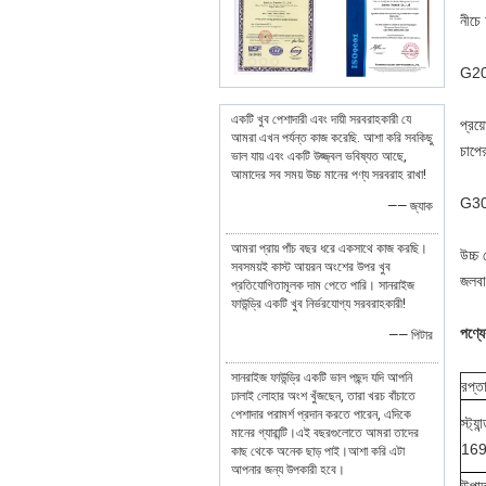
নীচে
G20
একটি খুব পেশাদারী এবং দায়ী সরবরাহকারী যে
প্রয়
আমরা এখন পর্যন্ত কাজ করেছি. আশা করি সবকিছু
চাপে
ভাল যায় এবং একটি উজ্জ্বল ভবিষ্যত আছে,
আমাদের সব সময় উচ্চ মানের পণ্য সরবরাহ রাখা!
G30
—— জ্যাক
আমরা প্রায় পাঁচ বছর ধরে একসাথে কাজ করছি।
উচ্চ 
সবসময়ই কাস্ট আয়রন অংশের উপর খুব
জলবাহ
প্রতিযোগিতামূলক দাম পেতে পারি। সানরাইজ
ফাউন্ড্রি একটি খুব নির্ভরযোগ্য সরবরাহকারী!
পণ্যে
—— পিটার
সানরাইজ ফাউন্ড্রি একটি ভাল পছন্দ যদি আপনি
রপ্তা
ঢালাই লোহার অংশ খুঁজছেন, তারা খরচ বাঁচাতে
পেশাদার পরামর্শ প্রদান করতে পারেন, এদিকে
স্ট
মানের গ্যারান্টি।এই বছরগুলোতে আমরা তাদের
169
কাছ থেকে অনেক ছাড় পাই।আশা করি এটা
আপনার জন্য উপকারী হবে।