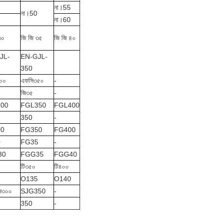
না।55
না।50
না।60
৩০
জি জি ৩৫
জি জি ৪০
JL-
EN-GJL-
350
০০
এফসি৩৫০
-
জি৩৫
-
00
FGL350
FGL400
350
-
00
FG350
FG400
0
FG35
-
30
FGG35
FGG40
টি৩৫০
টি৪০০
O135
O140
ি৩০০
SJG350
-
350
-