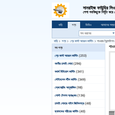
সানরাইজ ফাউন্ড্রি সি
পেশা সবকিছুকে নিখুঁত করে
বাড়ি
পণ্য
ভিডিও
আমাদের সম্বন
বাড়ি
পণ্য
গ্রে কাস্ট আয়রন কাস্টিং
পাওয়ার ট্রান্সমিশন
পাওয়
সব পণ্য
গ্রে কাস্ট আয়রন কাস্টিং
(253)
নমনীয় ঢালাই লোহা
(296)
যথার্থ বিনিয়োগ কাস্টিং
(341)
স্টেইনলেস স্টীল কাস্টিং
(349)
স্কেফোল্ডিং আনুষাঙ্গিক
(98)
পোস্ট টেনশন অ্যাঙ্কর
(136)
ঢালাই লোহার পাইপ জিনিসপত্র
(48)
ভ্যালভের শরীরের কাস্টিং
(40)