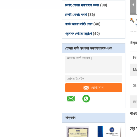
ঢালাই লোহার ম্যানহোল কভার
(30)
ঢালাই লোহার বলার্ড
(36)
কাস্ট আয়রন লাইট পোল
(40)
ট
প্রসাধন লোহার যন্ত্রাংশ
(40)
বিস্ত
তোমার দর্শন লগ করা অনলাইন চ্যাট এখন
Pr
Ma
St
যোগাযোগ
বিশ
পাওয়
সাক্ষ্যদান
গ্রে