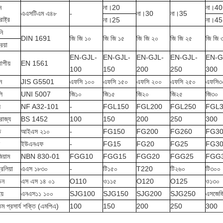
ন
না।20
না।40
এএসটিএম এ৪৮
-
না।30
না।35
াষ্ট্র
না।25
না।45
নি
DIN 1691
জি জি ১০
জি জি ১৫
জি জি ২০
জি জি ২৫
জি জি 
িয়া
EN-GJL-
EN-GJL-
EN-GJL-
EN-GJL-
EN-G
পীয়
EN 1561
100
150
200
250
300
ন
JIS G5501
এফসি ১০০
এফসি ১৫০
এফসি ২০০
এফসি ২৫০
এফসি৩
ি
UNI 5007
জি১০
জি১৫
জি২০
জি২৫
জি৩০
স
NF A32-101
-
FGL150
FGL200
FGL250
FGL3
রাজ্য
BS 1452
100
150
200
250
300
ত
আইএস ২১০
-
FG150
FG200
FG260
FG3
ইউএনএফ
-
FG15
FG20
FG25
FG3
িয়াম
NBN 830-01
FGG10
FGG15
FGG20
FGG25
FGG
রেলিয়া
এএস ১৮৩০
-
টি১৫০
T220
টি২৬০
টি৩০০
েন
এস এস ১৪ ০১
O110
ও১১৫
O120
O125
ও১৩০
়ে
এনএস১১ ১০০
SJG100
SJG150
SJG200
SJG250
এসজেজ
নতম প্রসার্য শক্তি (এমপিএ)
100
150
200
250
300