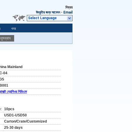
বিক্রয়
উদ্ধৃতির জন্য আবেদন
-
Email
Select Language
ন
খবর
নুসন্ধান
hina Mainland
C-04
GS
B001
রোডাক্ট ব্রোশিওর পিডিএফ
y:
10pcs
USD1-USD50
Carton/Crate/Customized
25-30 days