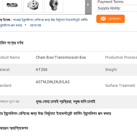
Payment Terms:
Supply Ability:
যোগাযোগ
বড় ইমেজ :
পাওয়ার ট্রান্সমিশন মেশিনের জন্য উচ্চ নির্ভুলতা ইনভেস্টমেন্ট কাস্টিং
্রান্সমিশন বক্স কভার
ভালো দাম
ারিত পণ্যের বর্ণনা
oduct Name:
Chain Box/Transmission Box
Production Process
terial:
HT250
Weight:
ASTM,DIN,EN,BS,AS
andard:
Surface Treament:
ধূসর লোহা ঢালাই প্রক্রিয়া
সবুজ বালি ঢালাই
েষভাবে তুলে ধরা:
,
ার ট্রান্সমিশন মেশিনের জন্য উচ্চ নির্ভুলতা ইনভেস্টমেন্ট কাস্টিং ট্রান্সমিশন বক্স কভার
 আয়রন অ্যাপ্লিকেশন