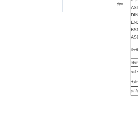
উপা
—— স্টিভ
AS
DI
EN1
BS1
AS1
উৎপাদ
সারফ
অর্থ 
প্যা
ডেলি