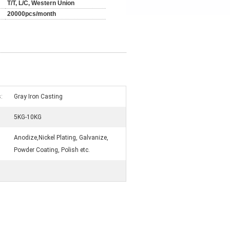
T/T, L/C, Western Union
20000pcs/month
:
Gray Iron Casting
5KG-10KG
Anodize,Nickel Plating, Galvanize,
Powder Coating, Polish etc.