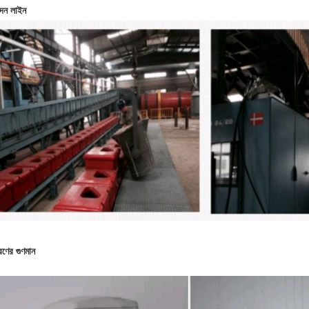
দন লাইন
ত্রণের গুণমান