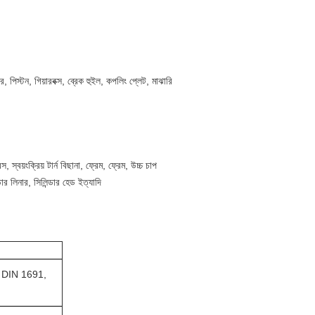
র, পিস্টন, গিয়ারবক্স, ব্রেক হুইল, কপলিং প্লেট, মাঝারি
 স্বয়ংক্রিয় টার্ন বিছানা, ফ্রেম, ফ্রেম, উচ্চ চাপ
্ডার লিনার, সিলিন্ডার হেড ইত্যাদি
; DIN 1691,