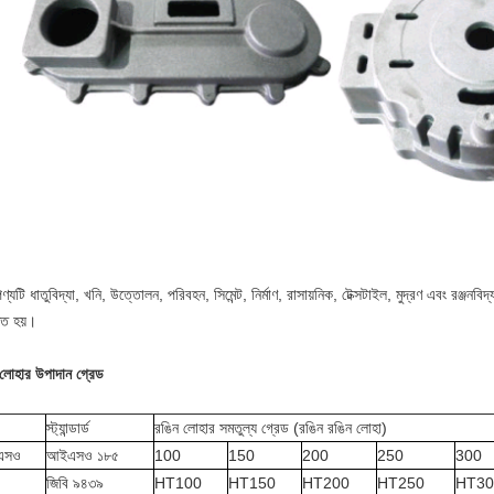
্যটি ধাতুবিদ্যা, খনি, উত্তোলন, পরিবহন, সিমেন্ট, নির্মাণ, রাসায়নিক, টেক্সটাইল, মুদ্রণ এবং রঞ্জনবিদ্
ৃত হয়।
 লোহার উপাদান গ্রেড
স্ট্যান্ডার্ড
রঙিন লোহার সমতুল্য গ্রেড (রঙিন রঙিন লোহা)
এসও
আইএসও ১৮৫
100
150
200
250
300
জিবি ৯৪৩৯
HT100
HT150
HT200
HT250
HT30