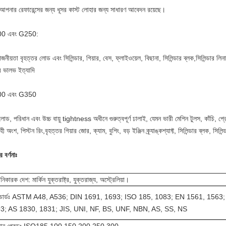
 আপনার রেফারেন্সের জন্য ধূসর কাস্ট লোহার জন্য সাধারণ আবেদন রয়েছে।
0 এবং G250:
োজনীয়তা বৃহত্তর লোড এবং সিলিন্ডার, গিয়ার, বেস, ফ্লাইওয়েল, বিছানা, সিলিন্ডার ব্লক,সিলিন্ডার লিনা
র ভালভ ইত্যাদি
0 এবং G350
লোড, পরিধান এবং উচ্চ বায়ু tightness অধীনে গুরুত্বপূর্ণ ঢালাই, যেমন ভারী মেশিন টুলস, কাঁচি, প্রেস,
ী অংশ, পিস্টন রিং,বৃহত্তর গিয়ার জোর, ক্যাম, বুশিং, বড় ইঞ্জিন ক্র্যাঙ্কশ্যাফ্ট, সিলিন্ডার ব্লক, সিলিন
র বর্ণনাঃ
নিকারক দেশ: মার্কিন যুক্তরাষ্ট্র, যুক্তরাজ্য, অস্ট্রেলিয়া।
্যান্ডার্ডঃ ASTM A48, A536; DIN 1691, 1693; ISO 185, 1083; EN 1561, 1563
3; AS 1830, 1831; JIS, UNI, NF, BS, UNF, NBN, AS, SS, NS