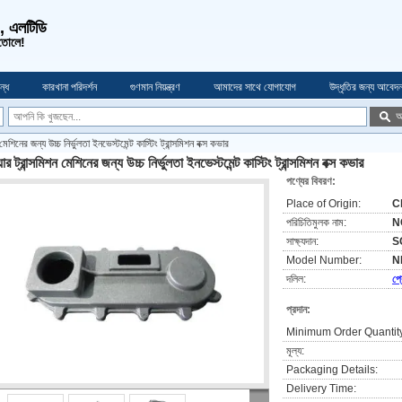
ও, এলটিডি
 তোলে!
্ধে
কারখানা পরিদর্শন
গুণমান নিয়ন্ত্রণ
আমাদের সাথে যোগাযোগ
উদ্ধৃতির জন্য আবেদ
অ
 মেশিনের জন্য উচ্চ নির্ভুলতা ইনভেস্টমেন্ট কাস্টিং ট্রান্সমিশন বক্স কভার
ার ট্রান্সমিশন মেশিনের জন্য উচ্চ নির্ভুলতা ইনভেস্টমেন্ট কাস্টিং ট্রান্সমিশন বক্স কভার
পণ্যের বিবরণ:
Place of Origin:
C
পরিচিতিমুলক নাম:
N
সাক্ষ্যদান:
S
Model Number:
N
দলিল:
প্
প্রদান:
Minimum Order Quantit
মূল্য:
Packaging Details:
Delivery Time: