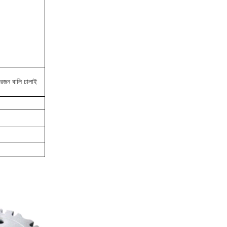
ই, রজন বালি ঢালাই