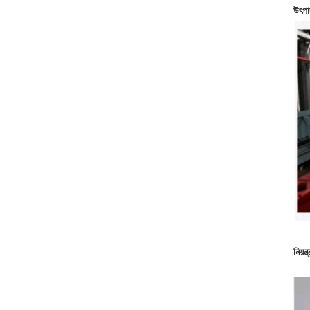
উৎপা
নিয়ন্