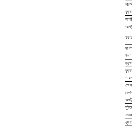
মার্কি
যুক্তর
জার্মা
অস্ট্র
ইউরো
জাপা
ইতাল
ফ্রান্
যুক্ত
ভার
স্পেন
বেলজ
অস্ট্
সুইড
নরওয
ন্যূ