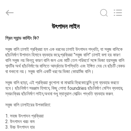
2026
Sunrise
Foundry
CO.,LTD.
All
Rights
উৎপাদন লাইন
Reserved.
বাড়ি
গ্রিন স্যান্ড কাস্টিং কি?
পণ্য
সবুজ বালি ঢালাই প্রক্রিয়া হল এক ধরনের ঢালাই উৎপাদন পদ্ধতি, যা সবুজ বালিকে
ছাঁচনির্মাণ উপাদান হিসাবে ব্যবহার করে,প্রক্রিয়া "সবুজ বালি" ঢালাই বলা হয় কারণ
বালি সবুজ নয় কিন্তু কারণ বালি জল এবং মাটি তেল পরিবর্তে সঙ্গে ভিজা হয়সবুজ বালি
শব্দটির অর্থ ছাঁচনির্মাণের বালিতে আর্দ্রতার উপস্থিতি এবং ইঙ্গিত দেয় যে ছাঁচটি বেকড
ভিডিও
বা শুকনো নয়। সবুজ বালি একটি ধরণের ভিজা কোয়ার্টজ বালি।
সবুজ বালি ছাড়া, এই প্রক্রিয়া কুপোলা বা মাঝারি ফ্রিকোয়েন্সি চুলা ব্যবহার করতে
আমাদের
হবে। ছাঁচনির্মাণ সরঞ্জাম হিসাবে, কিছু লোহা foundries ছাঁচনির্মাণ মেশিন ব্যবহার,
স্বয়ংক্রিয় ছাঁচনির্মাণ লাইন,অথবা শুধু ম্যানুয়াল মোল্ডিং পদ্ধতি ব্যবহার করুন.
সম্বন্ধে
সবুজ বালি ঢালাইয়ের উপকারিতা:
কারখানা
1. সহজ উৎপাদন প্রক্রিয়া
2. উৎপাদন খরচ কম
পরিদর্শন
3. উচ্চ উৎপাদন হার