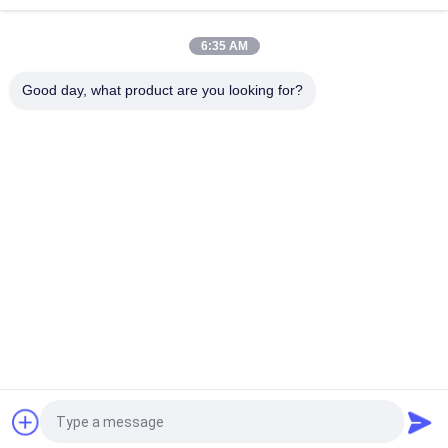
6:35 AM
Good day, what product are you looking for?
সব
গ্রে কাস্ট আয়রন কাস্টিং
নমনীয় ঢালাই লোহা
যথার্থ বিনিয়োগ কাস্টিং
স্টেইনলেস স্টীল কাস্টিং
স্কেফোল্ডিং আনুষাঙ্গিক
পোস্ট টেনশন অ্যাঙ্কর
ঢালাই লোহার পাইপ 
ভ্যালভের শরীরের কাস্টিং
জিনিসপত্র
উদ্ধৃতির জন্য আবেদন