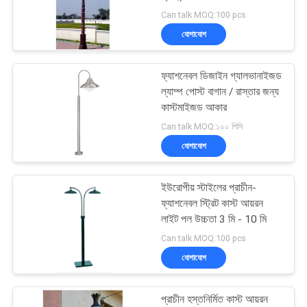
করুন
Can talk MOQ:100 pcs
যোগাযোগ
সাইট
99
ম্যাপ
ফ্যাশনেবল ডিজাইন গ্যালভানাইজড
স্কেফোল্ডিং আনুষাঙ্গিক
ল্যাম্প পোস্ট বাগান / রাস্তার জন্য
কাস্টমাইজড আকার
গোপনীয়তা
Can talk MOQ:১০০ পিসি
নীতি
যোগাযোগ
ইউরোপীয় স্টাইলের প্রাচীন-
169
ফ্যাশনেবল স্ট্রিট কাস্ট আয়রন
লাইট পল উচ্চতা 3 মি - 10 মি
পোস্ট টেনশন অ্যাঙ্কর
Can talk MOQ:100 pcs
যোগাযোগ
প্রাচীন হস্তনির্মিত কাস্ট আয়রন