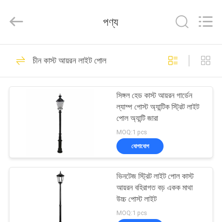
2026
Sunrise
Foundry
পণ্য
CO.,LTD.
All
Rights
Reserved.
বাড়ি
255
চীন কাস্ট আয়রন লাইট পোল
গ্রে কাস্ট আয়রন কাস্টিং
পণ্য
সিঙ্গল হেড কাস্ট আয়রন গার্ডেন
ল্যাম্প পোস্ট অ্যান্টিক স্ট্রিট লাইট
ভিডিও
পোল অ্যান্টি জারা
MOQ:1 pcs
আমাদের
যোগাযোগ
299
সম্বন্ধে
ভিনটেজ স্ট্রিট লাইট পোল কাস্ট
নমনীয় ঢালাই লোহা
আয়রন বহিরাগত বড় একক মাথা
কারখানা
উচ্চ পোস্ট লাইট
পরিদর্শন
MOQ:1 pcs