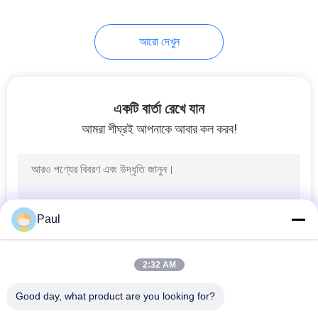
30
আরো দেখুন
ঢালাই লোহার ম্যানহোল
কভার
একটি বার্তা রেখে যান
আমরা শীঘ্রই আপনাকে আবার কল করব!
36
ঢালাই লোহার বলার্ড
Paul
2:32 AM
Good day, what product are you looking for?