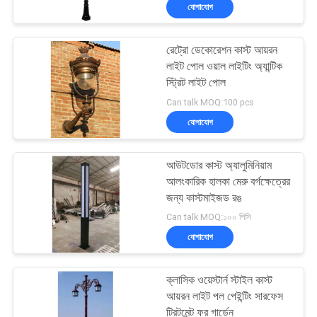
যোগাযোগ
গুণমান
রেট্রো ডেকোরেশন কাস্ট আয়রন
নিয়ন্ত্রণ
343
লাইট পোল ওয়াল লাইটিং অ্যান্টিক
স্ট্রিট লাইট পোল
যথার্থ বিনিয়োগ কাস্টিং
আমাদের
Can talk MOQ:100 pcs
যোগাযোগ
সাথে
যোগাযোগ
আউটডোর কাস্ট অ্যালুমিনিয়াম
আলংকারিক হালকা মেরু বর্গক্ষেত্রের
খবর
জন্য কাস্টমাইজড রঙ
365
Can talk MOQ:১০০ পিসি
যোগাযোগ
একটি
স্টেইনলেস স্টীল কাস্টিং
উদ্ধৃতি
ক্লাসিক ওয়েস্টার্ন স্টাইল কাস্ট
অনুরোধ
আয়রন লাইট পল পেইন্টিং সারফেস
ট্রিটমেন্ট ফর গার্ডেন