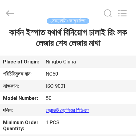
2026
Sunrise
Foundry
CO.,LTD.
All
স্কেফোল্ডিং আনুষাঙ্গিক
Rights
Reserved.
কার্বন ইস্পাত যথার্থ বিনিয়োগ ঢালাই রিং লক
বাড়ি
লেজার শেষ লেজার মাথা
পণ্য
Place of Origin:
Ningbo China
ভিডিও
পরিচিতিমুলক নাম:
NC50
সাক্ষ্যদান:
ISO 9001
আমাদের
Model Number:
50
সম্বন্ধে
দলিল:
প্রোডাক্ট ব্রোশিওর পিডিএফ
কারখানা
Minimum Order
1 PCS
Quantity:
পরিদর্শন