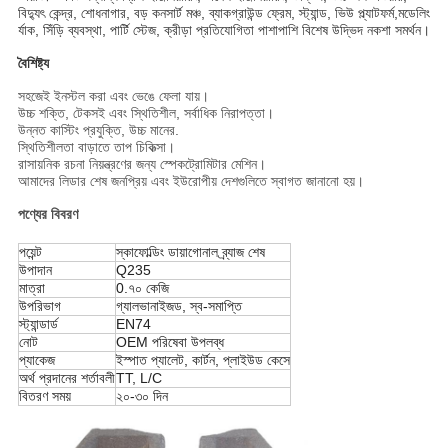
বিদ্যুৎ কেন্দ্র, শোধনাগার, বড় কনসার্ট মঞ্চ, ব্যাকগ্রাউন্ড ফ্রেম, স্ট্যান্ড, ভিউ প্ল্যাটফর্ম,মডেলিং
র্যাক, সিঁড়ি ব্যবস্থা, পার্টি স্টেজ, ক্রীড়া প্রতিযোগিতা পাশাপাশি বিশেষ উদ্ভিদ নকশা সমর্থন।
বৈশিষ্ট্য
সহজেই ইনস্টল করা এবং ভেঙে ফেলা যায়।
উচ্চ শক্তি, টেকসই এবং স্থিতিশীল, সর্বাধিক নিরাপত্তা।
উন্নত কাস্টিং প্রযুক্তি, উচ্চ মানের.
স্থিতিশীলতা বাড়াতে তাপ চিকিত্সা।
রাসায়নিক রচনা নিয়ন্ত্রণের জন্য স্পেকট্রোমিটার মেশিন।
আমাদের লিডার শেষ জনপ্রিয় এবং ইউরোপীয় দেশগুলিতে স্বাগত জানানো হয়।
পণ্যের বিবরণ
পয়েন্ট
স্কাফোল্ডিং ডায়াগোনাল ব্র্যাজ শেষ
উপাদান
Q235
মাত্রা
0.৭০ কেজি
উপরিভাগ
গ্যালভানাইজড, স্ব-সমাপ্তি
স্ট্যান্ডার্ড
EN74
নোট
OEM পরিষেবা উপলব্ধ
প্যাকেজ
ইস্পাত প্যালেট, কার্টন, প্লাইউড কেসে
অর্থ প্রদানের শর্তাবলী
TT, L/C
বিতরণ সময়
২০-৩০ দিন