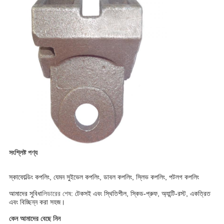
সংশ্লিষ্ট পণ্য
স্কাফোল্ডিং কপলিং, যেমন সুইভেল কপলিং, ডাবল কপলিং, স্লিভ কপলিং, পটলগ কপলিং
আমাদের সুবিধা
লিডারের শেষ
: টেকসই এবং স্থিতিশীল, স্কিড-প্রুফ, অ্যান্টি-রস্ট, একত্রিত
এবং বিচ্ছিন্ন করা সহজ।
কেন আমাদের বেছে নিন