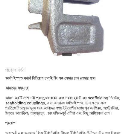
করুন
সাইট
ম্যাপ
গোপনীয়তা
নীতি
পণ্যের বর্ণনা
কার্বন ইস্পাত যথার্থ বিনিয়োগ ঢালাই রিং লক লেজার শেষ লেজার মাথা
আমাদের সম্বন্ধে
আমরা একটি পেশাদারী প্রস্তুতকারকের এবং সরবরাহকারী এর scaffolding সিস্টেম,
scaffolding couplings, এবং অন্যান্য সংশ্লিষ্ট পণ্য. ভাল মানের এবং
প্রতিযোগিতামূলক মূল্য সঙ্গে,আমাদের পণ্য ইউরোপীয় মধ্যে খুব জনপ্রিয়, অস্ট্রেলিয়া,
উত্তর আমেরিকা, মধ্যপ্রাচ্য, এবং দক্ষিণ-পূর্ব এশিয়া এবং কিছু আফ্রিকান দেশ।
প্রয়োগ
ভায়াডাক্ট এবং অন্যান্য ব্রিজ ইঞ্জিনিয়ারিং, টানেল ইঞ্জিনিয়ারিং, উদ্ভিদ, উচ্চ জল টাওয়ার,