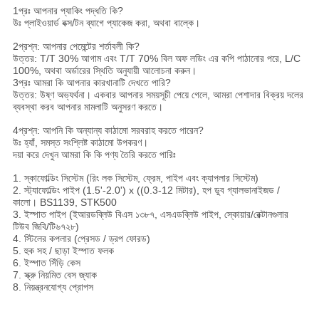
1প্রঃ আপনার প্যাকিং পদ্ধতি কি?
উঃ প্লাইওয়ার্ড বক্স/টন ব্যাগে প্যাকেজ করা, অথবা বাল্কে।
2প্রশ্ন: আপনার পেমেন্টের শর্তাবলী কি?
উত্তর: T/T 30% আগাম এবং T/T 70% বিল অফ লডিং এর কপি পাঠানোর পরে, L/C
100%, অথবা অর্ডারের স্থিতি অনুযায়ী আলোচনা করুন।
3প্রঃ আমরা কি আপনার কারখানাটি দেখতে পারি?
উত্তর: উষ্ণ অভ্যর্থনা। একবার আপনার সময়সূচী পেয়ে গেলে, আমরা পেশাদার বিক্রয় দলের
ব্যবস্থা করব আপনার মামলাটি অনুসরণ করতে।
4প্রশ্ন: আপনি কি অন্যান্য কাঠামো সরবরাহ করতে পারেন?
উঃ হ্যাঁ, সমস্ত সংশ্লিষ্ট কাঠামো উপকরণ।
দয়া করে দেখুন আমরা কি কি পণ্য তৈরি করতে পারিঃ
1. স্কাফোল্ডিং সিস্টেম (রিং লক সিস্টেম, ফ্রেম, পাইপ এবং ক্যাপলার সিস্টেম)
2. স্ট্যাফোল্ডিং পাইপ (1.5'-2.0') x ((0.3-12 মিটার), হপ ডুব গ্যালভানাইজড /
কালো। BS1139, STK500
3. ইস্পাত পাইপ (ইআরডব্লিউ বিএস ১৩৮৭, এসএডব্লিউ পাইপ, স্কোয়ার/রেক্টানগুলার
টিউব জিবি/টি৬৭২৮)
4. স্টিলের কপলার (প্রেসড / ড্রপ ফোরড)
5. হুক সহ / ছাড়া ইস্পাত ফলক
6. ইস্পাত সিঁড়ি কেস
7. স্ক্রু নিয়মিত বেস জ্যাক
8. নিয়ন্ত্রনযোগ্য প্রোপস