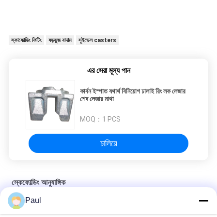
স্কাফোল্ডিং ফিটিং
ষড়ভুজ বাদাম
সুইভেল casters
এর সেরা মূল্য পান
কার্বন ইস্পাত যথার্থ বিনিয়োগ ঢালাই রিং লক লেজার
শেষ লেজার মাথা
MOQ：
1 PCS
চালিয়ে
স্কেফোল্ডিং আনুষাঙ্গিক
Paul
ফর্মওয়ার্ক টাই রড সিস্টেম আনুষাঙ্গিক টাই রড উইং বাদাম