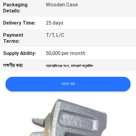
Packaging
Wooden Case
Details:
গুণমান
Delivery Time:
25 days
নিয়ন্ত্রণ
Payment
T/T, L/C
Terms:
আমাদের
Supply Ability:
50,000 per month
সাথে
লক্ষণীয় করা:
,
যোগাযোগ
স্কাফোল্ডিংয়ের অংশ
ফর্মওয়ার্ক আনুষাঙ্গিক
ভালো দাম
খবর
একটি
উদ্ধৃতি
অনুরোধ