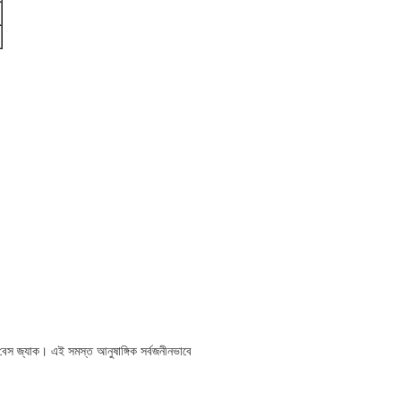
ড, বেস জ্যাক। এই সমস্ত আনুষাঙ্গিক সর্বজনীনভাবে