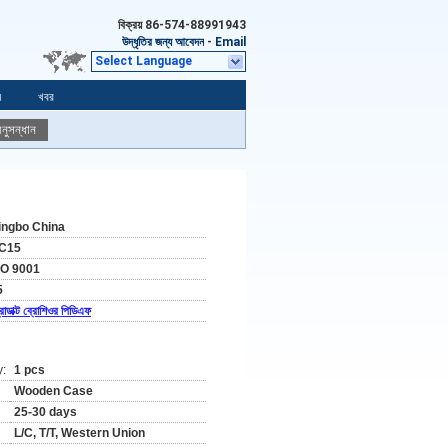
বিক্রয়
86-574-88991943
উদ্ধৃতির জন্য আবেদন
-
Email
Select Language
ন
খবর
নুসন্ধান
ingbo China
C15
SO 9001
5
রোডাক্ট ব্রোশিওর পিডিএফ
y:
1 pcs
Wooden Case
25-30 days
L/C, T/T, Western Union