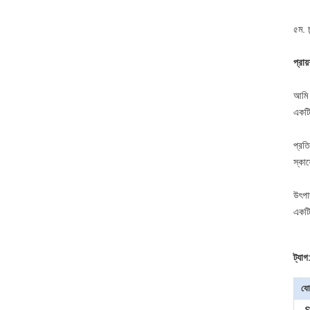
৫ম. চ
প্রায
আমি 
একটি
প্রত
স্কা
উৎপা
একটি
ট্যাগ
যো
S