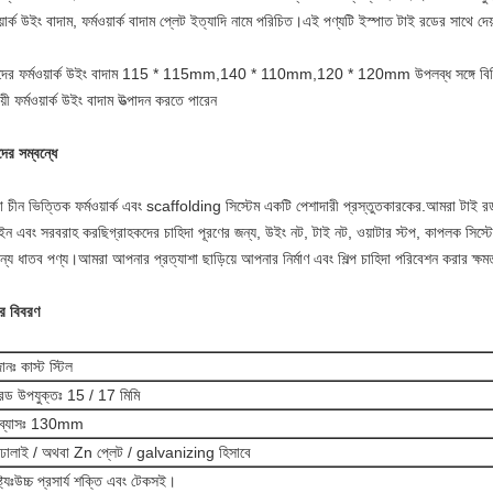
য়ার্ক উইং বাদাম, ফর্মওয়ার্ক বাদাম প্লেট ইত্যাদি নামে পরিচিত।এই পণ্যটি ইস্পাত টাই রডের সাথে দেয়
ের ফর্মওয়ার্ক উইং বাদাম 115 * 115mm,140 * 110mm,120 * 120mm উপলব্ধ সঙ্গে বিভিন
য়ী ফর্মওয়ার্ক উইং বাদাম উত্পাদন করতে পারেন
ের সম্বন্ধে
 চীন ভিত্তিক ফর্মওয়ার্ক এবং scaffolding সিস্টেম একটি পেশাদারী প্রস্তুতকারকের.আমরা টাই রড সহ
ইন এবং সরবরাহ করছিগ্রাহকদের চাহিদা পূরণের জন্য, উইং নট, টাই নট, ওয়াটার স্টপ, কাপলক সিস্টেম
ান্য ধাতব পণ্য।আমরা আপনার প্রত্যাশা ছাড়িয়ে আপনার নির্মাণ এবং শিল্প চাহিদা পরিবেশন করার ক্ষ
ের বিবরণ
ানঃ কাস্ট স্টিল
রড উপযুক্তঃ 15 / 17 মিমি
 ব্যাসঃ 130mm
ঠঃ ঢালাই / অথবা Zn প্লেট / galvanizing হিসাবে
ট্যঃ
উচ্চ প্রসার্য শক্তি এবং টেকসই।