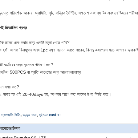
ূড়ান্ত পরিদর্শন- আকার, জ্যামিতি, পৃষ্ঠ, যান্ত্রিক বৈশিষ্ট্য, সমাবেশ এবং প্যাকিং এবং লোডিংয়ের পরীক্ষ
়শই জিজ্ঞাসিত প্রশ্ন
কি মানের চেক করার জন্য একটি নমুনা পেতে পারি?
ঃ হ্যাঁ, আমরা বিনামূল্যে জন্য 1pc নমুনা প্রদান করতে পারেন, কিন্তু এক্সপ্রেস খরচ আপনার অ্যাকাউ
িটি অর্ডারের জন্য ন্যূনতম পরিমাণ কত?
ফোল্ডিংঃ 500PCS বা প্রতি আদেশের জন্য আলোচনাযোগ্য
দন সময় কত?
ঃ সাধারণত এটি 20-40days হয়, আপনার আগে কত আদেশ উপর নির্ভর করে।
,
,
:
স্কাফোল্ডিং ফিটিং
ষড়ভুজ বাদাম
সুইভেল casters
গাযোগের ঠিকানা
unrise Foundry CO.,LTD