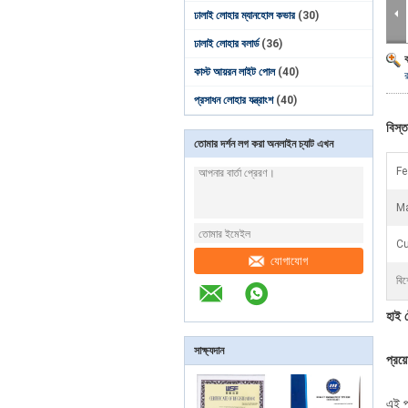
ঢালাই লোহার ম্যানহোল কভার
(30)
ঢালাই লোহার বলার্ড
(36)
কাস্ট আয়রন লাইট পোল
(40)
প্রসাধন লোহার যন্ত্রাংশ
(40)
বিস্ত
তোমার দর্শন লগ করা অনলাইন চ্যাট এখন
Fe
Ma
C
যোগাযোগ
বিশ
হাই ট
সাক্ষ্যদান
প্রয়
এই পণ