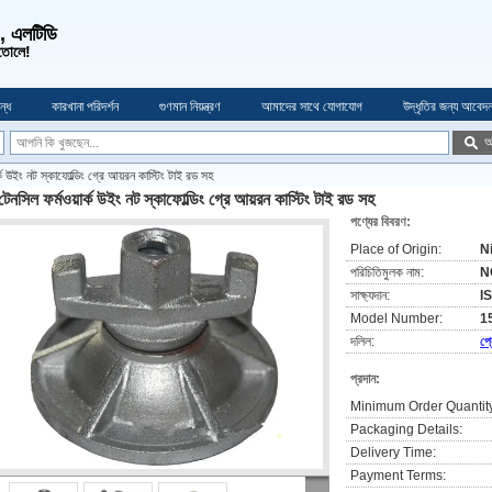
ও, এলটিডি
 তোলে!
্ধে
কারখানা পরিদর্শন
গুণমান নিয়ন্ত্রণ
আমাদের সাথে যোগাযোগ
উদ্ধৃতির জন্য আবেদ
অ
্ক উইং নট স্কাফোল্ডিং গ্রে আয়রন কাস্টিং টাই রড সহ
টেনসিল ফর্মওয়ার্ক উইং নট স্কাফোল্ডিং গ্রে আয়রন কাস্টিং টাই রড সহ
পণ্যের বিবরণ:
Place of Origin:
N
পরিচিতিমুলক নাম:
N
সাক্ষ্যদান:
I
Model Number:
1
দলিল:
প্
প্রদান:
Minimum Order Quantit
Packaging Details:
Delivery Time:
Payment Terms: