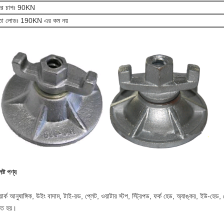
ের চাপঃ 90KN
্থতা লোডঃ 190KN এর কম নয়
িষ্ট পণ্য
য়ার্ক আনুষাঙ্গিক, উইং বাদাম, টাই-রড, প্লেট, ওয়াটার স্টপ, স্ট্রিপড, ফর্ক হেড, অ্যাঙ্কর, ইউ-হে
ৃত হয়।