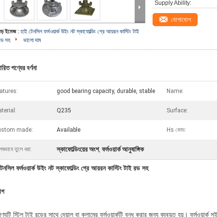
Supply Ability:
যোগাযোগ
বড় ইমেজ :
হাই টেনসিল ফর্মওয়ার্ক উইং নট স্কাফোল্ডিং গ্রে আয়রন কাস্টিং টাই
রড সহ
ভালো দাম
ারিত পণ্যের বর্ণনা
atures:
good bearing capacity, durable, stable
Name:
terial:
Q235
Surface:
ustom made:
Available
Hs কোড:
স্কাফোল্ডিংয়ের অংশ
ফর্মওয়ার্ক আনুষাঙ্গিক
েষভাবে তুলে ধরা:
,
েনসিল ফর্মওয়ার্ক উইং নট স্কাফোল্ডিং গ্রে আয়রন কাস্টিং টাই রড সহ
োগ
্যটি স্টিল টাই রডের সাথে দেয়াল বা কলামের ফর্মওয়ার্কটি বন্ধ করার জন্য ব্যবহৃত হয়। ফর্মওয়ার্ক স