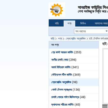
সানরাইজ ফাউন্ড্রি সি
পেশা সবকিছুকে নিখুঁত করে
বাড়ি
পণ্য
ভিডিও
আমাদের সম্বন
বাড়ি
পণ্য
স্কেফোল্ডিং আনুষাঙ্গিক
হাই টেনসিল ফর্মওয়ার
হাই 
সব পণ্য
গ্রে কাস্ট আয়রন কাস্টিং
(253)
নমনীয় ঢালাই লোহা
(296)
যথার্থ বিনিয়োগ কাস্টিং
(341)
স্টেইনলেস স্টীল কাস্টিং
(349)
স্কেফোল্ডিং আনুষাঙ্গিক
(98)
পোস্ট টেনশন অ্যাঙ্কর
(136)
ঢালাই লোহার পাইপ জিনিসপত্র
(48)
ভ্যালভের শরীরের কাস্টিং
(40)