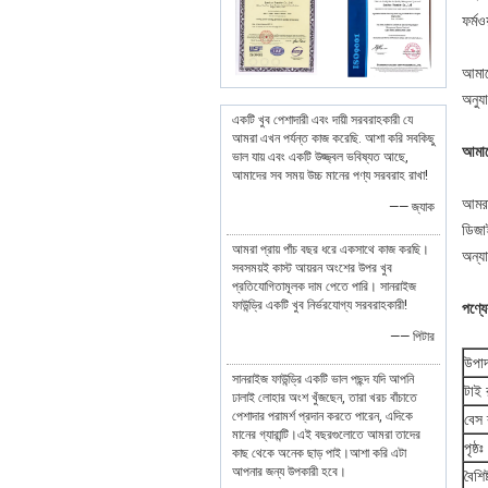
ফর্মও
আমাদ
অনুযা
একটি খুব পেশাদারী এবং দায়ী সরবরাহকারী যে
আমরা এখন পর্যন্ত কাজ করেছি. আশা করি সবকিছু
আমাদ
ভাল যায় এবং একটি উজ্জ্বল ভবিষ্যত আছে,
আমাদের সব সময় উচ্চ মানের পণ্য সরবরাহ রাখা!
আমরা
—— জ্যাক
ডিজা
আমরা প্রায় পাঁচ বছর ধরে একসাথে কাজ করছি।
অন্য
সবসময়ই কাস্ট আয়রন অংশের উপর খুব
প্রতিযোগিতামূলক দাম পেতে পারি। সানরাইজ
ফাউন্ড্রি একটি খুব নির্ভরযোগ্য সরবরাহকারী!
পণ্য
—— পিটার
উপাদ
সানরাইজ ফাউন্ড্রি একটি ভাল পছন্দ যদি আপনি
টাই 
ঢালাই লোহার অংশ খুঁজছেন, তারা খরচ বাঁচাতে
পেশাদার পরামর্শ প্রদান করতে পারেন, এদিকে
বেস
মানের গ্যারান্টি।এই বছরগুলোতে আমরা তাদের
পৃষ্
কাছ থেকে অনেক ছাড় পাই।আশা করি এটা
আপনার জন্য উপকারী হবে।
বৈশিষ্