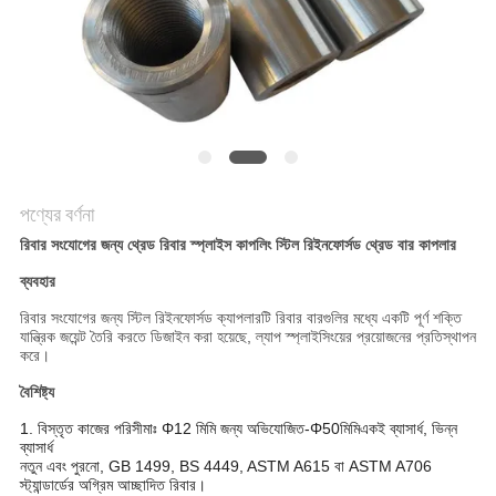
করুন
সাইট
ম্যাপ
গোপনীয়তা
পণ্যের বর্ণনা
নীতি
রিবার সংযোগের জন্য থ্রেড রিবার স্প্লাইস কাপলিং স্টিল রিইনফোর্সড থ্রেড বার কাপলার
ব্যবহার
রিবার সংযোগের জন্য স্টিল রিইনফোর্সড ক্যাপলারটি রিবার বারগুলির মধ্যে একটি পূর্ণ শক্তি
যান্ত্রিক জয়েন্ট তৈরি করতে ডিজাইন করা হয়েছে, ল্যাপ স্প্লাইসিংয়ের প্রয়োজনের প্রতিস্থাপন
করে।
বৈশিষ্ট্য
1. বিস্তৃত কাজের পরিসীমাঃ Φ12 মিমি জন্য অভিযোজিত
-Φ50
মিমি
একই ব্যাসার্ধ,
ভিন্ন
ব্যাসার্ধ
নতুন এবং পুরনো, GB 1499, BS 4449, ASTM A615 বা ASTM A706
স্ট্যান্ডার্ডের অগ্রিম আচ্ছাদিত রিবার।