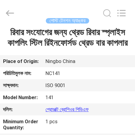
2026
Sunrise
Foundry
CO.,LTD.
All
পোস্ট টেনশন অ্যাঙ্কর
Rights
Reserved.
রিবার সংযোগের জন্য থ্রেড রিবার স্প্লাইস
বাড়ি
কাপলিং স্টিল রিইনফোর্সড থ্রেড বার কাপলার
পণ্য
Place of Origin:
Ningbo China
ভিডিও
পরিচিতিমুলক নাম:
NC141
সাক্ষ্যদান:
ISO 9001
আমাদের
Model Number:
141
সম্বন্ধে
দলিল:
প্রোডাক্ট ব্রোশিওর পিডিএফ
কারখানা
Minimum Order
1 pcs
Quantity:
পরিদর্শন