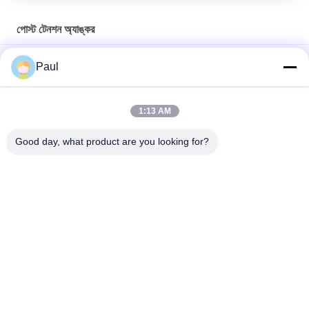
পোস্ট টেনশন অ্যাঙ্কর
পোস্ট টেনশন কাস্ট আয়রন অ্যাঙ্কর ওয়েজ অ্যাঙ্কোরেজ ব্লক স্ট্র্যান্ড গ্রিপস ফ্ল্যাট
Paul
অ্যাঙ্কর
প্রিস্ট্রেসড স্ট্র্যান্ড কেবল অ্যাঙ্কর ওয়েজ এবং ব্যারেল
1:13 AM
ভূগর্ভস্থ ফ্রিজিং ছাদ সমর্থনকারী এম 24 এক্সপেনশন শেল অ্যাঙ্কর
Good day, what product are you looking for?
সব
গ্রে কাস্ট আয়রন কাস্টিং
নমনীয় ঢালাই লোহা
যথার্থ বিনিয়োগ কাস্টিং
স্টেইনলেস স্টীল কাস্টিং
স্কেফোল্ডিং আনুষাঙ্গিক
পোস্ট টেনশন অ্যাঙ্কর