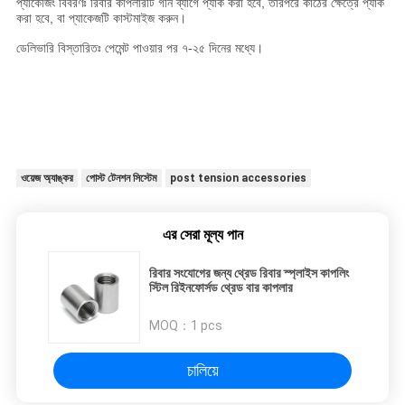
প্যাকেজিং বিবরণঃ রিবার কাপলারটি গনি ব্যাগে প্যাক করা হবে, তারপরে কাঠের ক্ষেত্রে প্যাক
করা হবে, বা প্যাকেজটি কাস্টমাইজ করুন।
ডেলিভারি বিস্তারিতঃ পেমেন্ট পাওয়ার পর ৭-২৫ দিনের মধ্যে।
ওয়েজ অ্যাঙ্কর
পোস্ট টেনশন সিস্টেম
post tension accessories
এর সেরা মূল্য পান
রিবার সংযোগের জন্য থ্রেড রিবার স্প্লাইস কাপলিং
স্টিল রিইনফোর্সড থ্রেড বার কাপলার
MOQ：
1 pcs
চালিয়ে