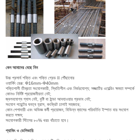
কেন আমাদের বেছে নিন
উচ্চ প্রসার্য শক্তি এবং শক্তি গ্রেড II পৌঁছানোর
ওয়ার্কিং রেঞ্জ: Φ16mm-Φ40mm
শক্তিশালী তীব্রতা সংযোগকারী, স্থিতিশীল এবং নির্ভরযোগ্য; সজ্জাটির ওয়েল্ডিং ক্ষমতা সম্পর্কে
কোনও নির্দিষ্ট প্রয়োজনীয়তা নেই;
জ্বলনযোগ্য গ্যাস নেই, বৃষ্টি বা ঠান্ডা আবহাওয়ার প্রভাব নেই;
সংযোগ পয়েন্টের ঘনত্ব হ্রাস, কংক্রিট ঢালাই সহজতর;
কোন পেশাদারী এবং অভিজ্ঞ কর্মী প্রয়োজন, বিভিন্ন ব্যাসের পরিবর্তিত ইস্পাত বার সংযোগ
করতে সক্ষম;
সংযোগকারী স্টিলের ৮০% খরচ বাঁচাতে হবে।
প্যাকিং ও ডেলিভারি