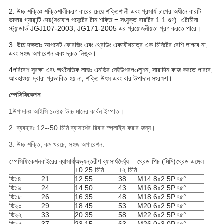
2. উচ্চ শক্তিঃ
শক্তিশালীকরণ বারের চেয়ে শক্তিশালী এবং প্রসার্য চাপের অধীনে বারটি
ভাঙ্গার গ্যারান্টি দেয়
(সংযোগ পয়েন্টের টান শক্তি = সংযুক্ত বারটির 1.1 গুণ)
. এটা
চীনা
স্ট্যান্ডার্ড JGJ107-2003, JG171-2005 এর প্রয়োজনীয়তা পূরণ করতে পারে।
3. উচ্চ দক্ষতাঃ
আপসেট ফোরজিং এবং থ্রেডিং এক
যৌথ
মাত্র এক মিনিটের বেশি লাগবে না,
এবং সহজ অপারেশন এবং দ্রুত লিঙ্ক।
4পরিবেশ সুরক্ষা এবং অর্থনৈতিক লাভঃ
এনভির নেই
উপর
প
o
লুশন,
সারাদিন কাজ করতে পারবে,
আবহাওয়া দ্বারা প্রভাবিত হয় না, শক্তি উৎস এবং বার উপাদান সংরক্ষণ।
স্পেসিফিকেশন
1উপাদানঃ আইসি ১০৪৫ উচ্চ মানের কার্বন ইস্পাত।
2. ব্যবহারঃ 12--50 মিমি ব্যাসার্ধের রিবার স্প্লাইস করার জন্য।
3. উচ্চ শক্তি, কম খরচে, সহজ অপারেশন.
স্পেসিফিকেশন
বাইরের ব্যাসার্ধ
অভ্যন্তরীণ ব্যাসার্ধ
দৈর্ঘ্য
থ্রেড পিচ (মিমি)
থ্রেড এঙ্গেল
+0.25 মিমি
+২ মিমি
ডি১৪
21
12.55
38
M14.8x2.5P
৭৫°
ডি১৬
24
14.50
43
M16.8x2.5P
৭৫°
ডি১৮
26
16.35
48
M18.6x2.5P
৭৫°
ডি২০
29
18.45
53
M20.6x2.5P
৭৫°
ডি২২
33
20.35
58
M22.6x2.5P
৭৫°