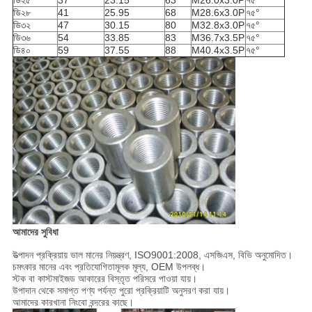
ডি২৫
37
23.15
63
M26.0x3.0P
৭৫°
ডি২৮
41
25.95
68
M28.6x3.0P
৭৫°
ডি৩২
47
30.15
80
M32.8x3.0P
৭৫°
ডি৩৬
54
33.85
83
M36.7x3.5P
৭৫°
ডি৪০
59
37.55
88
M40.4x3.5P
৭৫°
আমাদের সুবিধা
উত্পাদন প্রক্রিয়ায় ভাল মানের নিয়ন্ত্রণ, ISO9001:2008, এসজিএস, বিভি অনুমোদিত।
চমৎকার মানের এবং প্রতিযোগিতামূলক মূল্য, OEM উপলব্ধ।
স্টক বা কাস্টমাইজড আকারের বিস্তৃত পরিসরে পাওয়া যায়।
উপাদান থেকে সমাপ্ত পণ্য পর্যন্ত পুরো প্রক্রিয়াটি অনুসরণ করা যায়।
আমাদের কারখানা নিংবো বন্দরের কাছে।