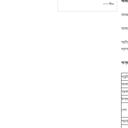
আমাদ
—— স্টিভ
আমরা
আমাদে
প্রত
স্থাপ
পণ্য
পয়েন্ট
আকা
প্রক
উপাদ
লেপ
প্রয