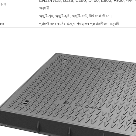
EN124 A15, B125, C250, D400, E600, F900, অথবা গ্রাহ
 চাপ
অনুযায়ী।
া
অ্যান্টি-শব্দ, অ্যান্টি-চুরি, অ্যান্টি-রস্ট, দীর্ঘ সেবা জীবন।
কেজ
প্যালেট এবং কাঠের বাক্স,বা গ্রাহকের প্রয়োজনীয়তা অনুযায়ী