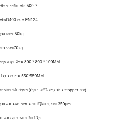
পাদানঃ নমনীয় লোহা 500-7
ক্লাসঃD400 থেকে EN124
্রেম ওজনঃ 50kg
কভার ওজনঃ70kg
সমস্ত মাত্রা উপরঃ 800 * 800 * 100MM
পরিষ্কার খোলারঃ 550*550MM
ত্তোলন গর্তঃ মাধ্যমে ((প্লাগ আউটযোগ্য রাবার stopper সঙ্গে)
্রেম এবং কভার লেপঃ কালো বিটুমিনাস, বেধঃ 350μm
র এবং ফ্রেমঃ ডাবল সিল টাইপ