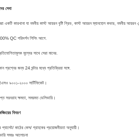
ের সেবা
া একটি কারখানা যা নমনীয় কাস্ট আয়রন বৃষ্টি গ্রিড, কাস্ট আয়রন ম্যানহোল কভার, নমনীয় আয়রন এন
00% QC পরিদর্শন শিপিং আগে.
্রতিযোগিতামূলক মূল্যের সাথে সেরা মানের.
ন প্রশ্নের জন্য 24 ঘন্টার মধ্যে প্রতিক্রিয়া সঙ্গে.
এসও ৯০০১-২০০০ সার্টিফিকেট।
যাপ্ত সরবরাহ ক্ষমতা, সময়মত ডেলিভারি।
েজিংয়ের বিবরণ
র প্যালেট/ কাঠের কেস/ গ্রাহকের প্রয়োজনীয়তা অনুযায়ী।
ভারি সময়ঃ আলোচনা