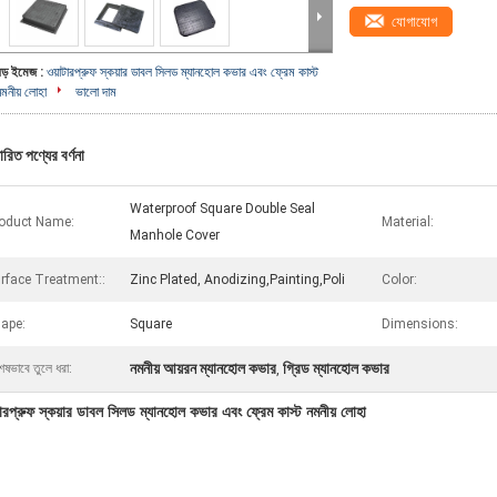
যোগাযোগ
বড় ইমেজ :
ওয়াটারপ্রুফ স্কয়ার ডাবল সিলড ম্যানহোল কভার এবং ফ্রেম কাস্ট
নমনীয় লোহা
ভালো দাম
ারিত পণ্যের বর্ণনা
Waterproof Square Double Seal
oduct Name:
Material:
Manhole Cover
rface Treatment::
Zinc Plated, Anodizing,Painting,Poli
Color:
ape:
Square
Dimensions:
নমনীয় আয়রন ম্যানহোল কভার
গ্রিড ম্যানহোল কভার
েষভাবে তুলে ধরা:
,
টারপ্রুফ স্কয়ার ডাবল সিলড ম্যানহোল কভার এবং ফ্রেম কাস্ট নমনীয় লোহা