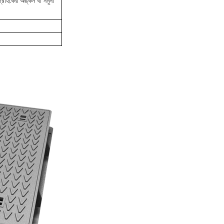
কের অঙ্কন বা নমুনা