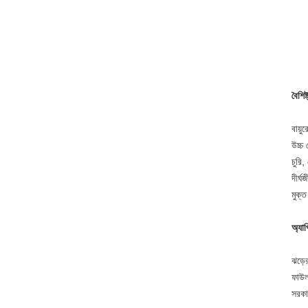
বৈশিষ্
বায়ু
উচ্চ
চুরি
দীর্ঘ
মুক্
অ্যা
ঝড়ের
ফাউল
সরকার