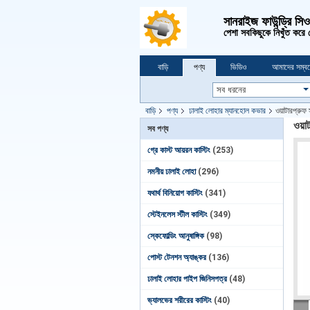
সানরাইজ ফাউন্ড্রি সি
পেশা সবকিছুকে নিখুঁত করে
বাড়ি
পণ্য
ভিডিও
আমাদের সম্বন
বাড়ি
পণ্য
ঢালাই লোহার ম্যানহোল কভার
ওয়াটারপ্রুফ
ওয়া
সব পণ্য
গ্রে কাস্ট আয়রন কাস্টিং
(253)
নমনীয় ঢালাই লোহা
(296)
যথার্থ বিনিয়োগ কাস্টিং
(341)
স্টেইনলেস স্টীল কাস্টিং
(349)
স্কেফোল্ডিং আনুষাঙ্গিক
(98)
পোস্ট টেনশন অ্যাঙ্কর
(136)
ঢালাই লোহার পাইপ জিনিসপত্র
(48)
ভ্যালভের শরীরের কাস্টিং
(40)