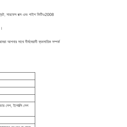
্রিট, সারফেস বক্স এবং পাইপ ফিটিংঃ2008
য়।
া আপনার সাথে দীর্ঘমেয়াদী ব্যবসায়িক সম্পর্ক
াউডার লেপ, ইপোক্সি লেপ