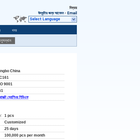
বিক্রয়
উদ্ধৃতির জন্য আবেদন
-
Email
Select Language
ন
খবর
নুসন্ধান
ingbo China
C161
SO 9001
61
রোডাক্ট ব্রোশিওর পিডিএফ
y:
1 pcs
Customized
25 days
100,000 pcs per month