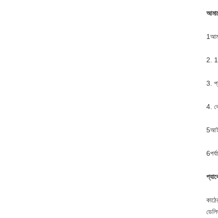
আমাদ
1আমর
2. 1
3. প
4. কো
5আই
6পর্
প্যাক
কাঠে
ডেলি