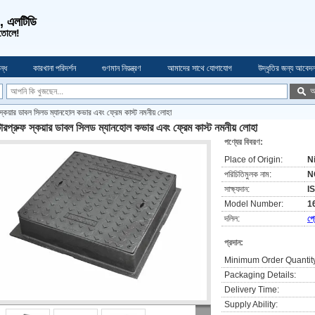
ও, এলটিডি
 তোলে!
্ধে
কারখানা পরিদর্শন
গুণমান নিয়ন্ত্রণ
আমাদের সাথে যোগাযোগ
উদ্ধৃতির জন্য আবেদ
অ
 স্কয়ার ডাবল সিলড ম্যানহোল কভার এবং ফ্রেম কাস্ট নমনীয় লোহা
টারপ্রুফ স্কয়ার ডাবল সিলড ম্যানহোল কভার এবং ফ্রেম কাস্ট নমনীয় লোহা
পণ্যের বিবরণ:
Place of Origin:
N
পরিচিতিমুলক নাম:
N
সাক্ষ্যদান:
I
Model Number:
1
দলিল:
প্
প্রদান:
Minimum Order Quantit
Packaging Details:
Delivery Time:
Supply Ability: