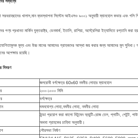
ের সম্বন্ধে
 সরবরাহ
ছাদের খালাস,
মান ব্যবস্থাপনা সিস্টেম আইএসও ৯০০১ অনুযায়ী ম্যানহোল কভার এবং গলি গ
র পণ্য প্রধানত মার্কিন যুক্তরাষ্ট্র, ডেনমার্ক, ইতালি, রাশিয়া, অস্ট্রেলিয়া ইত্যাদিতে রপ্তানি করা হ
িযোগিতামূলক মূল্য এবং উচ্চ মানের আমাদের গ্রাহকদের আস্থা জয় করার জন্য আমাদের মূল সুবিধা। আমর
নের অপেক্ষায় রয়েছি।
ের বিবরণ
জলরোধী বর্গক্ষেত্র 60x60 নমনীয় লোহার ম্যানহোল
র
২০০-১০০০ মিমি
ার
বর্গক্ষেত্র
ান
দমনযোগ্য লোহা,
নমনীয় লোহা, নমনীয় লোহা
ঠান্ডা প্রয়োগ করা কালো বিটুমেন অ্যান্টি-রোজ তেল, প্লাটিং, পেইন্ট, প
অথবা গ্রাহকের চাহিদা অনুযায়ী।
়োগ
পৌরসভা নির্মাণ