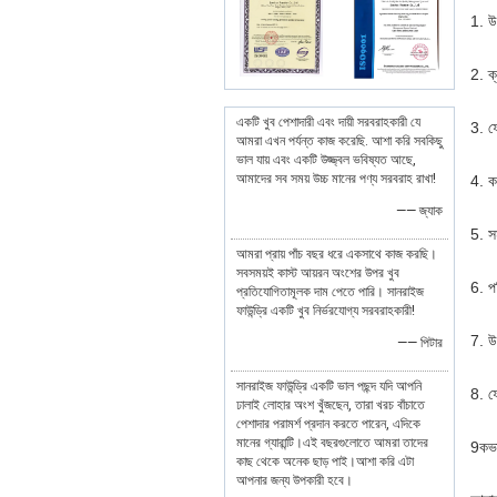
1. উ
2. 
একটি খুব পেশাদারী এবং দায়ী সরবরাহকারী যে
3. ফ
আমরা এখন পর্যন্ত কাজ করেছি. আশা করি সবকিছু
ভাল যায় এবং একটি উজ্জ্বল ভবিষ্যত আছে,
আমাদের সব সময় উচ্চ মানের পণ্য সরবরাহ রাখা!
4. 
—— জ্যাক
5. 
আমরা প্রায় পাঁচ বছর ধরে একসাথে কাজ করছি।
সবসময়ই কাস্ট আয়রন অংশের উপর খুব
6. 
প্রতিযোগিতামূলক দাম পেতে পারি। সানরাইজ
ফাউন্ড্রি একটি খুব নির্ভরযোগ্য সরবরাহকারী!
7. উ
—— পিটার
সানরাইজ ফাউন্ড্রি একটি ভাল পছন্দ যদি আপনি
8. ফ
ঢালাই লোহার অংশ খুঁজছেন, তারা খরচ বাঁচাতে
পেশাদার পরামর্শ প্রদান করতে পারেন, এদিকে
মানের গ্যারান্টি।এই বছরগুলোতে আমরা তাদের
9কভা
কাছ থেকে অনেক ছাড় পাই।আশা করি এটা
আপনার জন্য উপকারী হবে।