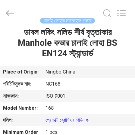
2026
Sunrise
Foundry
CO.,LTD.
All
ঢালাই লোহার ম্যানহোল কভার
Rights
Reserved.
ডাবল লকিং সলিড শীর্ষ বৃত্তাকার
বাড়ি
Manhole কভার ঢালাই লোহা BS
পণ্য
EN124 স্ট্যান্ডার্ড
ভিডিও
Place of Origin:
Ningbo China
পরিচিতিমুলক নাম:
NC168
আমাদের
সাক্ষ্যদান:
ISO 9001
সম্বন্ধে
Model Number:
168
কারখানা
দলিল:
প্রোডাক্ট ব্রোশিওর পিডিএফ
পরিদর্শন
Minimum Order
1 pcs