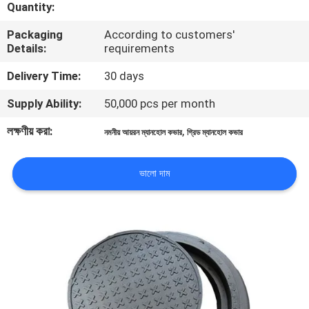
Quantity:
গুণমান
Packaging
According to customers'
Details:
requirements
নিয়ন্ত্রণ
Delivery Time:
30 days
আমাদের
Supply Ability:
50,000 pcs per month
সাথে
লক্ষণীয় করা:
,
নমনীয় আয়রন ম্যানহোল কভার
গ্রিড ম্যানহোল কভার
যোগাযোগ
ভালো দাম
খবর
একটি
উদ্ধৃতি
অনুরোধ