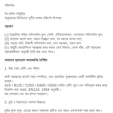
পরিদর্শনঃ
ইন-হাউস ফাউন্ড্রি
অনুরোধের ভিত্তিতে তৃতীয় পক্ষের পরিদর্শন উপলব্ধ
প্রয়োগ
(১) বৈদ্যুতিক শক্তি পাইপলাইন কূপ; পোস্ট, টেলিযোগাযোগ, যোগাযোগ পাইপলাইন কূপ;
(2) রাস্তার আলো ভাল, আগুন নিয়ন্ত্রণ ভাল, সব ধরনের ভালভ ভাল;
(3) শহরের পানি, নিকাশী পাইপলাইন ভাল; তাপ সরবরাহ, গ্যাস ভাল;
(৪) অ্যান্টি-কোরোসিওন প্রকল্পের জন্য কভার বোর্ড হিসাবে, খোলা খাঁজ; এটি গ্রাহকের
প্রয়োজনীয়তা অনুযায়ী তৈরি করা যেতে পারে।
আমাদের ম্যানহোল কভারগুলির বৈশিষ্ট্য
1. উচ্চ লোড রেটিং এবং শক্তি
কাস্ট আয়রনের মতোই শক্ত সম্পত্তি, তবে প্রসারিত পুনরুদ্ধারে একটি অপরিসীম সুবিধা
রয়েছে।
A15 / B125 / C250 / D400 / E600 লোডিং রেটিং পূরণ এবং অতিক্রম করার জন্য
ডিজাইন করা হয়েছে, EN124: 1994 অনুযায়ী।
কম গোলমাল এবং কম কম্পন সংক্রমণ।
2. চুরি ও নিরাপত্তা অপশন বিরুদ্ধে
চুরির মূল্য শূন্য, চোরের কারণে সম্ভাব্য দুর্ঘটনা এবং আরও রক্ষণাবেক্ষণ ব্যয় হ্রাস করা।