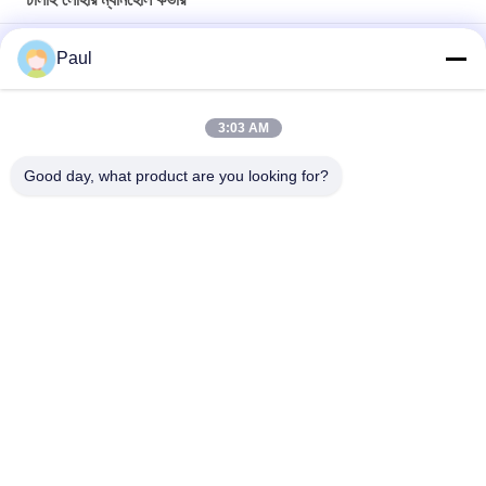
ভারী দায়িত্ব নমনীয় ঢালাই লোহা চ্যানেল ট্রেঞ্চ ড্রেন গ্রিটস ট্রেঞ্চ ড্রেন গ্রিটিং কভার
Paul
BS EN124 কাস্ট ডুক্টাইল আয়রন ম্যানহোল কভার GGG500-7 কাঠামোর জন্য ফ্রেম
সহ
3:03 AM
কালো বিটুমিন লেপযুক্ত কাস্ট আয়রন ম্যানহোল কভার মেটাল ডাবল সিল কাস্টমাইজড লোগো
Good day, what product are you looking for?
সব
গ্রে কাস্ট আয়রন কাস্টিং
নমনীয় ঢালাই লোহা
যথার্থ বিনিয়োগ কাস্টিং
স্টেইনলেস স্টীল কাস্টিং
স্কেফোল্ডিং আনুষাঙ্গিক
পোস্ট টেনশন অ্যাঙ্কর
ঢালাই লোহার পাইপ 