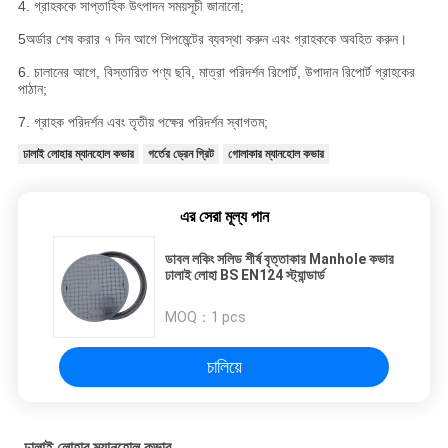
4. গ্রাহককে সাপ্তাহিক উৎপাদন সময়সূচী জানানো;
5অর্ডার শেষ করার ৭ দিন আগে শিপমেন্টের ব্যবস্থা করুন এবং গ্রাহককে অবহিত করুন।
6. চালানের আগে, বিস্তারিত পণ্য ছবি, মাত্রা পরিদর্শন রিপোর্ট, উপাদান রিপোর্ট গ্রাহকের
পাঠান;
7. গ্রাহক পরিদর্শন এবং তৃতীয় পক্ষের পরিদর্শন স্বাগতম;
ঢালাই লোহার ম্যানহোল কভার
গর্তের ড্রেন গ্রিট
গোলাকার ম্যানহোল কভার
এর সেরা মূল্য পান
ডাবল লকিং সলিড শীর্ষ বৃত্তাকার Manhole কভার
ঢালাই লোহা BS EN124 স্ট্যান্ডার্ড
MOQ：
1 pcs
চালিয়ে
ঢালাই লোহার ম্যানহোল কভার