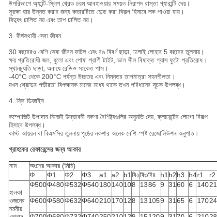
উপরিভাগে অ্যান্টি-স্লিপ থ্রেড চরম আবহাওয়ার সময়ও নিরাপদ রাস্তা গ্যারান্টি দেয়।
সুরক্ষা হার উন্নত করার জন্য কভারটিতে মোল্ড করা বিকল্প হিসাবে লক পাওয়া যায়।
বিদ্যুৎ চালিত নয় এবং তাপ চালিত নয়।
3. দীর্ঘস্থায়ী সেবা জীবন.
30 বছরেরও বেশি সেবা জীবন ফাটল এবং রঙ বিবর্ণ ছাড়া, ঢালাই লোহার 5 বছরের তুলনায়।
ক্ষয় প্রতিরোধী জল, ধুলো এবং পোষা প্রাণী টাইট, ভাল সীল বিষাক্ত গ্যাস ফুটো প্রতিরোধ।
স্থানচ্যুতি ছাড়া, অবাধে রেডিও সংকেত পাস।
-40°C থেকে 200°C পর্যন্ত উচ্চতর এবং নিম্নতর তাপমাত্রা সহনশীলতা।
যখন থ্রেডের গভীরতা বিপজ্জনক মানের মধ্যে থাকে তখন পরিধানের সূচক উপলব্ধ।
4. ফ্রি ডিজাইন
কম্পোজিট উপাদান নিজেই উদ্ভাবনী নকশা বৈশিষ্ট্যগুলির অনুমতি দেয়, ক্লায়েন্টের লোগো বিকল্প
হিসাবে উপলব্ধ।
কাস্ট আয়রন বা বিএমসির তুলনায় পৃষ্ঠের নকশার অনেক বেশি স্পষ্ট রেজোলিউশন অনুপাত।
গ্রাহকের রেফারেন্সের জন্য আকার
নাম
অংশের আকার (মিমি)
Φ
Φ1
Φ2
Φ3
a1
a2
b1
বি২
বি৩
বি৪
h1
h2
h3
h4
r1
r2
Φ500
Φ480
Φ532
Φ540
180
140
10
8
13
86
9
31
60
6
140
21
হালকা
ওজনের
Φ600
Φ580
Φ632
Φ640
210
170
12
8
13
105
9
31
65
6
170
24
নমনীয়
Φ700
Φ680
Φ732
Φ740
250
210
12
9
15
120
9
31
70
6
210
28