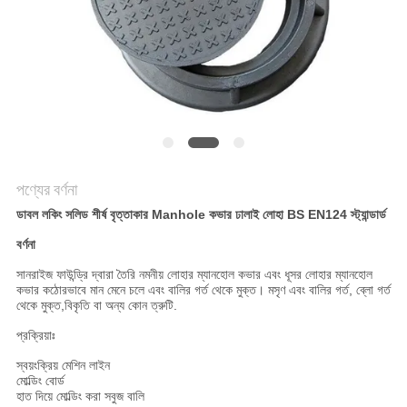
করুন
সাইট
ম্যাপ
গোপনীয়তা
নীতি
পণ্যের বর্ণনা
ডাবল লকিং সলিড শীর্ষ বৃত্তাকার Manhole কভার ঢালাই লোহা BS EN124 স্ট্যান্ডার্ড
বর্ণনা
সানরাইজ ফাউন্ড্রি দ্বারা তৈরি নমনীয় লোহার ম্যানহোল কভার এবং ধূসর লোহার ম্যানহোল
কভার কঠোরভাবে মান মেনে চলে এবং বালির গর্ত থেকে মুক্ত। মসৃণ এবং বালির গর্ত, ব্লো গর্ত
থেকে মুক্ত,বিকৃতি বা অন্য কোন ত্রুটি.
প্রক্রিয়াঃ
স্বয়ংক্রিয় মেশিন লাইন
মোল্ডিং বোর্ড
হাত দিয়ে মোল্ডিং করা সবুজ বালি