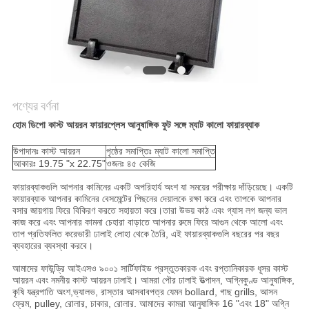
করুন
সাইট
ম্যাপ
পণ্যের বর্ণনা
গোপনীয়তা
হোম ডিপো কাস্ট আয়রন ফায়ারপ্লেস আনুষাঙ্গিক ফুট সঙ্গে ম্যাট কালো ফায়ারব্যাক
নীতি
উপাদানঃ কাস্ট আয়রন
পৃষ্ঠের সমাপ্তিঃ ম্যাট কালো সমাপ্তি
আকারঃ 19.75 "x 22.75"
ওজনঃ ৪৫ কেজি
ফায়ারব্যাকগুলি আপনার কামিনের একটি অপরিহার্য অংশ যা সময়ের পরীক্ষায় দাঁড়িয়েছে। একটি
ফায়ারব্যাক আপনার কামিনের বেসমেন্টের পিছনের দেয়ালকে রক্ষা করে এবং তাপকে আপনার
বসার জায়গায় ফিরে বিকিরণ করতে সহায়তা করে।তারা উভয় কাঠ এবং গ্যাস লগ জন্য ভাল
কাজ করে এবং আপনার কামনা চেহারা বাড়াতে আপনার রুমে ফিরে আগুন থেকে আলো এবং
তাপ প্রতিফলিত করেভারী ঢালাই লোহা থেকে তৈরি, এই ফায়ারব্যাকগুলি বছরের পর বছর
ব্যবহারের ব্যবস্থা করবে।
আমাদের ফাউন্ড্রি আইএসও ৯০০১ সার্টিফাইড প্রস্তুতকারক এবং রপ্তানিকারক ধূসর কাস্ট
আয়রন এবং নমনীয় কাস্ট আয়রন ঢালাই। আমরা পৌর ঢালাই উত্পাদন, অগ্নিকুণ্ড আনুষাঙ্গিক,
কৃষি যন্ত্রপাতি অংশ,ভ্যালভ, রাস্তার আসবাবপত্র যেমন bollard, গাছ grills, আসন
ফ্রেম, pulley, রোলার, চাকার, রোলার. আমাদের কামরা আনুষাঙ্গিক 16 "এবং 18" অগ্নি