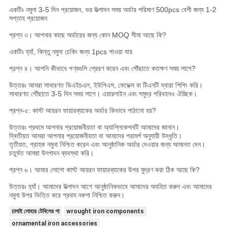
একটিঃ নমুনা 3-5 দিন প্রয়োজন, ভর উত্পাদন সময় অর্ডার পরিমাণ 500pcs বেশী জন্য 1-2
সপ্তাহ প্রয়োজন
প্রশ্ন ৩। আপনার কাছে অর্ডারের জন্য কোন MOQ সীমা আছে কি?
একটিঃ হ্যাঁ, কিন্তু নমুনা চেকিং জন্য 1pcs পাওয়া যায়
প্রশ্ন ৪। আপনি কীভাবে পণ্যগুলি প্রেরণ করেন এবং পৌঁছাতে কতক্ষণ সময় লাগে?
উত্তরঃ আমরা সাধারণত ডিএইচএল, ইউপিএস, ফেডেক্স বা টিএনটি দ্বারা শিপিং করি।
সাধারণত পৌঁছাতে 3-5 দিন সময় লাগে। এয়ারলাইন এবং সমুদ্র পরিবহনও ঐচ্ছিক।
প্রশ্ন-৫: কাস্ট আয়রন ফায়ারব্যাকের অর্ডার কিভাবে পাঠানো হয়?
উত্তরঃ প্রথমে আপনার প্রয়োজনীয়তা বা অ্যাপ্লিকেশনটি আমাদের জানান।
দ্বিতীয়ত আমরা আপনার প্রয়োজনীয়তা বা আমাদের পরামর্শ অনুযায়ী উদ্ধৃতি।
তৃতীয়ত, গ্রাহক নমুনা নিশ্চিত করেন এবং আনুষ্ঠানিক অর্ডার দেওয়ার জন্য আমানত দেন।
চতুর্থত আমরা উৎপাদন ব্যবস্থা করি।
প্রশ্ন ৬। আমার লোগো কাস্ট আয়রন ফায়ারব্যাকের উপর মুদ্রণ করা ঠিক আছে কি?
উত্তরঃ হ্যাঁ। আমাদের উত্পাদন আগে আনুষ্ঠানিকভাবে আমাদের অবহিত করুন এবং আমাদের
নমুনা উপর ভিত্তি করে প্রথম নকশা নিশ্চিত করুন।
ঢালাই লোহার টেবিলের পা
wrought iron components
ornamental iron accessories