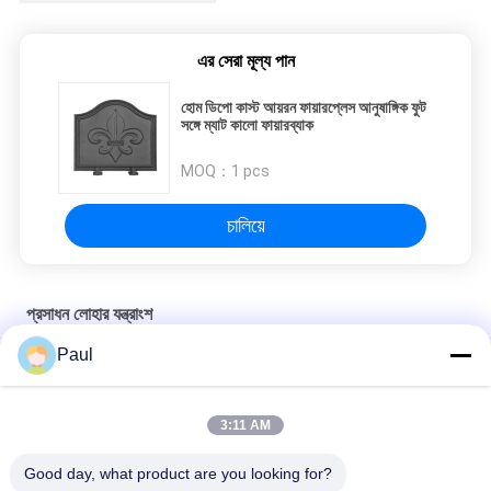
এর সেরা মূল্য পান
হোম ডিপো কাস্ট আয়রন ফায়ারপ্লেস আনুষাঙ্গিক ফুট
সঙ্গে ম্যাট কালো ফায়ারব্যাক
MOQ：
1 pcs
চালিয়ে
প্রসাধন লোহার যন্ত্রাংশ
Paul
ঢালাই লোহা প্রাচীন অলঙ্কার লোহা যন্ত্রাংশ বাগান ফুল পাত্র 182 কেজি ওজন
বহিরঙ্গন কাঠের অলঙ্কারের যন্ত্রাংশ বাঁধা লোহা ব্যালকনি ব্যালস্টার ISO9001
3:11 AM
কঠিন ইস্পাত বার উপাদান আলংকারিক লোহা যন্ত্রাংশ সি / এস বেড়া জন্য স্ক্রল ডেকোর
Good day, what product are you looking for?