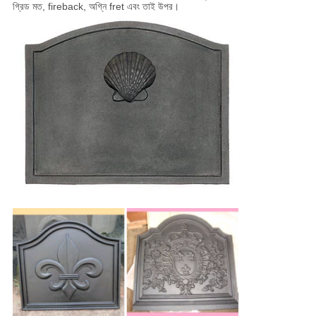
গ্রিড মত, fireback, অগ্নি fret এবং তাই উপর।