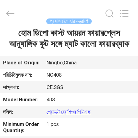
2026
Sunrise
Foundry
CO.,LTD.
All
প্রসাধন লোহার যন্ত্রাংশ
Rights
Reserved.
হোম ডিপো কাস্ট আয়রন ফায়ারপ্লেস
বাড়ি
আনুষাঙ্গিক ফুট সঙ্গে ম্যাট কালো ফায়ারব্যাক
পণ্য
Place of Origin:
Ningbo,China
ভিডিও
পরিচিতিমুলক নাম:
NC408
সাক্ষ্যদান:
CE,SGS
আমাদের
Model Number:
408
সম্বন্ধে
দলিল:
প্রোডাক্ট ব্রোশিওর পিডিএফ
কারখানা
Minimum Order
1 pcs
Quantity:
পরিদর্শন