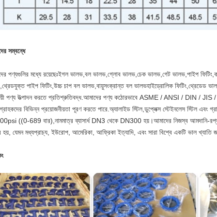
ের সম্বন্ধে
র পণ্যগুলির মধ্যে রয়েছেঃ
ইগল ভালভ,বল ভালভ,গ্লোব ভালভ,চেক ভালভ,গেট ভালভ,পাইপ ফিটিং,কম্প্
ং,থ্রেডযুক্ত পাইপ ফিটিং,উচ্চ চাপ বল ভালভ,বায়ুসংক্রান্ত বল ভালভহাইড্রোলিক ফিটিং,থ্রেডেড ভ
য়ী পণ্য উত্পাদন করতে প্রতিশ্রুতিবদ্ধ
.আমাদের পণ্য কঠোরভাবে ASME / ANSI / DIN / JIS / GB ম
গ্রাহকদের বিভিন্ন প্রয়োজনীয়তা পূরণ করতে পারে.অ্যালাইড স্টিল,ডুপ্লেক্স স্টেইনলেস স্টিল এবং গ্র
0psi ((0-689 বার),নামমাত্র ব্যাসার্ধ DN3 থেকে DN300 হয়।আমাদের নিজস্ব আমদানি-রপ্
রি হয়, যেমন মধ্যপ্রাচ্য, ইউরোপ, আমেরিকা, আফ্রিকা ইত্যাদি, এবং সারা বিশ্বে একটি ভাল খ্যাতি জ
িং