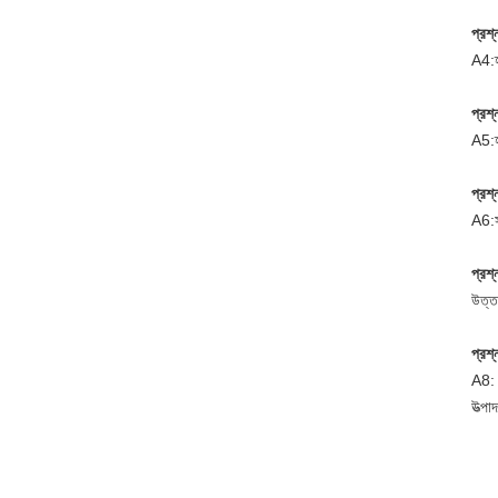
প্রশ
A4:হ
প্রশ
A5:হ
প্রশ
A6:স
প্রশ
উত্ত
প্রশ
A8: আ
উত্প
আপনা