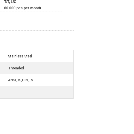
T/T, L/C
60,000 pcs per month
Stainless Steel
Threaded
ANSI,BS,DIN,EN