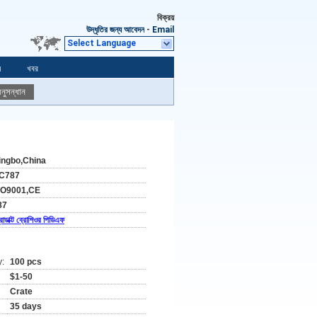
বিক্রয়
উদ্ধৃতির জন্য আবেদন
-
Email
Select Language
ন
খবর
নুসন্ধান
ingbo,China
C787
SO9001,CE
87
রোডাক্ট ব্রোশিওর পিডিএফ
y:
100 pcs
$1-50
Crate
35 days