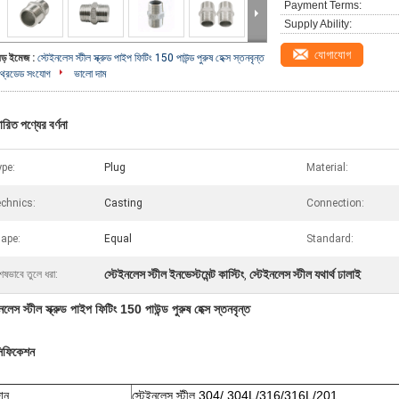
Payment Terms:
Supply Ability:
যোগাযোগ
বড় ইমেজ :
স্টেইনলেস স্টীল স্ক্রুড পাইপ ফিটিং 150 পাউন্ড পুরুষ হেক্স স্তনবৃন্ত
থ্রেডেড সংযোগ
ভালো দাম
ারিত পণ্যের বর্ণনা
pe:
Plug
Material:
chnics:
Casting
Connection:
ape:
Equal
Standard:
স্টেইনলেস স্টীল ইনভেস্টমেন্ট কাস্টিং
স্টেইনলেস স্টীল যথার্থ ঢালাই
েষভাবে তুলে ধরা:
,
নলেস স্টীল স্ক্রুড পাইপ ফিটিং 150 পাউন্ড পুরুষ হেক্স স্তনবৃন্ত
সিফিকেশন
ান
স্টেইনলেস স্টীল 304/ 304L/316/316L/201