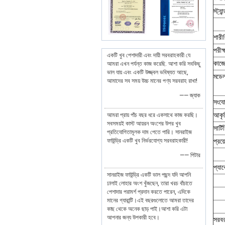
স্ট্যান
শারী
পরীক্
একটি খুব পেশাদারী এবং দায়ী সরবরাহকারী যে
কাজে
আমরা এখন পর্যন্ত কাজ করেছি. আশা করি সবকিছু
ভাল যায় এবং একটি উজ্জ্বল ভবিষ্যত আছে,
মডে
আমাদের সব সময় উচ্চ মানের পণ্য সরবরাহ রাখা!
—— জ্যাক
সংয
আকৃ
আমরা প্রায় পাঁচ বছর ধরে একসাথে কাজ করছি।
সবসময়ই কাস্ট আয়রন অংশের উপর খুব
সার্ট
প্রতিযোগিতামূলক দাম পেতে পারি। সানরাইজ
ফাউন্ড্রি একটি খুব নির্ভরযোগ্য সরবরাহকারী!
প্রয
—— পিটার
প্যা
সানরাইজ ফাউন্ড্রি একটি ভাল পছন্দ যদি আপনি
ঢালাই লোহার অংশ খুঁজছেন, তারা খরচ বাঁচাতে
পেশাদার পরামর্শ প্রদান করতে পারেন, এদিকে
মানের গ্যারান্টি।এই বছরগুলোতে আমরা তাদের
কাছ থেকে অনেক ছাড় পাই।আশা করি এটা
আপনার জন্য উপকারী হবে।
সরবর