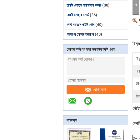
ঢালাই লোহার ম্যানহোল কভার
(30)
ঢালাই লোহার বলার্ড
(36)
কাস্ট আয়রন লাইট পোল
(40)
প্রসাধন লোহার যন্ত্রাংশ
(40)
বিস্ত
তোমার দর্শন লগ করা অনলাইন চ্যাট এখন
Ty
Te
Sh
যোগাযোগ
বিশ
স্টেই
সাক্ষ্যদান
স্পে
উপাদ