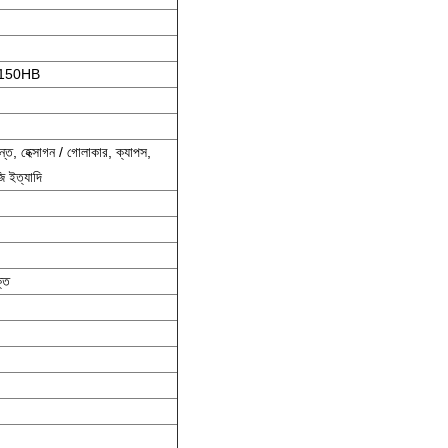
= 150HB
বৃন্ত, হেক্সাগন / গোলাকার, ক্যাপস,
ি ইত্যাদি
ক্ত