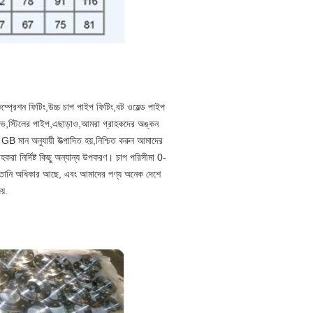
রেশন ফিটিং,উচ্চ চাপ পাইপ ফিটিং,বট ওয়েল্ড পাইপ
ালভ,স্টিলের পাইপ,এছাড়াও,আমরা গ্রাহকদের অঙ্কন
ান অনুযায়ী উত্পাদিত হয়,নিশ্চিত করুন আমাদের
াহকরা নির্দিষ্ট কিছু অন্যান্য উপকরণ। চাপ পরিসীমা 0-
তানি অধিকার আছে, এবং আমাদের পণ্য অনেক দেশে
য়.