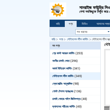
সানরাইজ ফাউন্ড্রি সি
পেশা সবকিছুকে নিখুঁত করে
বাড়ি
পণ্য
ভিডিও
আমাদের সম্বন
বাড়ি
পণ্য
স্টেইনলেস স্টীল কাস্টিং
স্টেইনলেস স্টীল স্
স্টে
সব পণ্য
গ্রে কাস্ট আয়রন কাস্টিং
(253)
নমনীয় ঢালাই লোহা
(296)
যথার্থ বিনিয়োগ কাস্টিং
(341)
স্টেইনলেস স্টীল কাস্টিং
(349)
স্কেফোল্ডিং আনুষাঙ্গিক
(98)
পোস্ট টেনশন অ্যাঙ্কর
(136)
ঢালাই লোহার পাইপ জিনিসপত্র
(48)
ভ্যালভের শরীরের কাস্টিং
(40)