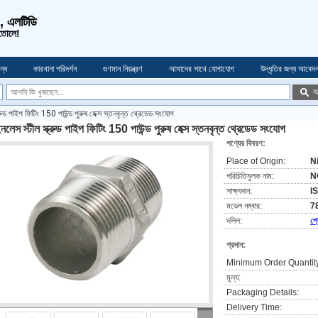
ও, এলটিডি
 তোলে!
্ধে
কারখানা পরিদর্শন
গুণমান নিয়ন্ত্রণ
আমাদের সাথে যোগাযোগ
উদ্ধৃতির জন্য আবেদ
অ
ক্রুড পাইপ ফিটিং 150 পাউন্ড পুরুষ হেক্স স্তনবৃন্ত থ্রেডেড সংযোগ
ইনলেস স্টীল স্ক্রুড পাইপ ফিটিং 150 পাউন্ড পুরুষ হেক্স স্তনবৃন্ত থ্রেডেড সংযোগ
পণ্যের বিবরণ:
Place of Origin:
N
পরিচিতিমুলক নাম:
N
সাক্ষ্যদান:
I
মডেল নম্বার:
7
দলিল:
প্
প্রদান:
Minimum Order Quantit
মূল্য:
Packaging Details:
Delivery Time: