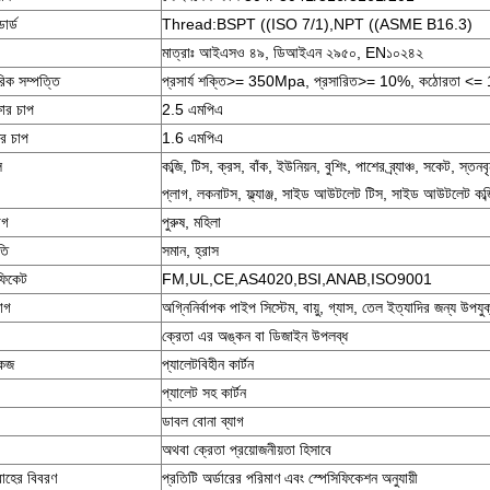
্ডার্ড
Thread:BSPT ((ISO 7/1),NPT ((ASME B16.3)
মাত্রাঃ আইএসও ৪৯, ডিআইএন ২৯৫০, EN১০২৪২
রিক সম্পত্তি
প্রসার্য শক্তি>= 350Mpa, প্রসারিত>= 10%, কঠোরতা <
ষার চাপ
2.5 এমপিএ
র চাপ
1.6 এমপিএ
ল
কব্জি, টিস, ক্রস, বাঁক, ইউনিয়ন, বুশিং, পাশের ব্র্যাঞ্চ, সকেট, স্তন
প্লাগ, লকনাটস, ফ্ল্যাঞ্জ, সাইড আউটলেট টিস, সাইড আউটলেট কব্জ
োগ
পুরুষ, মহিলা
তি
সমান, হ্রাস
িফিকেট
FM,UL,CE,AS4020,BSI,ANAB,ISO9001
়োগ
অগ্নিনির্বাপক পাইপ সিস্টেম, বায়ু, গ্যাস, তেল ইত্যাদির জন্য উপযু
ক্রেতা এর অঙ্কন বা ডিজাইন উপলব্ধ
কেজ
প্যালেটবিহীন কার্টন
প্যালেট সহ কার্টন
ডাবল বোনা ব্যাগ
অথবা ক্রেতা প্রয়োজনীয়তা হিসাবে
াহের বিবরণ
প্রতিটি অর্ডারের পরিমাণ এবং স্পেসিফিকেশন অনুযায়ী