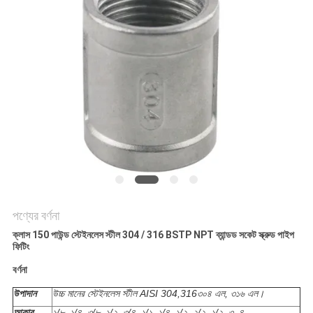
করুন
সাইট
ম্যাপ
গোপনীয়তা
নীতি
পণ্যের বর্ণনা
ক্লাস 150 পাউন্ড স্টেইনলেস স্টীল 304 / 316 BSTP NPT ব্যান্ডড সকেট স্ক্রুড পাইপ
ফিটিং
বর্ণনা
উপাদান
উচ্চ মানের স্টেইনলেস স্টীল AISI 304,316৩০৪ এল, ৩১৬ এল।
আকার
১/৮, ১/৪, ৩/৮, ১/২, ৩/৪, ১/১, ১/৪, ১/২, ২/২, ১/২, ৩, ৪