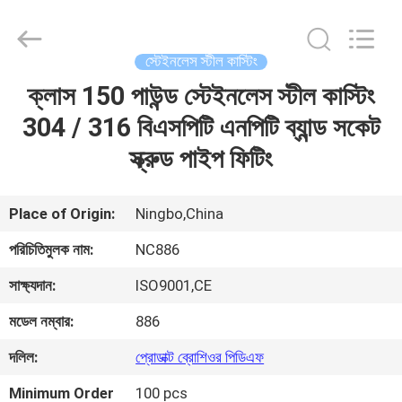
2026
Sunrise
Foundry
CO.,LTD.
All
স্টেইনলেস স্টীল কাস্টিং
Rights
Reserved.
ক্লাস 150 পাউন্ড স্টেইনলেস স্টীল কাস্টিং
বাড়ি
304 / 316 বিএসপিটি এনপিটি ব্যান্ড সকেট
পণ্য
স্ক্রুড পাইপ ফিটিং
ভিডিও
Place of Origin:
Ningbo,China
পরিচিতিমুলক নাম:
NC886
আমাদের
সাক্ষ্যদান:
ISO9001,CE
সম্বন্ধে
মডেল নম্বার:
886
কারখানা
দলিল:
প্রোডাক্ট ব্রোশিওর পিডিএফ
পরিদর্শন
Minimum Order
100 pcs