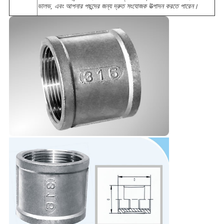
ভালভ, এবং আপনার পছন্দের জন্য দ্রুত সংযোজক উত্পাদন করতে পারেন।