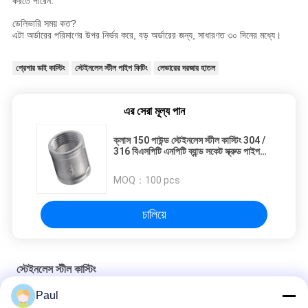
করতে পারেন.
ডেলিভারি সময় কত?
এটা অর্ডারের পরিমাণের উপর নির্ভর করে, বড় অর্ডারের জন্য, সাধারণত ৩০ দিনের মধ্যে।
প্রেশার ডাই কাস্টিং
স্টেইনলেস স্টীল পাইপ ফিটিং
লেভারের দরজার হাতল
এর সেরা মূল্য পান
ক্লাস 150 পাউন্ড স্টেইনলেস স্টীল কাস্টিং 304 /
316 বিএসপিটি এনপিটি ব্যান্ড সকেট স্ক্রুড পাইপ
ফিটিং
MOQ：
100 pcs
চালিয়ে
স্টেইনলেস স্টীল কাস্টিং
Paul
কাস্টম পাইকারি হারানো মোম ঢালাই 304 316 স্টেইনলেস স্টীল ধাতু বিনিয়োগ ঢালাই অংশ