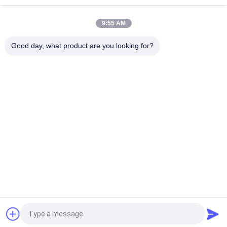
উচ্চ নির্ভুলতা স্টেইনলেস স্টীল ইনভেস্টমেন্ট কাস্টিং
9:55 AM
304 316 স্টেইনলেস স্টীল হারিয়েছে মোম বিনিয়োগ ঢালাই সরঞ্জাম আনুষাঙ্গিক অংশ
Good day, what product are you looking for?
সব
গ্রে কাস্ট আয়রন কাস্টিং
নমনীয় ঢালাই লোহা
যথার্থ বিনিয়োগ কাস্টিং
স্টেইনলেস স্টীল কাস্টিং
স্কেফোল্ডিং আনুষাঙ্গিক
পোস্ট টেনশন অ্যাঙ্কর
ঢালাই লোহার পাইপ 
ভ্যালভের শরীরের কাস্টিং
জিনিসপত্র
উদ্ধৃতির জন্য আবেদন