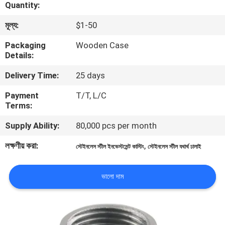
Quantity:
গুণমান
মূল্য:
$1-50
নিয়ন্ত্রণ
Packaging
Wooden Case
Details:
আমাদের
Delivery Time:
25 days
সাথে
Payment
T/T, L/C
Terms:
যোগাযোগ
Supply Ability:
80,000 pcs per month
খবর
লক্ষণীয় করা:
,
স্টেইনলেস স্টীল ইনভেস্টমেন্ট কাস্টিং
স্টেইনলেস স্টীল যথার্থ ঢালাই
একটি
ভালো দাম
উদ্ধৃতি
অনুরোধ