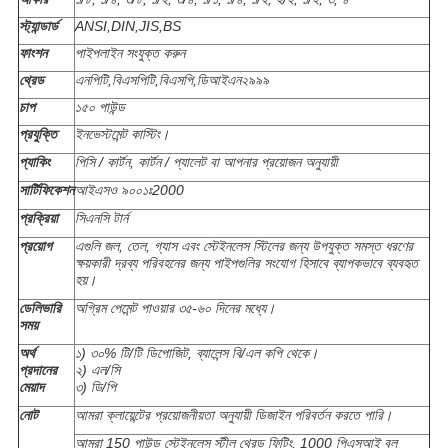
স্ট্যান্ডার্ড
ANSI,DIN,JIS,BS
ফাংশন
পাইপলাইন সংযুক্ত করুন
থ্রেড
এনপিটি,বিএসপিটি,বিএসপি,ডিআইএন২৯৯৯
চাপ
১৫০ পাউন্ড
প্রযুক্তি
ইনভেস্টমেন্ট কাস্টিং।
প্যাকিং
পিসি / কার্টন, কার্টন / প্যালেট বা আপনার প্রয়োজন অনুযায়ী
সার্টিফিকেশন
আইএসও ৯০০১ঃ2000
প্রক্রিয়া
সিএনসি টার্ন
প্রয়োগ
এগুলি জল, তেল, গ্যাস এবং স্টেইনলেস স্টিলের জন্য উপযুক্ত সমস্ত ধরণের
ক্ষয়কারী দ্রব্য পরিবহনের জন্য পাইপগুলির সংযোগ হিসাবে ব্যাপকভাবে ব্যবহৃত
হয়।
ডেলিভারি
অগ্রিম পেমেন্ট পাওয়ার ৩৫-৬০ দিনের মধ্যে।
সময়
অর্থ
১) ৩০% টি/টি ডিপোজিট, ব্যালেন্স বি/এল কপি থেকে।
প্রদানের
২) এল/সি
মেয়াদ
৩) ডি/পি
নোট
আমরা ক্লায়েন্টের প্রয়োজনীয়তা অনুযায়ী ডিজাইন পরিবর্তন করতে পারি।
আমরা 150 পাউন্ড স্টেইনলেস স্টীল থ্রেড ফিটিং, 1000 পিএসআই বল