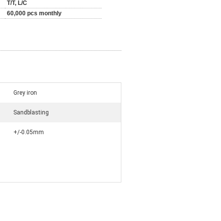
T/T, L/C
60,000 pcs monthly
Grey iron
Sandblasting
+/-0.05mm