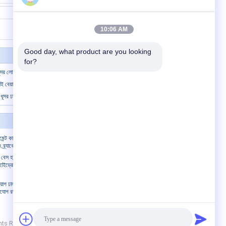
যোগাযোগ
10:06 AM
Good day, what product are you looking 
for?
য ধূসর লোহার বালি ঢালাইয়ের অংশ
ই বেয়ারিং আনুষাঙ্গিক অ্যাডাপ্টার হাতা
ূসর ঢালাই লোহা বালি ঢালাই
আমাদের সাথে যোগাযোগ
মেন্ট কাস্টিং
আমাদের সাথে যোগাযোগ
 ব্র্যাকেট
একটি উদ্ধৃতি অনুরোধ করুন
িং বেস হাইড্রোলিক
E-Mail
 হাইড্রোলিক
সাইটম্যাপ
িয়োগ ঢালাই মোম
মোবাইল সাইট
সংযোগ রড
ights Reserved.