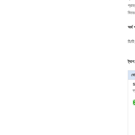
গ্রাহ
বিতর
অর্থ 
টি/ট
ট্যাগ
যো
S
ব