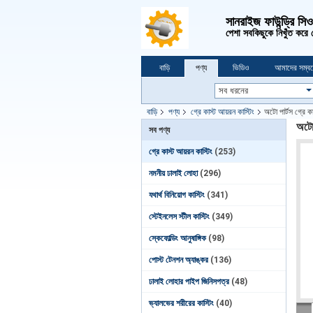
সানরাইজ ফাউন্ড্রি সি
পেশা সবকিছুকে নিখুঁত করে
বাড়ি
পণ্য
ভিডিও
আমাদের সম্বন
বাড়ি
পণ্য
গ্রে কাস্ট আয়রন কাস্টিং
অটো পার্টস গ্রে কা
অটো 
সব পণ্য
গ্রে কাস্ট আয়রন কাস্টিং
(253)
নমনীয় ঢালাই লোহা
(296)
যথার্থ বিনিয়োগ কাস্টিং
(341)
স্টেইনলেস স্টীল কাস্টিং
(349)
স্কেফোল্ডিং আনুষাঙ্গিক
(98)
পোস্ট টেনশন অ্যাঙ্কর
(136)
ঢালাই লোহার পাইপ জিনিসপত্র
(48)
ভ্যালভের শরীরের কাস্টিং
(40)