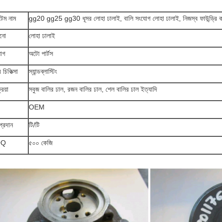
েম নাম
gg20 gg25 gg30 ধূসর লোহা ঢালাই, বালি সংযোগ লোহা ঢালাই, নিজস্ব ফাউন্ড্রি ক
ানো
লোহা ঢালাই
়োগ
অটো পার্টস
র চিকিত্সা
স্যান্ডব্লাস্টিং
রিয়া
সবুজ বালির ঢাল, রজন বালির ঢাল, শেল বালির ঢাল ইত্যাদি
OEM
প্রদান
টি/টি
OQ
৫০০ কেজি