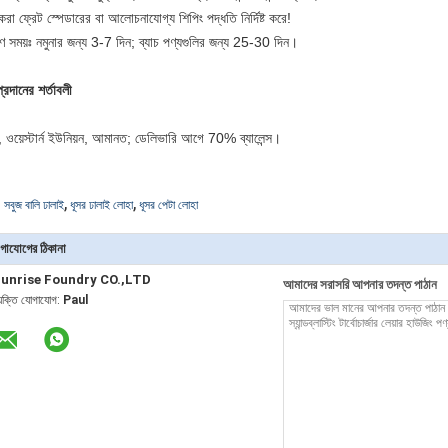
করা ফ্রেট স্পেডারের বা আলোচনাযোগ্য শিপিং পদ্ধতি নির্দিষ্ট করে!
ণ সময়ঃ নমুনার জন্য 3-7 দিন; ব্যাচ পণ্যগুলির জন্য 25-30 দিন।
প্রদানের শর্তাবলী
ি, ওয়েস্টার্ন ইউনিয়ন, আমানত; ডেলিভারি আগে 70% ব্যালেন্স।
,
,
:
সবুজ বালি ঢালাই
ধূসর ঢালাই লোহা
ধূসর পেটা লোহা
গাযোগের ঠিকানা
unrise Foundry CO.,LTD
আমাদের সরাসরি আপনার তদন্ত পাঠান
্যক্তি যোগাযোগ:
Paul