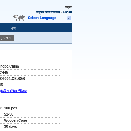
বিক্রয়
উদ্ধৃতির জন্য আবেদন
-
Email
Select Language
ন
খবর
নুসন্ধান
ingbo,China
C445
SO9001,CE,SGS
45
রোডাক্ট ব্রোশিওর পিডিএফ
y:
100 pcs
$1-50
Wooden Case
30 days