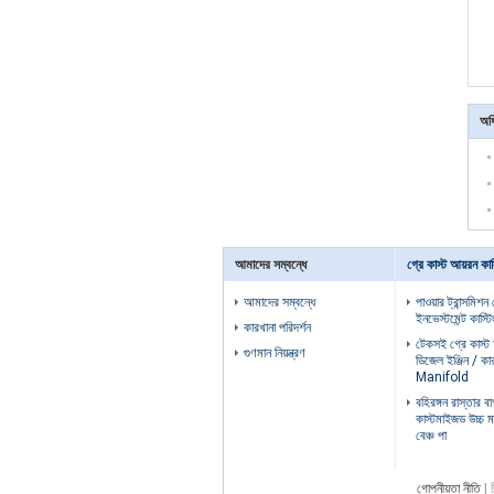
অধি
আমাদের সম্বন্ধে
গ্রে কাস্ট আয়রন কাস
আমাদের সম্বন্ধে
পাওয়ার ট্রান্সমিশন
ইনভেস্টমেন্ট কাস্টি
কারখানা পরিদর্শন
টেকসই গ্রে কাস্ট 
গুণমান নিয়ন্ত্রণ
ডিজেল ইঞ্জিন / কার
Manifold
বহিরঙ্গন রাস্তার 
কাস্টমাইজড উচ্চ ম
বেঞ্চ পা
গোপনীয়তা নীতি
| 