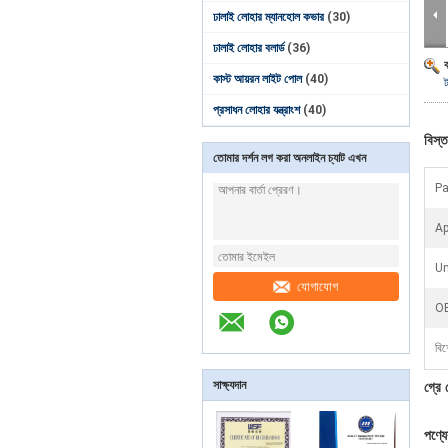
ঢালাই লোহার ম্যানহোল কভার
(30)
ঢালাই লোহার বলার্ড
(36)
কাস্ট আয়রন লাইট পোল
(40)
ট
প্রসাধন লোহার যন্ত্রাংশ
(40)
বিস্ত
তোমার দর্শন লগ করা অনলাইন চ্যাট এখন
Pa
Ap
Un
যোগাযোগ
O
বিশ
সাক্ষ্যদান
গ্রে 
পণ্য