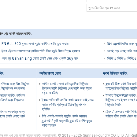
ক গ্রে কাস্ট আয়রন কাস্টিং
EN-GJL-300 ধূসর লোহা স্যান্ড কাস্টিং মোটর এন্ড কভার
শিল্প যন্ত্রপাতিগুলির জন্
ট্রাক ট্রেলার সাসপেনশন চ্যাসিস পার্টস লিফ ফ্রন্ট রিয়ার স্প্রিং হ্যাঙ্গার
ঢালাই গ্রে লোহা বালি ঢালা
গরম ডুব Galvanizing লোহা ঢালাই মেরু চোখ প্লেট Guy হুক
জিজি২৫ জিজি২০ জিজি১৫ ধ
্টিং
নমনীয় ঢালাই লোহা
যথার্থ বিনিয়োগ কাস্টিং
 মেশিনের জন্য উচ্চ নির্ভুলতা
কাস্টম ঢালাই লোহা হাইড্রোলিক সিলিন্ডার
ব্র্যাকেট হিঞ্জ যথার্থ ইনভেস্ট
ং ট্রান্সমিশন বক্স কভার
ক্লিভস মাউন্ট সিলিন্ডার শেষ মাউন্ট জন্য ট্রাক
হাইড্রোলিক সিলিন্ডার মাউন্টিং
ক্রেন ফর্কলিফ্ট
আয়রন কাস্টিং কামিনস
ইস্পাত ইনভেস্টমেন্ট কাস্ট
 টার্বো জন্য নিষ্কাশন
ট্রাক পার্টস বডি নমনীয় কাস্ট আয়রন ডাই মোল্ড
সিলিন্ডার শেষ ইয়েগ শেষ /
স্যান্ড কাস্টিং প্রক্রিয়া ইঞ্জিন ট্রান্সমিশন
সিলিন্ডার ফিটিং
হাউজিং
বাগান আসবাবপত্র জন্য
ট্রেন / রেলওয়ে যথার্থ বিন
ানের ঢালাই লোহা পার্ক
সিই এআইএসআই স্যান্ডিং কাস্ট আয়রন
হারিয়ে স্টীল ঢালাই ট্রেন 
ব্র্যাকেট / কৃষি যন্ত্রপাতি ব্র্যাকেট মেশিনযুক্ত
কাস্ট আয়রন
চীন ভাল গুণ গ্রে কাস্ট আয়রন কাস্টিং সরবরাহকারী. © 2018 - 2026 Sunrise Foundry CO.,LTD. All R