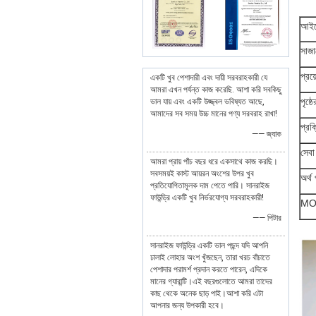
আইট
সাজ
প্রয
একটি খুব পেশাদারী এবং দায়ী সরবরাহকারী যে
আমরা এখন পর্যন্ত কাজ করেছি. আশা করি সবকিছু
পৃষ্ঠে
ভাল যায় এবং একটি উজ্জ্বল ভবিষ্যত আছে,
আমাদের সব সময় উচ্চ মানের পণ্য সরবরাহ রাখা!
প্রক্
—— জ্যাক
সেবা
আমরা প্রায় পাঁচ বছর ধরে একসাথে কাজ করছি।
সবসময়ই কাস্ট আয়রন অংশের উপর খুব
অর্থ 
প্রতিযোগিতামূলক দাম পেতে পারি। সানরাইজ
ফাউন্ড্রি একটি খুব নির্ভরযোগ্য সরবরাহকারী!
M
—— পিটার
সানরাইজ ফাউন্ড্রি একটি ভাল পছন্দ যদি আপনি
ঢালাই লোহার অংশ খুঁজছেন, তারা খরচ বাঁচাতে
পেশাদার পরামর্শ প্রদান করতে পারেন, এদিকে
মানের গ্যারান্টি।এই বছরগুলোতে আমরা তাদের
কাছ থেকে অনেক ছাড় পাই।আশা করি এটা
আপনার জন্য উপকারী হবে।