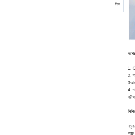
—— স্টিভ
আমাদ
1. O
2. নম
3আমর
4. প
পরীক
শিপিং
নমুন
ব্যাচ