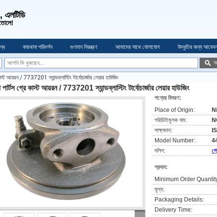
ও, এলটিডি
 তোলে!
্ধে
কারখানা পরিদর্শন
গুণমান নিয়ন্ত্রণ
আমাদের সাথে যোগাযোগ
উদ্ধৃতির জন্য আবেদ
অ
স্ট আয়রন / 7737201 স্যান্ডব্লাস্টিং টার্বোচার্জার লেয়ার হাউজিং
পার্টস গ্রে কাস্ট আয়রন / 7737201 স্যান্ডব্লাস্টিং টার্বোচার্জার লেয়ার হাউজিং
পণ্যের বিবরণ:
Place of Origin:
N
পরিচিতিমুলক নাম:
N
সাক্ষ্যদান:
I
Model Number:
4
দলিল:
প্
প্রদান:
Minimum Order Quantit
মূল্য:
Packaging Details:
Delivery Time: