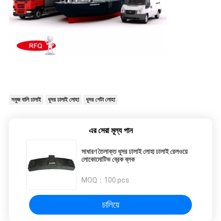
সবুজ বালি ঢালাই
ধূসর ঢালাই লোহা
ধূসর পেটা লোহা
এর সেরা মূল্য পান
সাধারণ তৈলাক্ত ধূসর ঢালাই লোহা ঢালাই রেলওয়ে
লোকোমোটিভ ব্রেক ব্লক
MOQ：
100 pcs
চালিয়ে