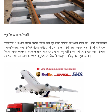
প্যাকিং এবং ডেলিভারি
আমাদের পণ্যগুলি কাঠের বাক্সে প্যাক করা হয় যাতে ক্ষতির আশঙ্কা থাকে না। যদি গ্রাহকদের
প্যাকেজিংয়ের জন্য নির্দিষ্ট প্রয়োজনীয়তা থাকে, আমরা খুশি হয়ে ব্যবস্থা করব।পণ্যগুলি ৩০
দিনের মধ্যে আপনার কাছে পাঠানো হবে এবং আমরা প্রাথমিক পরামর্শ থেকে শুরু করে বিশ্বের
যে কোন স্থানে আপনার পছন্দের বন্দরে ডেলিভারি পর্যন্ত সবকিছু ব্যবস্থা করব।.