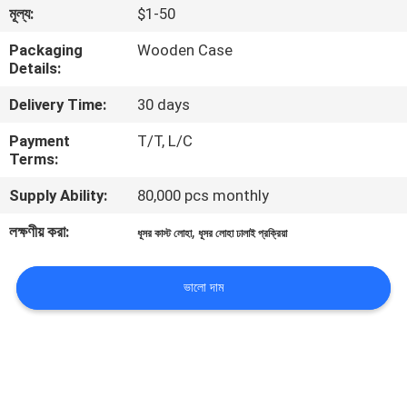
মূল্য:
$1-50
গুণমান
Packaging
Wooden Case
Details:
নিয়ন্ত্রণ
Delivery Time:
30 days
আমাদের
Payment
T/T, L/C
Terms:
সাথে
Supply Ability:
80,000 pcs monthly
যোগাযোগ
লক্ষণীয় করা:
,
ধূসর কাস্ট লোহা
ধূসর লোহা ঢালাই প্রক্রিয়া
খবর
ভালো দাম
একটি
উদ্ধৃতি
অনুরোধ