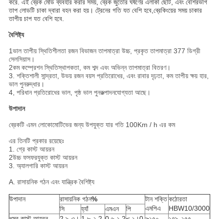
করে. এই ব্রেক মোড ব্যবহার করার সময়, ব্রেক জুতোর ঘর্ষণের এলাকা ছোট, এবং বেশিরভাগ
তাপ লোডটি চাকা দ্বারা বহন করা হয়। ট্রেনের গতি যত বেশি হবে,ব্রেকিংয়ের সময় চাকার
তাপীয় চাপ যত বেশি হবে.
বৈশিষ্ট্য
1ভাল তাপীয় স্থিতিশীলতা রজন বিভাজন তাপমাত্রা উচ্চ, প্রকৃত তাপমাত্রা 377 ডিগ্রী
সেলসিয়াস।
2কম কম্প্রেশন স্থিতিস্থাপকতা, কম শব্দ এবং অভিন্ন তাপমাত্রা বিতরণ।
3. শক্তিশালী সান্দ্রতা, উভয় রজন বয়স প্রতিরোধের, এবং রাবার দৃঢ়তা, কম তাপীয় ক্ষয় হার,
ভাল পুনরুদ্ধার।
4, পরিধান প্রতিরোধের ভাল, পৃষ্ঠ ভাল পুনরুত্পাদনযোগ্যতা আছে।
উপাদান
ব্রেকটি এমন লোকোমোটিভের জন্য উপযুক্ত যার গতি 100Km / h এর কম
এর তিনটি প্রকার রয়েছেঃ
1. গ্রে কাস্ট আয়রন
2উচ্চ ফসফরযুক্ত কাস্ট আয়রন
3. অ্যালগারি কাস্ট আয়রন
A. রাসায়নিক গঠন এবং যান্ত্রিক বৈশিষ্ট্য
উপাদান
রাসায়নিক গঠন
%
টান শক্তি
কঠোরতা
এমপিএ
HBW10/3000
সি
হ্যাঁ
এমএন
পি
ধূসর কাস্ট আয়রন
2.৯-৩।
1.৮-২.2
0.৬-১.2
≤ ১।0
≥১৫০
১৭৯-২৫৫