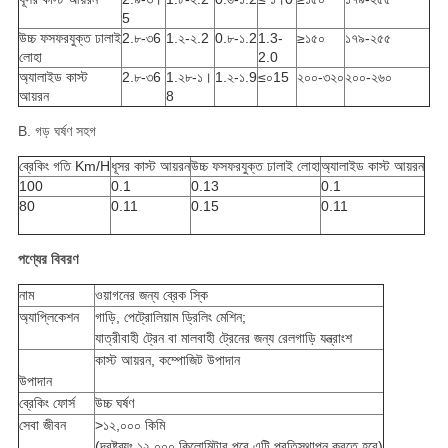
5
উচ্চ ফসফরযুক্ত ঢালাই
2.৮-৩6
1.২-২.2
0.৮-১.2
1.3-
≥১৫০
১৭৯-২৫৫
লোহা
2.0
অ্যালাইড কাস্ট
2.৮-৩6
1.২৮-১।
1.২-১.9
≤০15
২০০-৩২০
২০০-২৬০
আয়রন
8
B. গড় ঘর্ষণ সহগ
ব্রেকিং গতি Km/H
ধূসর কাস্ট আয়রন
উচ্চ ফসফরযুক্ত ঢালাই লোহা
অ্যালাইড কাস্ট আয়রন
100
0.1
0.13
0.1
80
0.11
0.15
0.11
পণ্যের বিবরণ
নাম
ওয়াগনের জন্য ব্রেক স্কি
অ্যাপ্লিকেশন
গাড়ি, পেট্রোলিয়াম ড্রিলিং মেশিন;
যাত্রীবাহী ট্রেন বা মালবাহী ট্রেনের জন্য রেলগাড়ি যন্ত্রাংশ
কাস্ট আয়রন, কম্পোজিট উপাদান
উপাদান
ব্রেকিং ফোর্স
উচ্চ ঘর্ষণ
সেবা জীবন
>১২,০০০ কিমি
(দ্রষ্টব্যঃ ১২,০০০ কিলোমিটার পরে এটি প্রতিস্থাপন করতে হবে)