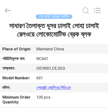
2026
Sunrise
Foundry
CO.,LTD.
All
গ্রে কাস্ট আয়রন কাস্টিং
Rights
Reserved.
সাধারণ তৈলাক্ত ধূসর ঢালাই লোহা ঢালাই
বাড়ি
রেলওয়ে লোকোমোটিভ ব্রেক ব্লক
পণ্য
Place of Origin:
Mainland China
ভিডিও
পরিচিতিমুলক নাম:
NC661
সাক্ষ্যদান:
ISO9001,CE,SGS
আমাদের
Model Number:
661
সম্বন্ধে
দলিল:
প্রোডাক্ট ব্রোশিওর পিডিএফ
কারখানা
Minimum Order
100 pcs
Quantity:
পরিদর্শন