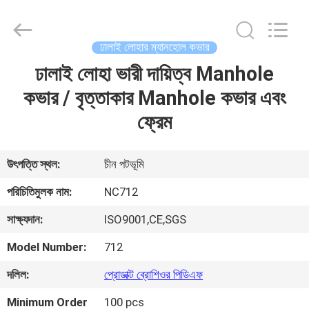
2026
Sunrise
Foundry
CO.,LTD.
All
ঢালাই লোহার ম্যানহোল কভার
Rights
Reserved.
ঢালাই লোহা ভারী দায়িত্ব Manhole
বাড়ি
কভার / বৃত্তাকার Manhole কভার এবং
পণ্য
ফ্রেম
ভিডিও
উৎপত্তি স্থল:
চীন পটভূমি
পরিচিতিমুলক নাম:
NC712
আমাদের
সাক্ষ্যদান:
ISO9001,CE,SGS
সম্বন্ধে
Model Number:
712
কারখানা
দলিল:
প্রোডাক্ট ব্রোশিওর পিডিএফ
পরিদর্শন
Minimum Order
100 pcs