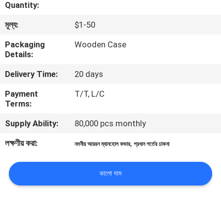
Quantity:
গুণমান
মূল্য:
$1-50
নিয়ন্ত্রণ
Packaging
Wooden Case
Details:
আমাদের
Delivery Time:
20 days
সাথে
Payment
T/T, L/C
Terms:
যোগাযোগ
Supply Ability:
80,000 pcs monthly
খবর
লক্ষণীয় করা:
,
নমনীয় আয়রন ম্যানহোল কভার
প্রধান গর্তের ঢাকনা
একটি
ভালো দাম
উদ্ধৃতি
অনুরোধ