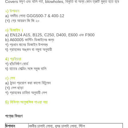
Covers মসৃণ এবং বালি গর্ত, blowholes, বিকৃতি বা অন্য কোন ত্রুটি মুক্ত হতে হবে
২) উপাদান
a) নমনীয় লোহা GGG500-7 & 400-12
(খ) গ্রে আয়রন জি জি ২০
৩) ডিজাইন ।
a) EN124 A15, B125, C250, D400, E600 এবং F900
b) A60005 কাস্টিং ডিজাইনের জন্য
গ) প্রধান মানের ডিজাইন উপলব্ধ
ঘ) গ্রাহকের অঙ্কন বা নমুনা অনুযায়ী
4) প্রক্রিয়া
গ) ছাঁচনির্মাণ বোর্ড
ঘ) হাতের মোল্ডিং সঙ্গে সবুজ বালি
৫) লেপ
a) ঠান্ডা প্রয়োগ করা কালো বিটুমেন
(খ) লেপ ছাড়া
গ) গ্রাহকের চাহিদা অনুযায়ী লেপ
6) বিভিন্ন আনুষাঙ্গিক পাওয়া যায়
পণ্যের বিবরণ
উপাদান
নমনীয় ঢালাই লোহা, ধূসর ঢালাই লোহা, স্টিল