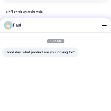
ঢালাই লোহার ম্যানহোল কভার
ভারী দায়িত্ব নমনীয় ঢালাই লোহা চ্যানেল ট্রেঞ্চ ড্রেন গ্রিটস ট্রেঞ্চ ড্রেন গ্রিটিং কভার
Paul
BS EN124 কাস্ট ডুক্টাইল আয়রন ম্যানহোল কভার GGG500-7 কাঠামোর জন্য ফ্রেম
সহ
5:32 AM
কালো বিটুমিন লেপযুক্ত কাস্ট আয়রন ম্যানহোল কভার মেটাল ডাবল সিল কাস্টমাইজড লোগো
Good day, what product are you looking for?
সব
গ্রে কাস্ট আয়রন কাস্টিং
নমনীয় ঢালাই লোহা
যথার্থ বিনিয়োগ কাস্টিং
স্টেইনলেস স্টীল কাস্টিং
স্কেফোল্ডিং আনুষাঙ্গিক
পোস্ট টেনশন অ্যাঙ্কর