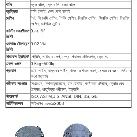
বালি
সবুজ বালি, ক্লে বালি, রজন বালি
প্রক্রিয়া
বালি ঢালাই, শেল কোর ঢালাই
মেশিন
টার্ন, সিএনসি মেশিন, টার্নিং মেশিন, ড্রিলিং মেশিন, ফ্রিলিং মেশিন, ড্রিলিং
মেশিন, মেশিনিং সেন্টার
কাস্টিং সহনশীলতা
0.০৫ মিমি
মিনিট.
মেশিনিং টোলারেন্স
0.02 মিমি
মিনিট।
সারফেস ট্রিটমেন্ট
পেইন্টিং, পাউডার লেপ, স্প্রে, গ্যালভানাইজেশন, ক্রোমিং
একক ওজন
0.5kg~500kg
প্রয়োগ
অটো পার্টস, রান্নাঘর পার্টস, খনির মেশিনের অংশ, রেলওয়ের অংশ, নির্মাণের
অংশ ইত্যাদি
পরীক্ষার সরঞ্জাম
সিএমএম, স্পেকট্রোমিটার, টান টেস্টার, কঠোরতা টেস্টার, ক্রোম বেধ
টেস্টার, ধাতুবিদ্যা পরীক্ষক, ইত্যাদি
স্ট্যান্ডার্ড
ISO, ASTM,JIS, ANSI, DIN, BS, GB
সার্টিফিকেশন
আইএসও ৯০০১ঃ2008