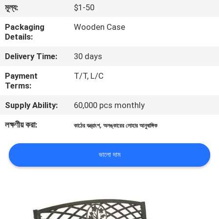
মূল্য:
$1-50
গুণমান
Packaging
Wooden Case
Details:
নিয়ন্ত্রণ
Delivery Time:
30 days
আমাদের
Payment
T/T, L/C
Terms:
সাথে
Supply Ability:
60,000 pcs monthly
যোগাযোগ
লক্ষণীয় করা:
,
কাঠের যন্ত্রাংশ
অলঙ্কারের লোহার আনুষাঙ্গিক
খবর
ভালো দাম
একটি
উদ্ধৃতি
অনুরোধ