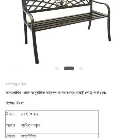
করুন
সাইট
ম্যাপ
গোপনীয়তা
নীতি
পণ্যের বর্ণনা
আলংকারিক লোহা আনুষাঙ্গিক বহিরঙ্গন আসবাবপত্র ঢালাই লোহা পার্ক বেঞ্চ
পণ্যের বিবরণ
উপাদান
লোহা ও কাঠ
আকার
ব্যক্তিগতকৃত
কৌশল
হস্তনির্মিত