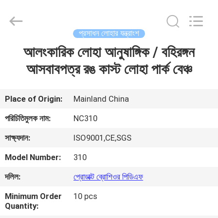
2026
Sunrise
Foundry
CO.,LTD.
All
প্রসাধন লোহার যন্ত্রাংশ
Rights
Reserved.
আলংকারিক লোহা আনুষাঙ্গিক / বহিরঙ্গন
বাড়ি
আসবাবপত্র রঙ কাস্ট লোহা পার্ক বেঞ্চ
পণ্য
Place of Origin:
Mainland China
ভিডিও
পরিচিতিমুলক নাম:
NC310
সাক্ষ্যদান:
ISO9001,CE,SGS
আমাদের
Model Number:
310
সম্বন্ধে
দলিল:
প্রোডাক্ট ব্রোশিওর পিডিএফ
কারখানা
Minimum Order
10 pcs
Quantity:
পরিদর্শন