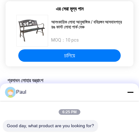
এর সেরা মূল্য পান
আলংকারিক লোহা আনুষাঙ্গিক / বহিরঙ্গন আসবাবপত্র
রঙ কাস্ট লোহা পার্ক বেঞ্চ
MOQ：
10 pcs
চালিয়ে
প্রসাধন লোহার যন্ত্রাংশ
Paul
ঢালাই লোহা প্রাচীন অলঙ্কার লোহা যন্ত্রাংশ বাগান ফুল পাত্র 182 কেজি ওজন
বহিরঙ্গন কাঠের অলঙ্কারের যন্ত্রাংশ বাঁধা লোহা ব্যালকনি ব্যালস্টার ISO9001
6:25 PM
কঠিন ইস্পাত বার উপাদান আলংকারিক লোহা যন্ত্রাংশ সি / এস বেড়া জন্য স্ক্রল ডেকোর
Good day, what product are you looking for?
সব