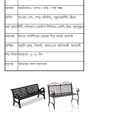
ব্যবহার
আউটডোর / বাগান / বাড়ি / পার্ক সজ্জা
ফিনিশ
পাওয়ার লেপ, স্প্রে-পলিস্টার, স্যান্ডব্লাস্টিং-জিংক
অর্থ প্রদান
টিটি,পেইপ্যাল,ওয়েস্টার্ন ইউনিয়ন,এল/সি,ট্রেড অ্যাসুরেন্স
প্যাকেজ
ভিতরে প্লাস্টিকের ফোয়ারা দিয়ে কাঠের ক্যাসেট
বৈশিষ্ট্য
অ্যান্টি-রোজ, টেকসই, আবহাওয়া প্রতিরোধী, জলরোধী
লিড টাইম
সাধারণত ১৫-৩০ দিন
মন্তব্য
গ্রাহকের নকশা স্বাগতম