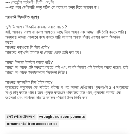
--- পেমেন্টের শর্তাবলীঃ টি/টি, এল/সি
---দয়া করে ডেলিভারি জন্য সঠিক যোগাযোগের তথ্য দিতে ভুলবেন না।
প্রায়শই জিজ্ঞাসিত প্রশ্ন
তুমি কি আমার ডিজাইন ব্যবহার করতে পারবে?
হ্যাঁ. আপনার ধারণা বা নকশা আমাদের কাছে নিয়ে আসুন এবং আমরা এটি তৈরি করতে পারি।
অন্যথায় আমরা একসাথে কাজ করতে পারি আপনার অনন্য বাঁধাই লোহার নকশা ডিজাইন
করতে।
আপনার পণ্যগুলো কি দিয়ে তৈরি?
আমাদের পণ্যগুলি ইস্পাত বা লোহার থেকে তৈরি করা হয়।
আমরা কিভাবে ইনস্টল করতে পারি?
আমরা আপনাকে এটি সরবরাহ করতে পারি এবং আপনি নিজেই এটি ইনস্টল করতে পারেন, তাই
আমরা আপনাকে ইনস্টলেশনের নির্দেশনা দিচ্ছি।
আপনার স্বাভাবিক লিড টাইম কত?
ক্লায়েন্টের অনুমোদন এবং সাইটের পরিমাপের পরে আমরা বেশিরভাগ প্রকল্পগুলি 3-4 সপ্তাহের
মধ্যে চালু করতে পারি। তবে প্রকৃত কাজগুলি পরিবর্তিত হতে পারে,প্রকল্পের আকার এবং
জটিলতা এবং আমাদের সারিতে কাজের পরিমাণ উপর নির্ভর করে
ঢালাই লোহার টেবিলের পা
wrought iron components
ornamental iron accessories