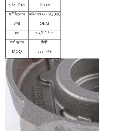
পৃষ্ঠের চিকিত্সা
চিত্রকলা
সার্টিফিকেশন
আইএসও ৯০০১ঃ2008
সেবা
OEM
বন্দর
সাংহাই / নিংবো
অর্থ প্রদান
টি/টি
MOQ
৫০০ কেজি