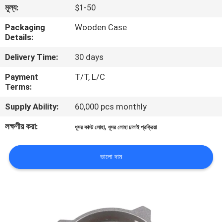
মূল্য:
$1-50
গুণমান
Packaging
Wooden Case
Details:
নিয়ন্ত্রণ
Delivery Time:
30 days
আমাদের
Payment
T/T, L/C
Terms:
সাথে
Supply Ability:
60,000 pcs monthly
যোগাযোগ
লক্ষণীয় করা:
,
ধূসর কাস্ট লোহা
ধূসর লোহা ঢালাই প্রক্রিয়া
খবর
ভালো দাম
একটি
উদ্ধৃতি
অনুরোধ