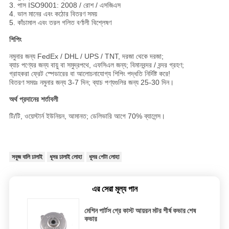
3. পাস ISO9001: 2008 / রোশ / এসজিএস
4. ভাল মানের এবং কঠোর বিতরণ সময়
5. কাঁচামাল এবং তরল গলিত বর্ণালী বিশ্লেষণ
শিপিং
নমুনার জন্য FedEx / DHL / UPS / TNT, দরজা থেকে দরজা;
ব্যাচ পণ্যের জন্য বায়ু বা সমুদ্রপথে, এফসিএল জন্য; বিমানবন্দর / বন্দর গ্রহণ;
গ্রাহকরা ফ্রেট স্পেডারের বা আলোচনাযোগ্য শিপিং পদ্ধতি নির্দিষ্ট করে!
বিতরণ সময়ঃ নমুনার জন্য 3-7 দিন; ব্যাচ পণ্যগুলির জন্য 25-30 দিন।
অর্থ প্রদানের শর্তাবলী
টি/টি, ওয়েস্টার্ন ইউনিয়ন, আমানত; ডেলিভারি আগে 70% ব্যালেন্স।
সবুজ বালি ঢালাই
ধূসর ঢালাই লোহা
ধূসর পেটা লোহা
এর সেরা মূল্য পান
মেশিন পার্টস গ্রে কাস্ট আয়রন মটর শীর্ষ কভার শেষ
কভার