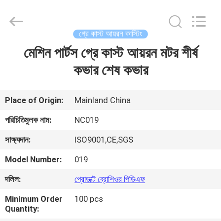
2026
Sunrise
Foundry
CO.,LTD.
All
গ্রে কাস্ট আয়রন কাস্টিং
Rights
Reserved.
মেশিন পার্টস গ্রে কাস্ট আয়রন মটর শীর্ষ
বাড়ি
কভার শেষ কভার
পণ্য
Place of Origin:
Mainland China
ভিডিও
পরিচিতিমুলক নাম:
NC019
সাক্ষ্যদান:
ISO9001,CE,SGS
আমাদের
Model Number:
019
সম্বন্ধে
দলিল:
প্রোডাক্ট ব্রোশিওর পিডিএফ
কারখানা
Minimum Order
100 pcs
Quantity:
পরিদর্শন