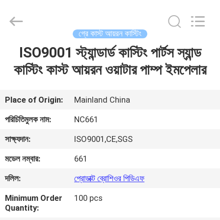
2026
Sunrise
Foundry
CO.,LTD.
All
গ্রে কাস্ট আয়রন কাস্টিং
Rights
Reserved.
ISO9001 স্ট্যান্ডার্ড কাস্টিং পার্টস স্যান্ড
বাড়ি
কাস্টিং কাস্ট আয়রন ওয়াটার পাম্প ইমপেলার
পণ্য
Place of Origin:
Mainland China
ভিডিও
পরিচিতিমুলক নাম:
NC661
সাক্ষ্যদান:
ISO9001,CE,SGS
আমাদের
মডেল নম্বার:
661
সম্বন্ধে
দলিল:
প্রোডাক্ট ব্রোশিওর পিডিএফ
কারখানা
Minimum Order
100 pcs
Quantity:
পরিদর্শন