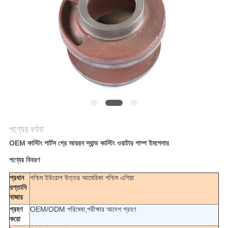
করুন
সাইট
ম্যাপ
গোপনীয়তা
নীতি
পণ্যের বর্ণনা
OEM কাস্টিং পার্টস গ্রে আয়রন স্যান্ড কাস্টিং ওয়াটার পাম্প ইমপেলার
পণ্যের বিবরণ
প্রধান
পশ্চিম ইউরোপ উত্তর আমেরিকা পশ্চিম এশিয়া
রপ্তানি
বাজার
গ্রহণ
OEM/ODM পরিষেবা,পরীক্ষার আদেশ গ্রহণ
করো