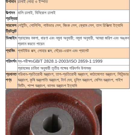
উপাদান
ঢালাই লোহা ও ইস্পাত
উত্পাদন
বালি ঢালাই, বিনিয়োগ ঢালাই
প্রক্রিয়া
সারফেস
পেইন্টিং, পোলিশিং, পাউডার লেপ, জিংক লেপ, ক্রোম লেপ, তাপ চিকিত্সা ইত্যাদি
ট্রিটমেন্ট
ডিজাইন
গ্রাহকের নকশা, ধারণা এবং নমুনা অনুযায়ী; নমুনা অনুযায়ী, আমরা জরিপ এবং অঙ্কন
প্রদান করতে পারেন
প্যাকিং
প্লাইউড বক্স, লোহার বক্স, স্ট্রেচ-ওয়াল এবং প্যালেট
পরিদর্শন
স্ব-পরীক্ষাঃGB/T 2828.1-2003/ISO 2859-1:1999
গ্রাহকের চাহিদা অনুযায়ী তৃতীয় পক্ষের পরিদর্শন উপলব্ধ
প্রধানত
পরিধান-প্রতিরোধী যন্ত্রাংশ, তাপ-প্রতিরোধী যন্ত্রাংশ, কাঠামোগত যন্ত্রাংশ, সিলিন্ডার
পণ্য
যন্ত্রাংশ, কৃষি যন্ত্রপাতি যন্ত্রাংশ, টার্ন দেহ, চুল্লি যন্ত্রাংশ, মেশিন যন্ত্রাংশ, পাইপ
ফিটিং, পাম্প যন্ত্রাংশ, ভালভ যন্ত্রাংশ ইত্যাদি