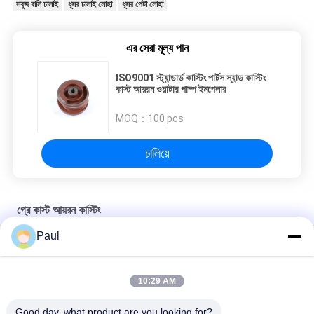
সবুজ বালি ঢালাই
ধূসর ঢালাই লোহা
ধূসর পেটা লোহা
এর সেরা মূল্য পান
ISO9001 স্ট্যান্ডার্ড কাস্টিং পার্টস স্যান্ড কাস্টিং
কাস্ট আয়রন ওয়াটার পাম্প ইমপেলার
MOQ：
100 pcs
চালিয়ে
গ্রে কাস্ট আয়রন কাস্টিং
Paul
EN-GJL-300 ধূসর লোহা স্যান্ড কাস্টিং মোটর এন্ড কভার
শিল্প যন্ত্রপাতিগুলির জন্য ধূসর লোহার বালি ঢালাইয়ের অংশ
10:29 AM
ট্রাক ট্রেলার সাসপেনশন চ্যাসিস পার্টস লিফ ফ্রন্ট রিয়ার স্প্রিং হ্যাঙ্গার
Good day, what product are you looking for?