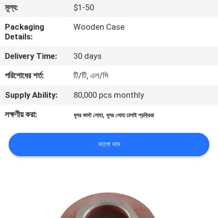
মূল্য:
$1-50
গুণমান
Packaging
Wooden Case
Details:
নিয়ন্ত্রণ
Delivery Time:
30 days
আমাদের
পরিশোধের শর্ত:
টি/টি, এল/সি
সাথে
Supply Ability:
80,000 pcs monthly
যোগাযোগ
লক্ষণীয় করা:
,
ধূসর কাস্ট লোহা
ধূসর লোহা ঢালাই প্রক্রিয়া
খবর
ভালো দাম
একটি
উদ্ধৃতি
অনুরোধ