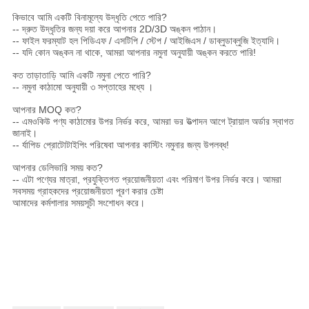
কিভাবে আমি একটি বিনামূল্যে উদ্ধৃতি পেতে পারি?
-- দ্রুত উদ্ধৃতির জন্য দয়া করে আপনার 2D/3D অঙ্কন পাঠান।
-- ফাইল ফরম্যাট হল পিডিএফ / এসটিপি / স্টেপ / আইজিএস / ডাব্লুডাব্লুজি ইত্যাদি।
-- যদি কোন অঙ্কন না থাকে, আমরা আপনার নমুনা অনুযায়ী অঙ্কন করতে পারি!
কত তাড়াতাড়ি আমি একটি নমুনা পেতে পারি?
-- নমুনা কাঠামো অনুযায়ী ৩ সপ্তাহের মধ্যে ।
আপনার MOQ কত?
-- এমওকিউ পণ্য কাঠামোর উপর নির্ভর করে, আমরা ভর উত্পাদন আগে ট্রায়াল অর্ডার স্বাগত
জানাই।
-- র্যাপিড প্রোটোটাইপিং পরিষেবা আপনার কাস্টিং নমুনার জন্য উপলব্ধ!
আপনার ডেলিভারি সময় কত?
-- এটা পণ্যের মাত্রা, প্রযুক্তিগত প্রয়োজনীয়তা এবং পরিমাণ উপর নির্ভর করে। আমরা
সবসময় গ্রাহকদের প্রয়োজনীয়তা পূরণ করার চেষ্টা
আমাদের কর্মশালার সময়সূচী সংশোধন করে।