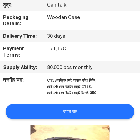
মূল্য:
Can talk
গুণমান
Packaging
Wooden Case
Details:
নিয়ন্ত্রণ
Delivery Time:
30 days
আমাদের
Payment
T/T, L/C
Terms:
সাথে
Supply Ability:
80,000 pcs monthly
যোগাযোগ
লক্ষণীয় করা:
,
C153 যান্ত্রিক কাস্ট আয়রন পাইপ ফিটিং
,
ছোট শেষ বেল রিডাক্টর জয়েন্ট C153
খবর
ছোট শেষ বেল রিডাক্টর জয়েন্ট ডিআই 350
একটি
ভালো দাম
উদ্ধৃতি
অনুরোধ