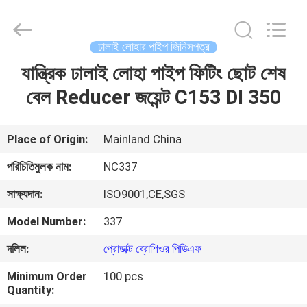
2026
Sunrise
Foundry
CO.,LTD.
All
ঢালাই লোহার পাইপ জিনিসপত্র
Rights
Reserved.
যান্ত্রিক ঢালাই লোহা পাইপ ফিটিং ছোট শেষ
বাড়ি
বেল Reducer জয়েন্ট C153 DI 350
পণ্য
Place of Origin:
Mainland China
ভিডিও
পরিচিতিমুলক নাম:
NC337
সাক্ষ্যদান:
ISO9001,CE,SGS
আমাদের
Model Number:
337
সম্বন্ধে
দলিল:
প্রোডাক্ট ব্রোশিওর পিডিএফ
কারখানা
Minimum Order
100 pcs
Quantity:
পরিদর্শন