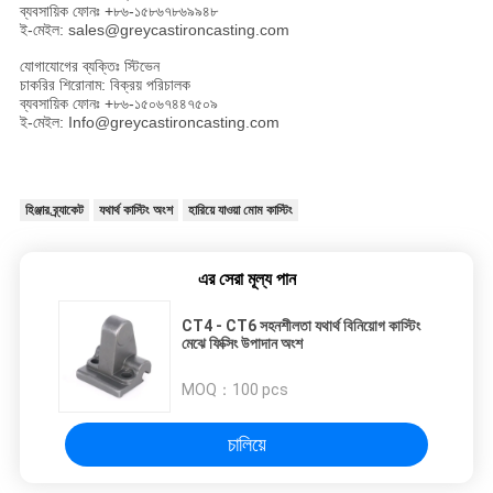
ব্যবসায়িক ফোনঃ +৮৬-১৫৮৬৭৮৬৯৯৪৮
ই-মেইল: sales@greycastironcasting.com
যোগাযোগের ব্যক্তিঃ স্টিভেন
চাকরির শিরোনাম: বিক্রয় পরিচালক
ব্যবসায়িক ফোনঃ +৮৬-১৫০৬৭৪৪৭৫০৯
ই-মেইল: Info@greycastironcasting.com
হিঞ্জার ব্র্যাকেট
যথার্থ কাস্টিং অংশ
হারিয়ে যাওয়া মোম কাস্টিং
এর সেরা মূল্য পান
CT4 - CT6 সহনশীলতা যথার্থ বিনিয়োগ কাস্টিং
মেঝে ফিক্সিং উপাদান অংশ
MOQ：
100 pcs
চালিয়ে