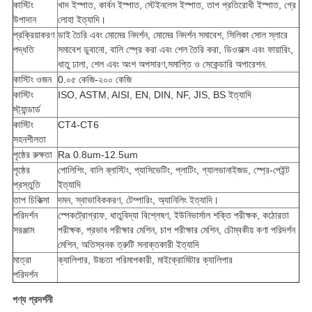
কাস্টিং
খাদ ইস্পাত, কার্বন ইস্পাত, স্টেইনলেস ইস্পাত, তাপ প্রতিরোধী ইস্পাত, গ্রে
উপাদান
লোহা ইত্যাদি।
প্রক্রিয়াকরণ
ডাই তৈরি এবং মোমের নিদর্শন, মোমের নিদর্শন সমাবেশ, সিলিকা সোল স্লারে
পদ্ধতি
সমাবেশ ডুবানো, বালি স্প্রে করা এবং শেল তৈরি করা, ডিওয়াক্স এবং ফায়ারিং,
ধাতু ঢালা, শেল এবং অংশ অপসারণ,সমাপ্তি ও সেকেন্ডারি অপারেশন.
কাস্টিং ওজন
0.০৫ কেজি-২০০ কেজি
কাস্টিং
ISO, ASTM, AISI, EN, DIN, NF, JIS, BS ইত্যাদি
স্ট্যান্ডার্ড
কাস্টিং
CT4-CT6
সহনশীলতা
পৃষ্ঠের রুক্ষতা
Ra 0.8um-12.5um
পৃষ্ঠের
পোলিশিং, বালি ব্লাস্টিং, প্যাসিভেটিং, প্লাটিং, গ্যালভানাইজড, স্প্রে-পেইন্ট
প্রস্তুতি
ইত্যাদি
তাপ চিকিত্সা
দমন, স্বাভাবিককরণ, টেম্পারিং, অ্যানিলিং ইত্যাদি।
পরিদর্শন
স্পেকট্রোগ্রাফ, ধাতুবিদ্যা বিশ্লেষণ, ইউনিভার্সাল শক্তি পরীক্ষক, কঠোরতা
সরঞ্জাম
পরীক্ষক, প্রভাব পরীক্ষার মেশিন, চাপ পরীক্ষার মেশিন, চৌম্বকীয় কণা পরিদর্শন
মেশিন, অতিস্বনক ত্রুটি সনাক্তকারী ইত্যাদি
মাত্রা
ক্যালিপার, উচ্চতা পরিমাপকারী, মাইক্রোমিটার ক্যালিপার
পরিদর্শন
পণ্য প্রদর্শনী