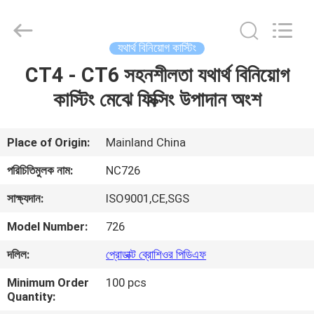
2026
Sunrise
Foundry
CO.,LTD.
All
যথার্থ বিনিয়োগ কাস্টিং
Rights
Reserved.
CT4 - CT6 সহনশীলতা যথার্থ বিনিয়োগ
বাড়ি
কাস্টিং মেঝে ফিক্সিং উপাদান অংশ
পণ্য
Place of Origin:
Mainland China
ভিডিও
পরিচিতিমুলক নাম:
NC726
সাক্ষ্যদান:
ISO9001,CE,SGS
আমাদের
Model Number:
726
সম্বন্ধে
দলিল:
প্রোডাক্ট ব্রোশিওর পিডিএফ
কারখানা
Minimum Order
100 pcs
Quantity:
পরিদর্শন