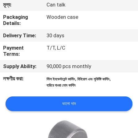
মূল্য:
Can talk
গুণমান
Packaging
Wooden case
Details:
নিয়ন্ত্রণ
Delivery Time:
30 days
আমাদের
Payment
T/T, L/C
Terms:
সাথে
Supply Ability:
90,000 pcs monthly
যোগাযোগ
লক্ষণীয় করা:
,
,
স্টিল ইনভেস্টমেন্ট কাস্টিং
বিনিয়োগ এবং সুনির্দিষ্ট কাস্টিং
হারিয়ে যাওয়া মোম কাস্টিং
খবর
ভালো দাম
একটি
উদ্ধৃতি
অনুরোধ