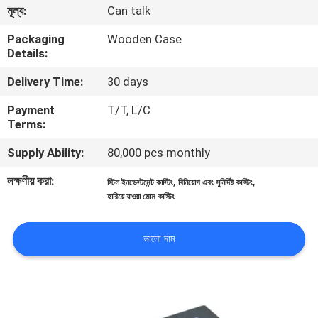
মূল্য:
Can talk
গুণমান
Packaging
Wooden Case
Details:
নিয়ন্ত্রণ
Delivery Time:
30 days
আমাদের
Payment
T/T, L/C
Terms:
সাথে
Supply Ability:
80,000 pcs monthly
যোগাযোগ
লক্ষণীয় করা:
,
,
স্টিল ইনভেস্টমেন্ট কাস্টিং
বিনিয়োগ এবং সুনির্দিষ্ট কাস্টিং
হারিয়ে যাওয়া মোম কাস্টিং
খবর
ভালো দাম
একটি
উদ্ধৃতি
অনুরোধ