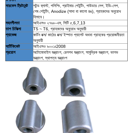
সারফেস ট্রিটমেন্ট
শটন্ড ব্লাস্ট, পলিশিং, প্রাইমার পেইন্টিং, পাউডার লেপ, ইডি-লেপ,
শেষ পেইন্টিং, Anodize (সাদা বা কালো রঙ), গ্রাহকদের অনুরোধ
হিসাবে।
সহনশীলতা
আইএসও ২৭৬৮-এম, সিটি ৫,6,7,13
তাপ চিকিত্সা
T5 ~ T6, গ্রাহকদের অনুরোধ অনুযায়ী
প্যাকেজ
কার্টন বক্স/ কাঠের বক্স/ ইস্পাত প্যালেট অথবা গ্রাহকের প্রয়োজনীয়তা
অনুযায়ী
সার্টিফিকেট
আইএসও ৯০০১ঃ2008
প্রয়োগ
অটোমোবাইল যন্ত্রাংশ, রেলপথ যন্ত্রাংশ, সামুদ্রিক যন্ত্রাংশ, ভালভ
যন্ত্রাংশ, স্থাপত্য যন্ত্রাংশ