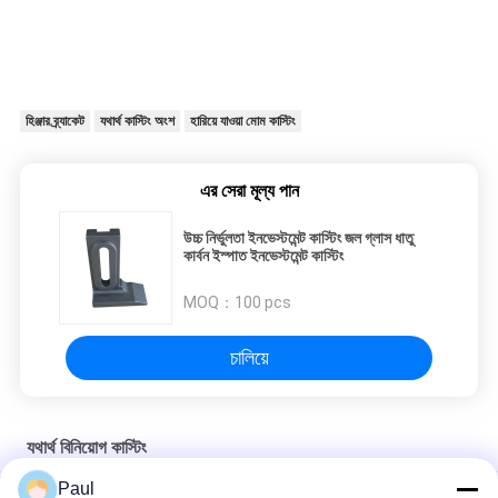
হিঞ্জার ব্র্যাকেট
যথার্থ কাস্টিং অংশ
হারিয়ে যাওয়া মোম কাস্টিং
এর সেরা মূল্য পান
উচ্চ নির্ভুলতা ইনভেস্টমেন্ট কাস্টিং জল গ্লাস ধাতু
কার্বন ইস্পাত ইনভেস্টমেন্ট কাস্টিং
MOQ：
100 pcs
চালিয়ে
যথার্থ বিনিয়োগ কাস্টিং
Paul
স্টেইনলেস স্টিল লস্ট ওয়াক্স পার্টস কাস্টিং সার্ভিসেস মেকানিক্যাল ভেহিকেল অ্যাক্সেসরিজ