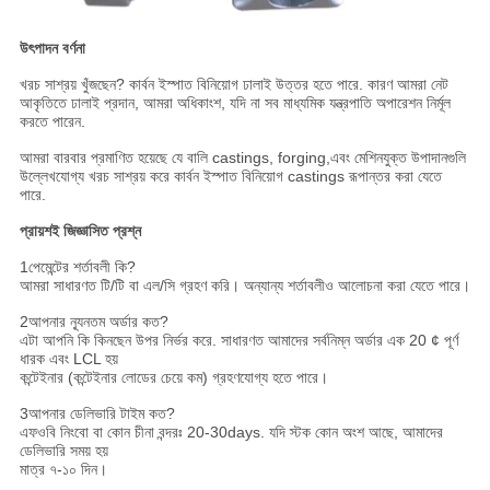
উৎপাদন বর্ণনা
খরচ সাশ্রয় খুঁজছেন? কার্বন ইস্পাত বিনিয়োগ ঢালাই উত্তর হতে পারে. কারণ আমরা নেট
আকৃতিতে ঢালাই প্রদান, আমরা অধিকাংশ, যদি না সব মাধ্যমিক যন্ত্রপাতি অপারেশন নির্মূল
করতে পারেন.
আমরা বারবার প্রমাণিত হয়েছে যে বালি castings, forging,এবং মেশিনযুক্ত উপাদানগুলি
উল্লেখযোগ্য খরচ সাশ্রয় করে কার্বন ইস্পাত বিনিয়োগ castings রূপান্তর করা যেতে
পারে.
প্রায়শই জিজ্ঞাসিত প্রশ্ন
1পেমেন্টের শর্তাবলী কি?
আমরা সাধারণত টি/টি বা এল/সি গ্রহণ করি। অন্যান্য শর্তাবলীও আলোচনা করা যেতে পারে।
2আপনার ন্যূনতম অর্ডার কত?
এটা আপনি কি কিনছেন উপর নির্ভর করে. সাধারণত আমাদের সর্বনিম্ন অর্ডার এক 20 ¢ পূর্ণ
ধারক এবং LCL হয়
কন্টেইনার (কন্টেইনার লোডের চেয়ে কম) গ্রহণযোগ্য হতে পারে।
3আপনার ডেলিভারি টাইম কত?
এফওবি নিংবো বা কোন চীনা বন্দরঃ 20-30days. যদি স্টক কোন অংশ আছে, আমাদের
ডেলিভারি সময় হয়
মাত্র ৭-১০ দিন।