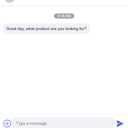
যথার্থ কার্বন ইস্পাত ঢালাই Excavator বালতি আনুষাঙ্গিক
2:34 AM
কার্বন স্টিল প্রিসিশন লস্ট ওয়াক্স কাস্টিং প্রসেসিং মেশিনারি পার্টস
Good day, what product are you looking for?
সব
গ্রে কাস্ট আয়রন কাস্টিং
নমনীয় ঢালাই লোহা
যথার্থ বিনিয়োগ কাস্টিং
স্টেইনলেস স্টীল কাস্টিং
স্কেফোল্ডিং আনুষাঙ্গিক
পোস্ট টেনশন অ্যাঙ্কর
ঢালাই লোহার পাইপ 
ভ্যালভের শরীরের কাস্টিং
জিনিসপত্র
উদ্ধৃতির জন্য আবেদন