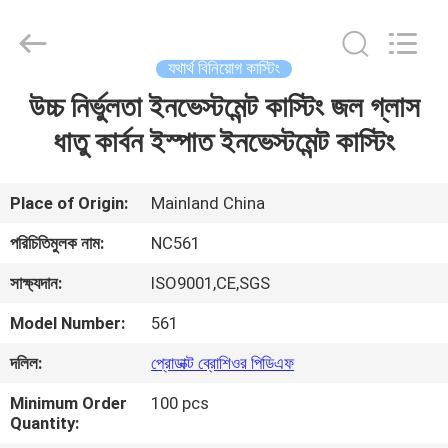
2026
Sunrise
Foundry
CO.,LTD.
All
যথার্থ বিনিয়োগ কাস্টিং
Rights
Reserved.
উচ্চ নির্ভুলতা ইনভেস্টমেন্ট কাস্টিং জল গ্লাস
বাড়ি
ধাতু কার্বন ইস্পাত ইনভেস্টমেন্ট কাস্টিং
পণ্য
Place of Origin:
Mainland China
ভিডিও
পরিচিতিমুলক নাম:
NC561
সাক্ষ্যদান:
ISO9001,CE,SGS
আমাদের
Model Number:
561
সম্বন্ধে
দলিল:
প্রোডাক্ট ব্রোশিওর পিডিএফ
কারখানা
Minimum Order
100 pcs
Quantity:
পরিদর্শন