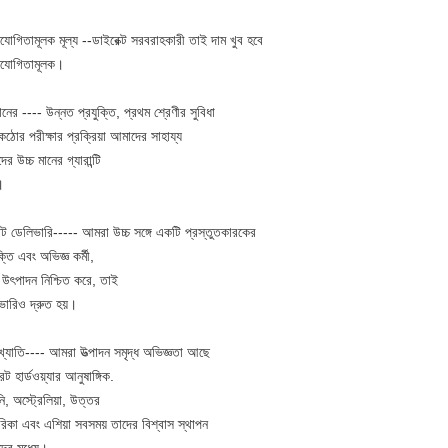
িযোগিতামূলক মূল্য --ডাইরেক্ট সরবরাহকারী তাই দাম খুব হবে
িযোগিতামূলক।
ানের ---- উন্নত প্রযুক্তি, প্রথম শ্রেণীর সুবিধা
ঠোর পরীক্ষার প্রক্রিয়া আমাদের সাহায্য
র উচ্চ মানের গ্যারান্টি
।
্পট ডেলিভারি----- আমরা উচ্চ সঙ্গে একটি প্রস্তুতকারকের
ক্তি এবং অভিজ্ঞ কর্মী,
ত উৎপাদন নিশ্চিত করে, তাই
ভারিও দ্রুত হয়।
খ্যাতি---- আমরা উত্পাদন সমৃদ্ধ অভিজ্ঞতা আছে
িট হার্ডওয়্যার আনুষাঙ্গিক.
ানি, অস্ট্রেলিয়া, উত্তর
িকা এবং এশিয়া সবসময় তাদের বিশ্বাস স্থাপন