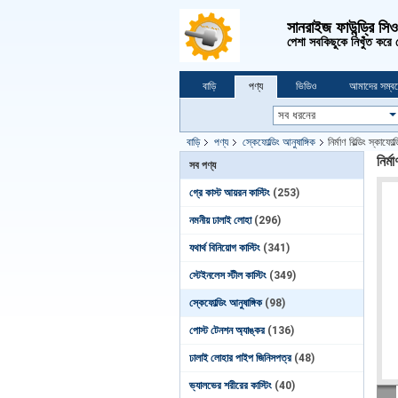
সানরাইজ ফাউন্ড্রি সি
পেশা সবকিছুকে নিখুঁত করে
বাড়ি
পণ্য
ভিডিও
আমাদের সম্বন
বাড়ি
পণ্য
স্কেফোল্ডিং আনুষাঙ্গিক
নির্মাণ বিল্ডিং স্কাফোল
নির্ম
সব পণ্য
গ্রে কাস্ট আয়রন কাস্টিং
(253)
নমনীয় ঢালাই লোহা
(296)
যথার্থ বিনিয়োগ কাস্টিং
(341)
স্টেইনলেস স্টীল কাস্টিং
(349)
স্কেফোল্ডিং আনুষাঙ্গিক
(98)
পোস্ট টেনশন অ্যাঙ্কর
(136)
ঢালাই লোহার পাইপ জিনিসপত্র
(48)
ভ্যালভের শরীরের কাস্টিং
(40)