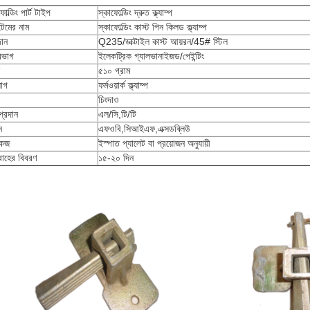
োল্ডিং পার্ট টাইপ
স্কাফোল্ডিং দ্রুত ক্ল্যাম্প
েমের নাম
স্কাফোল্ডিং কাস্ট পিন কিলড ক্ল্যাম্প
ান
Q235/ডাক্টাইল কাস্ট আয়রন/45# স্টিল
িভাগ
ইলেকট্রিক গ্যালভানাইজড/পেইন্টিং
৫১০ গ্রাম
়োগ
ফর্মওয়ার্ক ক্ল্যাম্প
চিংদাও
প্রদান
এল/সি,টি/টি
ন
এফওবি,সিআইএফ,এক্সডব্লিউ
কেজ
ইস্পাত প্যালেট বা প্রয়োজন অনুযায়ী
াহের বিবরণ
১৫-২০ দিন