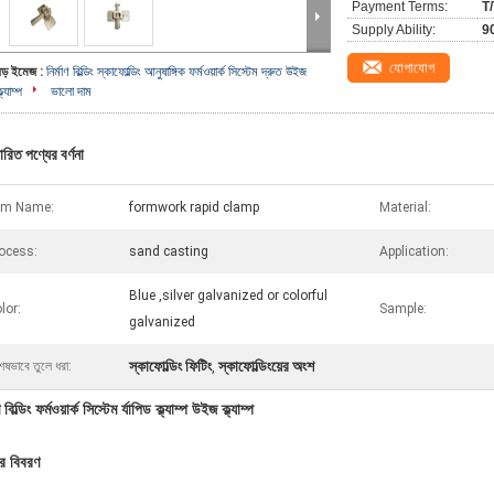
Payment Terms:
T/
Supply Ability:
9
যোগাযোগ
বড় ইমেজ :
নির্মাণ বিল্ডিং স্কাফোল্ডিং আনুষাঙ্গিক ফর্মওয়ার্ক সিস্টেম দ্রুত উইজ
্ল্যাম্প
ভালো দাম
ারিত পণ্যের বর্ণনা
em Name:
formwork rapid clamp
Material:
ocess:
sand casting
Application:
Blue ,silver galvanized or colorful
lor:
Sample:
galvanized
স্কাফোল্ডিং ফিটিং
স্কাফোল্ডিংয়ের অংশ
েষভাবে তুলে ধরা:
,
ণ বিল্ডিং ফর্মওয়ার্ক সিস্টেম র্যাপিড ক্ল্যাম্প উইজ ক্ল্যাম্প
ের বিবরণ