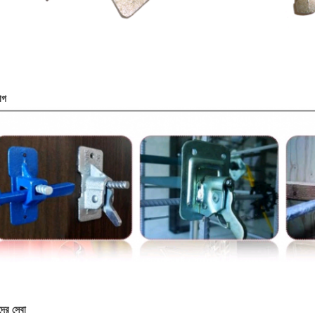
োগ
ের সেবা