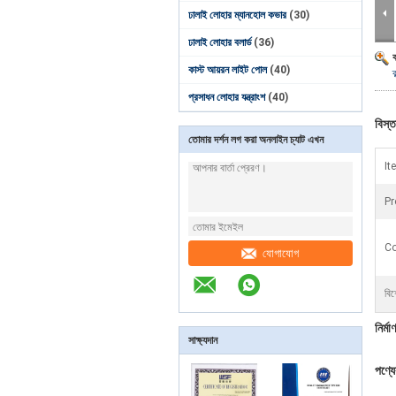
ঢালাই লোহার ম্যানহোল কভার
(30)
ঢালাই লোহার বলার্ড
(36)
কাস্ট আয়রন লাইট পোল
(40)
ক
প্রসাধন লোহার যন্ত্রাংশ
(40)
বিস্ত
তোমার দর্শন লগ করা অনলাইন চ্যাট এখন
It
Pr
Co
যোগাযোগ
বিশ
নির্মা
সাক্ষ্যদান
পণ্য