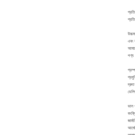
প্রত
প্রত
উচ্চম
এবং ক
আমাদে
পণ্য
প্রম
প্রযু
দ্রু
ডেলি
ভাল 
কংক্র
জার্ম
আমের