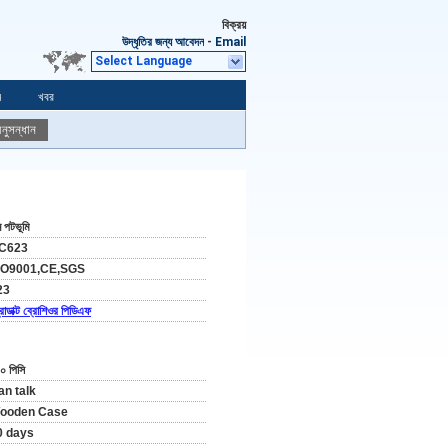
বিক্রয়
উদ্ধৃতির জন্য আবেদন
-
Email
Select Language
ন
খবর
নুসন্ধান
ন পটভূমি
C623
SO9001,CE,SGS
23
রোডাক্ট ব্রোশিওর পিডিএফ
০ পিসি
an talk
ooden Case
0 days