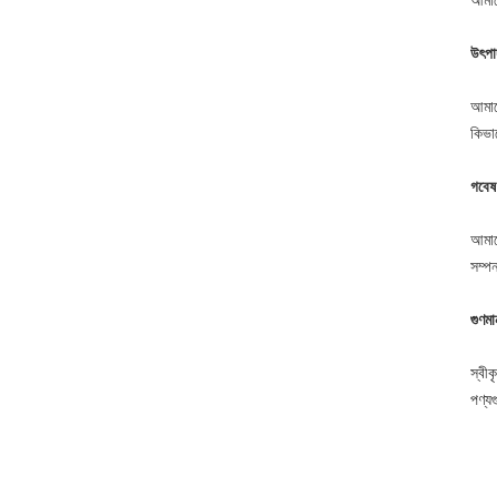
আমাদ
উৎপা
আমাদে
কিভা
গবেষ
আমাদ
সম্প
গুণমান
স্বীক
পণ্যগ