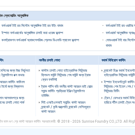
ক স্কেফোল্ডিং আনুষাঙ্গিক
ফর্মওয়ার্ক টাই রড সিস্টেম আনুষাঙ্গিক টাই রড উইং বাদাম
ফর্মওয়ার্ক টাই রড ওয়াটার 
ইস্পাত ফর্মওয়ার্কের আনুষাঙ্গিক ঢালাই করা ওয়েজ ক্ল্যাম্প
ফর্মওয়ার্ক আনুষাঙ্গিক অ্
কনস্ট্রাকশন ফর্মওয়ার্ক অ্যাকসেসরিজ প্রেসড বিএফডি প্যানেল ক্ল্যাম্প
মোডওয়ার্ক টাই বার সিস্
বাদাম
্টিং
নমনীয় ঢালাই লোহা
যথার্থ বিনিয়োগ কাস্টিং
 মেশিনের জন্য উচ্চ নির্ভুলতা
কাস্টম ঢালাই লোহা হাইড্রোলিক সিলিন্ডার
ব্র্যাকেট হিঞ্জ যথার্থ ইনভেস্ট
ং ট্রান্সমিশন বক্স কভার
ক্লিভস মাউন্ট সিলিন্ডার শেষ মাউন্ট জন্য ট্রাক
হাইড্রোলিক সিলিন্ডার মাউন্টিং
ক্রেন ফর্কলিফ্ট
আয়রন কাস্টিং কামিনস
ইস্পাত ইনভেস্টমেন্ট কাস্ট
 টার্বো জন্য নিষ্কাশন
ট্রাক পার্টস বডি নমনীয় কাস্ট আয়রন ডাই মোল্ড
সিলিন্ডার শেষ ইয়েগ শেষ /
স্যান্ড কাস্টিং প্রক্রিয়া ইঞ্জিন ট্রান্সমিশন
সিলিন্ডার ফিটিং
হাউজিং
বাগান আসবাবপত্র জন্য
ট্রেন / রেলওয়ে যথার্থ বিন
ানের ঢালাই লোহা পার্ক
সিই এআইএসআই স্যান্ডিং কাস্ট আয়রন
হারিয়ে স্টীল ঢালাই ট্রেন 
ব্র্যাকেট / কৃষি যন্ত্রপাতি ব্র্যাকেট মেশিনযুক্ত
কাস্ট আয়রন
চীন ভাল গুণ গ্রে কাস্ট আয়রন কাস্টিং সরবরাহকারী. © 2018 - 2026 Sunrise Foundry CO.,LTD. All R