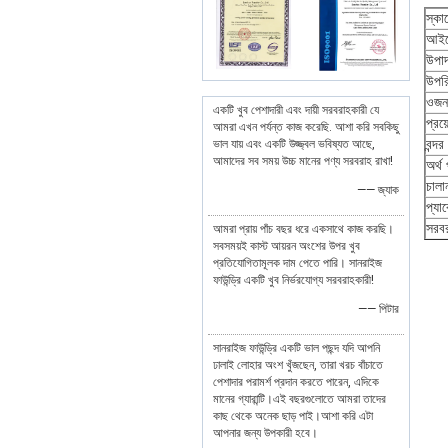
স্কাফ
আইট
উপাদ
উপর
ওজন
একটি খুব পেশাদারী এবং দায়ী সরবরাহকারী যে
প্রয
আমরা এখন পর্যন্ত কাজ করেছি. আশা করি সবকিছু
বন্দর
ভাল যায় এবং একটি উজ্জ্বল ভবিষ্যত আছে,
আমাদের সব সময় উচ্চ মানের পণ্য সরবরাহ রাখা!
অর্থ 
চালা
—— জ্যাক
প্যা
সরবর
আমরা প্রায় পাঁচ বছর ধরে একসাথে কাজ করছি।
সবসময়ই কাস্ট আয়রন অংশের উপর খুব
প্রতিযোগিতামূলক দাম পেতে পারি। সানরাইজ
ফাউন্ড্রি একটি খুব নির্ভরযোগ্য সরবরাহকারী!
—— পিটার
সানরাইজ ফাউন্ড্রি একটি ভাল পছন্দ যদি আপনি
ঢালাই লোহার অংশ খুঁজছেন, তারা খরচ বাঁচাতে
পেশাদার পরামর্শ প্রদান করতে পারেন, এদিকে
মানের গ্যারান্টি।এই বছরগুলোতে আমরা তাদের
কাছ থেকে অনেক ছাড় পাই।আশা করি এটা
আপনার জন্য উপকারী হবে।