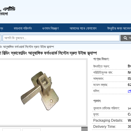
ও, এলটিডি
 তোলে!
্ধে
কারখানা পরিদর্শন
গুণমান নিয়ন্ত্রণ
আমাদের সাথে যোগাযোগ
উদ্ধৃতির জন্য আবেদ
অ
্ডিং আনুষাঙ্গিক ফর্মওয়ার্ক সিস্টেম দ্রুত উইজ ক্ল্যাম্প
াণ বিল্ডিং স্কাফোল্ডিং আনুষাঙ্গিক ফর্মওয়ার্ক সিস্টেম দ্রুত উইজ ক্ল্যাম্প
পণ্যের বিবরণ:
উৎপত্তি স্থল:
চী
পরিচিতিমুলক নাম:
N
সাক্ষ্যদান:
I
মডেল নম্বার:
6
দলিল:
প্
প্রদান:
ন্যূনতম চাহিদার পরিমাণ:
১০
মূল্য:
C
Packaging Details:
W
Delivery Time:
3