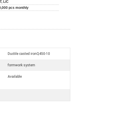
T, L/C
0,000 pcs monthly
Ductile casted ironQ450-10
formwork system
Available