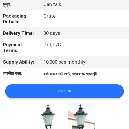
মূল্য:
Can talk
গুণমান
Packaging
Crate
Details:
নিয়ন্ত্রণ
Delivery Time:
30 days
আমাদের
Payment
T/T, L/C
Terms:
সাথে
Supply Ability:
10,000 pcs monthly
যোগাযোগ
লক্ষণীয় করা:
,
কাস্ট আয়রন লাইট পোস্ট
আলোকসজ্জা আলো খুঁটি
খবর
ভালো দাম
একটি
উদ্ধৃতি
অনুরোধ