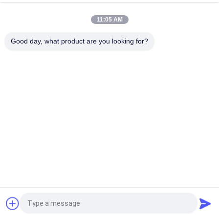
ভিনটেজ স্ট্রিট লাইট পোল কাস্ট আয়রন বহিরাগত বড় একক মাথা উচ্চ পোস্ট লাইট
11:05 AM
রেট্রো ডেকোরেশন কাস্ট আয়রন লাইট পোল ওয়াল লাইটিং অ্যান্টিক স্ট্রিট লাইট পোল
Good day, what product are you looking for?
সব
গ্রে কাস্ট আয়রন কাস্টিং
নমনীয় ঢালাই লোহা
যথার্থ বিনিয়োগ কাস্টিং
স্টেইনলেস স্টীল কাস্টিং
স্কেফোল্ডিং আনুষাঙ্গিক
পোস্ট টেনশন অ্যাঙ্কর
ঢালাই লোহার পাইপ 
ভ্যালভের শরীরের কাস্টিং
জিনিসপত্র
উদ্ধৃতির জন্য আবেদন