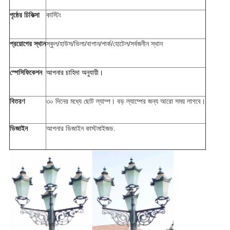
পৃষ্ঠের চিকিত্সা
কাস্টিং
প্রয়োগের স্থান
স্কুল/হাউস/ভিলা/বাগান/পার্ক/হোটেল/সর্বজনীন স্থান
স্পেসিফিকেশন
আপনার চাহিদা অনুযায়ী।
বিতরণ
৩০ দিনের মধ্যে ছোট ল্যাম্প। বড় ল্যাম্পের জন্য আরো সময় লাগবে।
ডিজাইন
আপনার ডিজাইন কাস্টমাইজড.