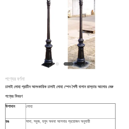
করুন
সাইট
ম্যাপ
গোপনীয়তা
নীতি
পণ্যের বর্ণনা
ঢালাই লোহা প্রাচীন আলংকারিক ঢালাই লোহা স্পেন শৈলী বাগান রাস্তার আলোর মেরু
পণ্যের বিবরণ
উপাদান
লোহা
রঙ
সাদা, সবুজ, হলুদ অথবা আপনার প্রয়োজন অনুযায়ী