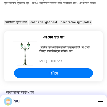
ব্যাপকভাবে ব্যবহৃত হয়। আরও বিস্তারিত জানার জন্য আমাদের সাথে যোগাযোগ করুন।
ভিক্টোরিয়ান ল্যাম্প পোস্ট
cast iron light post
decorative light poles
এর সেরা মূল্য পান
প্রাচীন আলংকারিক কাস্ট আয়রন লাইট পল স্পেন
স্টাইল গার্ডেন স্ট্রিট লাইটিং পল
MOQ：
100 pcs
চালিয়ে
কাস্ট আয়রন লাইট পোল
Paul
সিঙ্গল হেড কাস্ট আয়রন গার্ডেন ল্যাম্প পোস্ট অ্যান্টিক স্ট্রিট লাইট পোল অ্যান্টি জারা