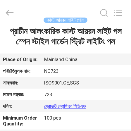
2026
Sunrise
Foundry
CO.,LTD.
All
কাস্ট আয়রন লাইট পোল
Rights
Reserved.
প্রাচীন আলংকারিক কাস্ট আয়রন লাইট পল
বাড়ি
স্পেন স্টাইল গার্ডেন স্ট্রিট লাইটিং পল
পণ্য
Place of Origin:
Mainland China
ভিডিও
পরিচিতিমুলক নাম:
NC723
সাক্ষ্যদান:
ISO9001,CE,SGS
আমাদের
মডেল নম্বার:
723
সম্বন্ধে
দলিল:
প্রোডাক্ট ব্রোশিওর পিডিএফ
কারখানা
Minimum Order
100 pcs
Quantity:
পরিদর্শন