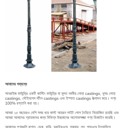
আমাদের সম্বন্ধে
সানরাইজ ফাউন্ড্রি একটি কাস্টিং ফাউন্ড্রি যা মূলত নমনীয় লোহা castings, ধূসর লোহা
castings, স্টেইনলেস স্টীল castings এবং ইস্পাত castings উত্পাদন করে। পণ্য
100% রপ্তানি করা হয়।
আমরা ২৫ বছরেরও বেশি সময় ধরে কাস্ট আয়রন লাইট পোল তৈরিতে নিয়োজিত রয়েছি এবং
আমরা আমাদের গ্রাহকদের জন্য বিভিন্ন উচ্চমানের আলোকসজ্জা পণ্য ডিজাইন করেছি।
আমাদের পণ্যগুলি বাগান, ডেক, বাড়ি, ড্রাইভওয়ে, স্কয়ার, লন, পাথওয়ে ইত্যাদিতে