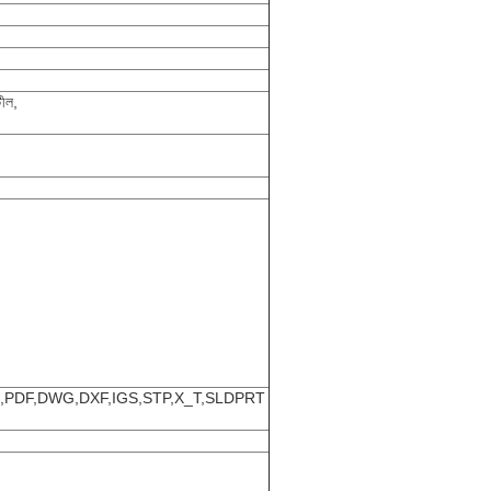
টীল,
যেমন JPG,PDF,DWG,DXF,IGS,STP,X_T,SLDPRT