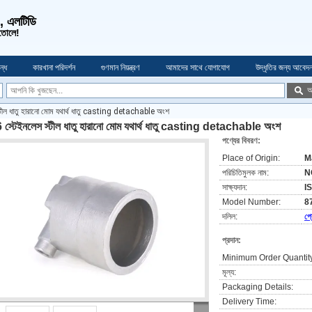
ও, এলটিডি
 তোলে!
্ধে
কারখানা পরিদর্শন
গুণমান নিয়ন্ত্রণ
আমাদের সাথে যোগাযোগ
উদ্ধৃতির জন্য আবেদ
অ
টীল ধাতু হারানো মোম যথার্থ ধাতু casting detachable অংশ
 স্টেইনলেস স্টীল ধাতু হারানো মোম যথার্থ ধাতু casting detachable অংশ
পণ্যের বিবরণ:
Place of Origin:
M
পরিচিতিমুলক নাম:
N
সাক্ষ্যদান:
I
Model Number:
8
দলিল:
প্
প্রদান:
Minimum Order Quantit
মূল্য:
Packaging Details:
Delivery Time: