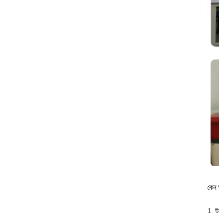
কেন 
1. উ