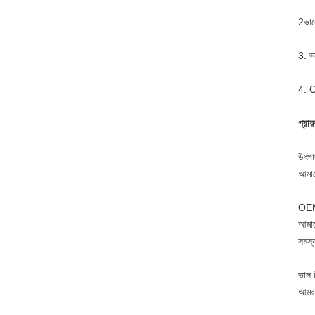
2ভালো
3. ভা
4. O
প্রায
উৎপা
আমাদ
OEM
আমাদ
সমস্
ভাল ব
আমরা