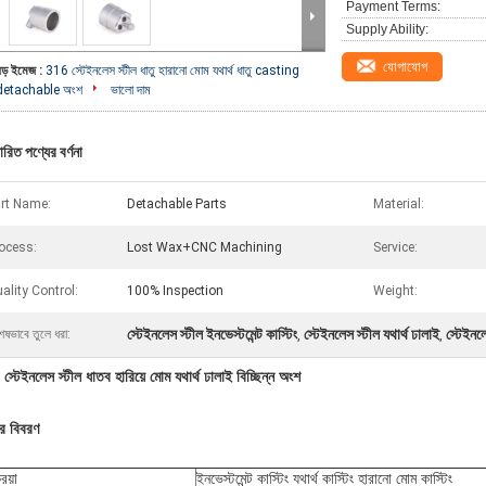
Payment Terms:
Supply Ability:
যোগাযোগ
বড় ইমেজ :
316 স্টেইনলেস স্টীল ধাতু হারানো মোম যথার্থ ধাতু casting
detachable অংশ
ভালো দাম
ারিত পণ্যের বর্ণনা
rt Name:
Detachable Parts
Material:
ocess:
Lost Wax+CNC Machining
Service:
ality Control:
100% Inspection
Weight:
স্টেইনলেস স্টীল ইনভেস্টমেন্ট কাস্টিং
স্টেইনলেস স্টীল যথার্থ ঢালাই
স্টেইনল
েষভাবে তুলে ধরা:
,
,
্টেইনলেস স্টীল ধাতব হারিয়ে মোম যথার্থ ঢালাই বিচ্ছিন্ন অংশ
ের বিবরণ
রিয়া
ইনভেস্টমেন্ট কাস্টিং যথার্থ কাস্টিং হারানো মোম কাস্টিং