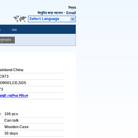
বিক্রয়
উদ্ধৃতির জন্য আবেদন
-
Email
Select Language
ন
খবর
নুসন্ধান
ainland China
C873
SO9001,CE,SGS
73
রোডাক্ট ব্রোশিওর পিডিএফ
y:
100 pcs
Can talk
Wooden Case
30 days