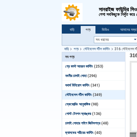
সানরাইজ ফাউন্ড্রি সি
পেশা সবকিছুকে নিখুঁত করে
বাড়ি
পণ্য
ভিডিও
আমাদের সম্বন
বাড়ি
পণ্য
স্টেইনলেস স্টীল কাস্টিং
316 স্টেইনলেস স্
316
সব পণ্য
গ্রে কাস্ট আয়রন কাস্টিং
(253)
নমনীয় ঢালাই লোহা
(296)
যথার্থ বিনিয়োগ কাস্টিং
(341)
স্টেইনলেস স্টীল কাস্টিং
(349)
স্কেফোল্ডিং আনুষাঙ্গিক
(98)
পোস্ট টেনশন অ্যাঙ্কর
(136)
ঢালাই লোহার পাইপ জিনিসপত্র
(48)
ভ্যালভের শরীরের কাস্টিং
(40)