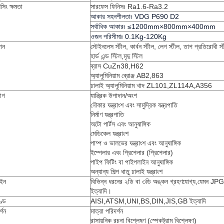
সিং ক্ষমতা
সারফেস ফিনিসঃ Ra1.6-Ra3.2
আকার সহনশীলতাঃ VDG P690 D2
সর্বাধিক আকারঃ ≤1200mm×800mm×400mm
ওজন পরিসীমাঃ 0.1Kg-120Kg
ান
স্টেইনলেস স্টীল, কার্বন স্টীল, লেগ স্টীল, তাপ প্রতিরোধী স্
হার্ড এন্ড স্টিল,মৃদু স্টিল
ব্রাস CuZn38,H62
অ্যালুমিনিয়াম ব্রোঞ্জ AB2,863
ঢালাই অ্যালুমিনিয়াম খাদ ZL101,ZL114A,A356
়োগ
যান্ত্রিক উপাদান/অংশ
নৌকার যন্ত্রাংশ এবং সামুদ্রিক যন্ত্রপাতি
নির্মাণ যন্ত্রপাতি
অটো পার্টস এবং আনুষাঙ্গিক
মেডিকেল যন্ত্রাংশ
পাম্প ও ভালভের যন্ত্রাংশ এবং আনুষাঙ্গিক
ইম্পেলার এবং প্রিপেলার (প্রিপেলার)
পাইপ ফিটিং বা পাইপলাইন আনুষাঙ্গিক
অন্যান্য শিল্প ধাতু ঢালাই যন্ত্রাংশ
াইন
বিভিন্ন ধরনের ২ডি বা ৩ডি অঙ্কন গ্রহণযোগ্য,
ইত্যাদি।
ণ্ড
AISI,ATSM,UNI,BS,DIN,JIS,GB ইত্যাদি
্শন
মাত্রা পরিদর্শন
রাসায়নিক রচনা বিশ্লেষণ (স্পেকট্রাম বিশ্লেষণ)