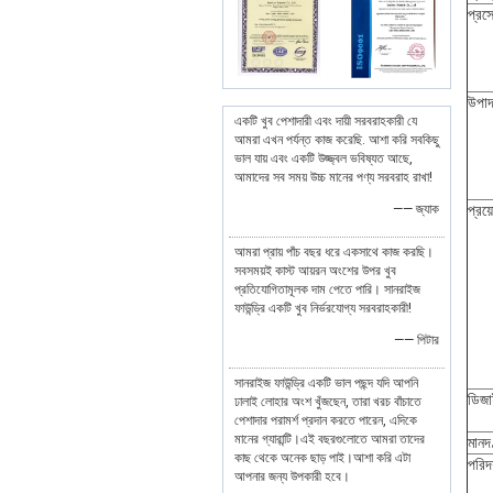
প্রসে
উপাদ
একটি খুব পেশাদারী এবং দায়ী সরবরাহকারী যে
আমরা এখন পর্যন্ত কাজ করেছি. আশা করি সবকিছু
ভাল যায় এবং একটি উজ্জ্বল ভবিষ্যত আছে,
আমাদের সব সময় উচ্চ মানের পণ্য সরবরাহ রাখা!
—— জ্যাক
প্রয
আমরা প্রায় পাঁচ বছর ধরে একসাথে কাজ করছি।
সবসময়ই কাস্ট আয়রন অংশের উপর খুব
প্রতিযোগিতামূলক দাম পেতে পারি। সানরাইজ
ফাউন্ড্রি একটি খুব নির্ভরযোগ্য সরবরাহকারী!
—— পিটার
সানরাইজ ফাউন্ড্রি একটি ভাল পছন্দ যদি আপনি
ডিজ
ঢালাই লোহার অংশ খুঁজছেন, তারা খরচ বাঁচাতে
পেশাদার পরামর্শ প্রদান করতে পারেন, এদিকে
মানের গ্যারান্টি।এই বছরগুলোতে আমরা তাদের
মানদ
কাছ থেকে অনেক ছাড় পাই।আশা করি এটা
পরিদর
আপনার জন্য উপকারী হবে।