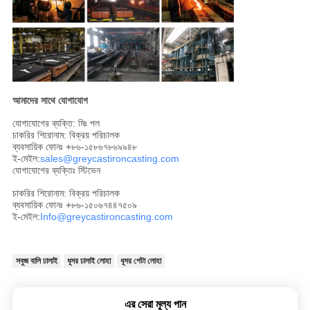
আমাদের সাথে যোগাযোগ
যোগাযোগের ব্যক্তি: মিঃ পল
চাকরির শিরোনাম: বিক্রয় পরিচালক
ব্যবসায়িক ফোনঃ +৮৬-১৫৮৬৭৮৬৯৯৪৮
ই-মেইল:
sales@greycastironcasting.com
যোগাযোগের ব্যক্তিঃ স্টিভেন
চাকরির শিরোনাম: বিক্রয় পরিচালক
ব্যবসায়িক ফোনঃ +৮৬-১৫০৬৭৪৪৭৫০৯
ই-মেইল:
Info@greycastironcasting.com
সবুজ বালি ঢালাই
ধূসর ঢালাই লোহা
ধূসর পেটা লোহা
এর সেরা মূল্য পান