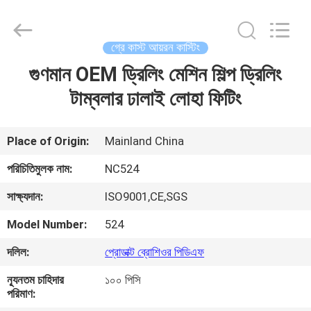
2026
Sunrise
Foundry
CO.,LTD.
All
গ্রে কাস্ট আয়রন কাস্টিং
Rights
Reserved.
গুণমান OEM ড্রিলিং মেশিন শিল্প ড্রিলিং
বাড়ি
টাম্বলার ঢালাই লোহা ফিটিং
পণ্য
Place of Origin:
Mainland China
ভিডিও
পরিচিতিমুলক নাম:
NC524
সাক্ষ্যদান:
ISO9001,CE,SGS
আমাদের
Model Number:
524
সম্বন্ধে
দলিল:
প্রোডাক্ট ব্রোশিওর পিডিএফ
কারখানা
ন্যূনতম চাহিদার
১০০ পিসি
পরিমাণ:
পরিদর্শন