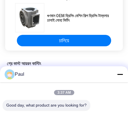
গুণমান OEM ড্রিলিং মেশিন শিল্প ড্রিলিং টাম্বলার
ঢালাই লোহা ফিটিং
চালিয়ে
গ্রে কাস্ট আয়রন কাস্টিং
Paul
EN-GJL-300 ধূসর লোহা স্যান্ড কাস্টিং মোটর এন্ড কভার
শিল্প যন্ত্রপাতিগুলির জন্য ধূসর লোহার বালি ঢালাইয়ের অংশ
3:37 AM
ট্রাক ট্রেলার সাসপেনশন চ্যাসিস পার্টস লিফ ফ্রন্ট রিয়ার স্প্রিং হ্যাঙ্গার
Good day, what product are you looking for?
সব