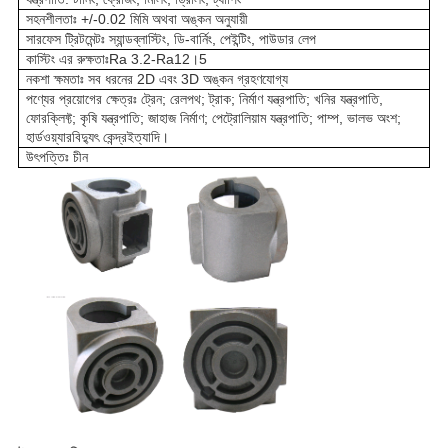
সহনশীলতাঃ +/-0.02 মিমি অথবা অঙ্কন অনুযায়ী
সারফেস ট্রিটমেন্টঃ স্যান্ডব্লাস্টিং, ডি-বার্নিং, পেইন্টিং, পাউডার লেপ
কাস্টিং এর রুক্ষতাঃRa 3.2-Ra12।5
নকশা ক্ষমতাঃ সব ধরনের 2D এবং 3D অঙ্কন গ্রহণযোগ্য
পণ্যের প্রয়োগের ক্ষেত্রঃ ট্রেন; রেলপথ; ট্রাক; নির্মাণ যন্ত্রপাতি; খনির যন্ত্রপাতি,
ফোরক্লিফ্ট; কৃষি যন্ত্রপাতি; জাহাজ নির্মাণ; পেট্রোলিয়াম যন্ত্রপাতি; পাম্প, ভালভ অংশ;
হার্ডওয়্যারবিদ্যুৎ কেন্দ্রইত্যাদি।
উৎপত্তিঃ চীন