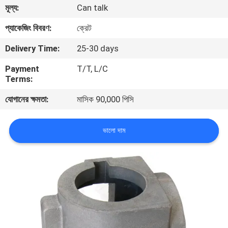
মূল্য:
Can talk
গুণমান
প্যাকেজিং বিবরণ:
ক্রেট
নিয়ন্ত্রণ
Delivery Time:
25-30 days
Payment
T/T, L/C
আমাদের
Terms:
সাথে
যোগানের ক্ষমতা:
মাসিক 90,000 পিসি
যোগাযোগ
ভালো দাম
খবর
একটি
উদ্ধৃতি
অনুরোধ