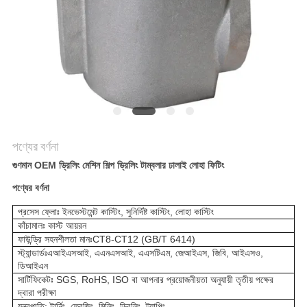
করুন
সাইট
ম্যাপ
গোপনীয়তা
নীতি
পণ্যের বর্ণনা
গুণমান OEM ড্রিলিং মেশিন শিল্প ড্রিলিং টাম্বলার ঢালাই লোহা ফিটিং
পণ্যের বর্ণনা
প্রসেস ফ্লোঃ ইনভেস্টমেন্ট কাস্টিং, সুনির্দিষ্ট কাস্টিং, লোহা কাস্টিং
কাঁচামালঃ কাস্ট আয়রন
ফাউন্ড্রি সহনশীলতা মানঃCT8-CT12 (GB/T 6414)
স্ট্যান্ডার্ডঃএআইএসআই, এএনএসআই, এএসটিএম, জেআইএস, জিবি, আইএসও,
ডিআইএন
সার্টিফিকেটঃ SGS, RoHS, ISO বা আপনার প্রয়োজনীয়তা অনুযায়ী তৃতীয় পক্ষের
দ্বারা পরীক্ষা
যন্ত্রপাতি: টার্নিং, ফ্রেজিং, মিলিং, ড্রিলিং, ট্যাপিং