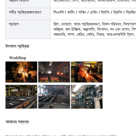
অঙ্কন বিন্যাস
আইজিইএস, স্টেপ, অটোক্যাড, সলিডওয়ার্কস, এসটিএল, পিটি
গভীর প্রক্রিয়াজাতকরণ
সিএনসি / কাটিং / পাঞ্চিং / চেকিং / ট্যাপিং / ড্রিলিং / ফ্রিজিং
প্রয়োগ
শিল্প, ভোক্তা, খাদ্য প্রক্রিয়াকরণ, বিমান পরিবহন, সিল/গ্যা
যান্ত্রিক, জল চিকিত্সা, যন্ত্রপাতি, বিনোদন, লন এবং বাগান, শ
নজরদারি, পাম্প, মেরিন, মোটর, গিয়ার, আরএফআইডি ট্যাগ, ই
উৎপাদন প্রক্রিয়া
আমাদের সম্বন্ধে