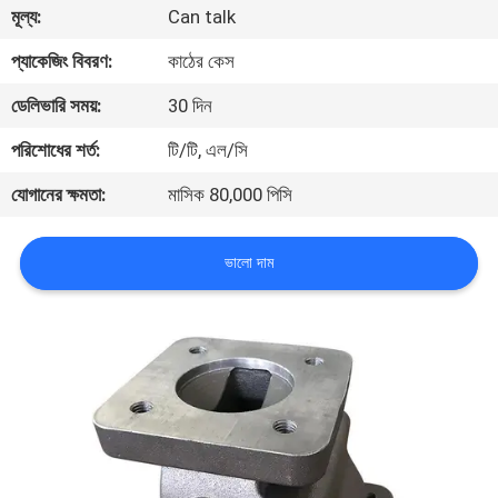
মূল্য:
Can talk
গুণমান
প্যাকেজিং বিবরণ:
কাঠের কেস
নিয়ন্ত্রণ
ডেলিভারি সময়:
30 দিন
পরিশোধের শর্ত:
টি/টি, এল/সি
আমাদের
যোগানের ক্ষমতা:
মাসিক 80,000 পিসি
সাথে
যোগাযোগ
ভালো দাম
খবর
একটি
উদ্ধৃতি
অনুরোধ