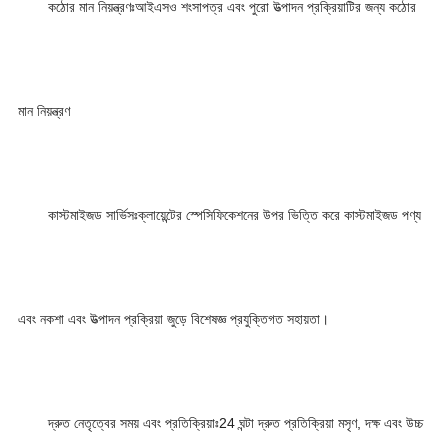
কঠোর মান নিয়ন্ত্রণঃআইএসও শংসাপত্র এবং পুরো উত্পাদন প্রক্রিয়াটির জন্য কঠোর
মান নিয়ন্ত্রণ
কাস্টমাইজড সার্ভিসঃক্লায়েন্টের স্পেসিফিকেশনের উপর ভিত্তি করে কাস্টমাইজড পণ্য
এবং নকশা এবং উত্পাদন প্রক্রিয়া জুড়ে বিশেষজ্ঞ প্রযুক্তিগত সহায়তা।
দ্রুত নেতৃত্বের সময় এবং প্রতিক্রিয়াঃ24 ঘন্টা দ্রুত প্রতিক্রিয়া মসৃণ, দক্ষ এবং উচ্চ