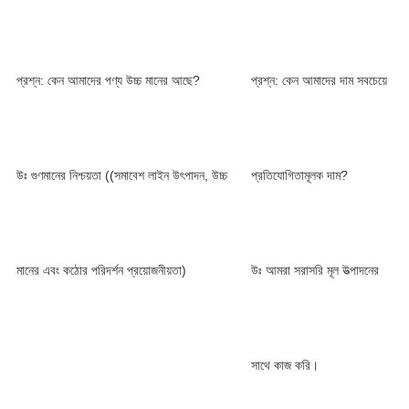
প্রশ্ন: কেন আমাদের পণ্য উচ্চ মানের আছে?
প্রশ্ন: কেন আমাদের দাম সবচেয়ে
উঃ গুণমানের নিশ্চয়তা ((সমাবেশ লাইন উৎপাদন, উচ্চ
প্রতিযোগিতামূলক দাম?
মানের এবং কঠোর পরিদর্শন প্রয়োজনীয়তা)
উঃ আমরা সরাসরি মূল উত্পাদনের
সাথে কাজ করি।