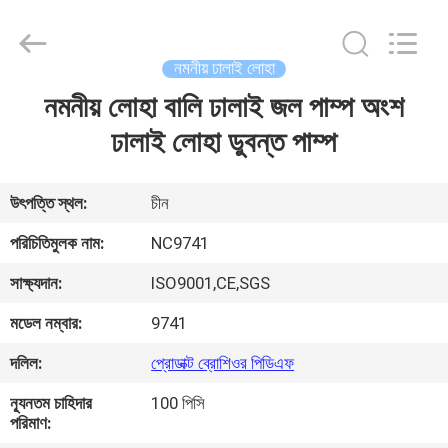
2026
Sunrise
Foundry
CO.,LTD.
All
নমনীয় ঢালাই লোহা
Rights
Reserved.
নমনীয় লোহা বালি ঢালাই জল পাম্প অংশ
বাড়ি
ঢালাই লোহা ডুবন্ত পাম্প
পণ্য
উৎপত্তি স্থল:
চীন
ভিডিও
পরিচিতিমুলক নাম:
NC9741
সাক্ষ্যদান:
ISO9001,CE,SGS
আমাদের
মডেল নম্বার:
9741
সম্বন্ধে
দলিল:
প্রোডাক্ট ব্রোশিওর পিডিএফ
কারখানা
ন্যূনতম চাহিদার
100 পিসি
পরিমাণ:
পরিদর্শন