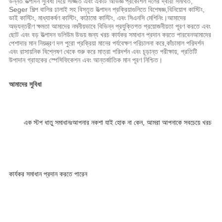
উন্নত উত্পাদন সুবিধা দিয়ে সজ্জিত এবং একটি অভিজ্ঞ প্রকৌশল দলের দ্বারা সমর্থিত,
Seger শিল্প বালির ঢালাই সহ বিস্তৃত উত্পাদন প্রক্রিয়াগুলিতে বিশেষজ্ঞ,বিনিয়োগ কাস্টিং,
ডাই কাস্টিং, মাধ্যাকর্ষণ কাস্টিং, কাঠামো কাস্টিং, এবং সিএনসি মেশিনিং।আমাদের
অভ্যন্তরীণ ক্ষমতা আমাদের নমনীয়ভাবে বিভিন্ন প্রযুক্তিগত প্রয়োজনীয়তা পূরণ করতে এবং
ছোট এবং বড় উত্পাদন ভলিউম উভয় জন্য খরচ কার্যকর সমাধান প্রদান করতে পারবেনআমাদের
পেশাদার মান নিয়ন্ত্রণ দল পুরো প্রক্রিয়া মানের পর্যবেক্ষণ পরিচালনা করে,কাঁচামাল পরিদর্শন
এবং রাসায়নিক বিশ্লেষণ থেকে শুরু করে মাত্রা পরিদর্শন এবং চূড়ান্ত পরীক্ষায়, প্রতিটি
উপাদান গ্রাহকের স্পেসিফিকেশন এবং আন্তর্জাতিক মান পূরণ নিশ্চিত।
আমাদের সুবিধা
এক স্টপ ধাতু সমাধানঃআপনার নকশা যাই হোক না কেন, আমরা আপনাকে সবচেয়ে খরচ
কার্যকর সমাধান প্রদান করতে পারেন