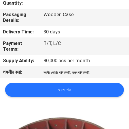
Quantity:
গুণমান
Packaging
Wooden Case
Details:
নিয়ন্ত্রণ
Delivery Time:
30 days
আমাদের
Payment
T/T, L/C
Terms:
সাথে
Supply Ability:
80,000 pcs per month
যোগাযোগ
লক্ষণীয় করা:
,
নমনীয় লোহার বালি ঢালাই
রজন বালি ঢালাই
খবর
ভালো দাম
একটি
উদ্ধৃতি
অনুরোধ