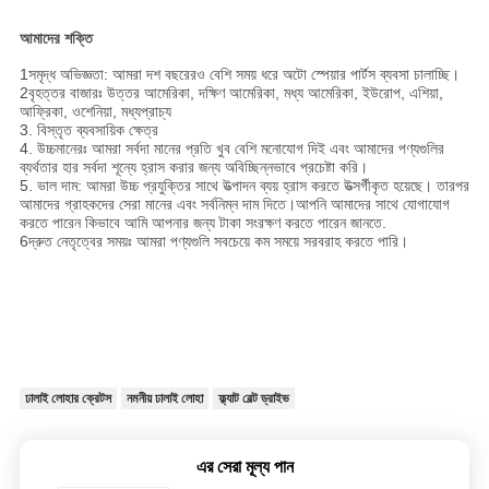
আমাদের শক্তি
1সমৃদ্ধ অভিজ্ঞতা: আমরা দশ বছরেরও বেশি সময় ধরে অটো স্পেয়ার পার্টস ব্যবসা চালাচ্ছি।
2বৃহত্তর বাজারঃ উত্তর আমেরিকা, দক্ষিণ আমেরিকা, মধ্য আমেরিকা, ইউরোপ, এশিয়া,
আফ্রিকা, ওশেনিয়া, মধ্যপ্রাচ্য
3. বিস্তৃত ব্যবসায়িক ক্ষেত্র
4. উচ্চমানেরঃ আমরা সর্বদা মানের প্রতি খুব বেশি মনোযোগ দিই এবং আমাদের পণ্যগুলির
ব্যর্থতার হার সর্বদা শূন্যে হ্রাস করার জন্য অবিচ্ছিন্নভাবে প্রচেষ্টা করি।
5. ভাল দাম: আমরা উচ্চ প্রযুক্তির সাথে উত্পাদন ব্যয় হ্রাস করতে উত্সর্গীকৃত হয়েছে। তারপর
আমাদের গ্রাহকদের সেরা মানের এবং সর্বনিম্ন দাম দিতে।আপনি আমাদের সাথে যোগাযোগ
করতে পারেন কিভাবে আমি আপনার জন্য টাকা সংরক্ষণ করতে পারেন জানতে.
6দ্রুত নেতৃত্বের সময়ঃ আমরা পণ্যগুলি সবচেয়ে কম সময়ে সরবরাহ করতে পারি।
ঢালাই লোহার ক্রেটস
নমনীয় ঢালাই লোহা
ফ্ল্যাট বেল্ট ড্রাইভ
এর সেরা মূল্য পান