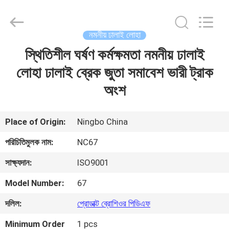
2026
Sunrise
Foundry
CO.,LTD.
All
নমনীয় ঢালাই লোহা
Rights
Reserved.
স্থিতিশীল ঘর্ষণ কর্মক্ষমতা নমনীয় ঢালাই
বাড়ি
লোহা ঢালাই ব্রেক জুতা সমাবেশ ভারী ট্রাক
পণ্য
অংশ
ভিডিও
Place of Origin:
Ningbo China
পরিচিতিমুলক নাম:
NC67
আমাদের
সাক্ষ্যদান:
ISO9001
সম্বন্ধে
Model Number:
67
কারখানা
দলিল:
প্রোডাক্ট ব্রোশিওর পিডিএফ
পরিদর্শন
Minimum Order
1 pcs