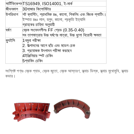
সার্টিফিকেশন
TS16949, ISO14001, ই-মার্ক
জীবনকাল
30হাজার কিলোমিটার
উপরিভাগ
শট ব্লাস্টিং, প্রাথমিক রঙ, কালো, পিকলিং এবং জিংক প্লাটিং।
ইস্পাত রঙঃ লাল, হলুদ, কালো, প্রকৃতি ইত্যাদি
গ্রাহকের চাহিদা অনুযায়ী
ঘর্ষণ
ব্রেক সংবেদনশীলঃ FF গ্রেড (0.35-0.40)
সব তাপমাত্রায় উচ্চ ঘর্ষণের মাত্রা, উচ্চ ধুলো বিরোধী ক্ষমতা
ক্যুইসি
1নমুনা পরীক্ষা
2. উত্পাদনের আগে ছাঁচ এবং মডেল চেক
3. প্রযোজক উৎপাদন পরীক্ষা করছেন
4ইঞ্জিনিয়ার স্পট চেকিং
5প্যাকিং চেকিং
সংশ্লিষ্ট পণ্যঃ ব্রেক প্যাড, ব্রেক জুতো, ব্রেক আস্তরণ, ক্ল্যাচ ডিস্ক, ক্ল্যাচ মুখোমুখি, ক্ল্যাচ
কভার।