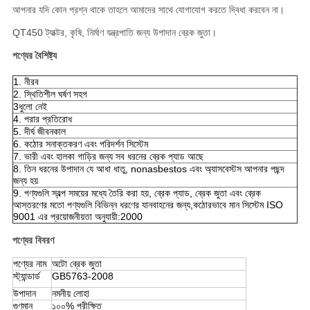
আপনার যদি কোন প্রশ্ন থাকে তাহলে আমাদের সাথে যোগাযোগ করতে দ্বিধা করবেন না।
QT450 ট্যাক্টর, কৃষি, নির্মাণ যন্ত্রপাতি জন্য উপাদান ব্রেক জুতা।
পণ্যের বৈশিষ্ট্য
1. নীরব
2. স্থিতিশীল ঘর্ষণ সহগ
3ধুলো নেই
4. পরার প্রতিরোধ
5. দীর্ঘ জীবনকাল
6. কঠোর সনাক্তকরণ এবং পরিদর্শন সিস্টেম
7. ভারী এবং হালকা গাড়ির জন্য সব ধরনের ব্রেক প্যাড আছে
8. তিন ধরনের উপাদান যে আধা ধাতু, nonasbestos এবং অ্যাসবেস্টস আপনার পছন্দ
জন্য হয়
9. পণ্যগুলি স্বল্প সময়ের মধ্যে তৈরি করা হয়, ব্রেক প্যাড, ব্রেক জুতা এবং ব্রেক
আস্তরণের মতো পণ্যগুলি বিভিন্ন ধরণের যানবাহনের জন্য,কঠোরভাবে মান সিস্টেম ISO
9001 এর প্রয়োজনীয়তা অনুযায়ী:2000
পণ্যের বিবরণ
পণ্যের নাম
অটো ব্রেক জুতা
স্ট্যান্ডার্ড
GB5763-2008
উপাদান
নমনীয় লোহা
গুণমান
১০০% পরীক্ষিত