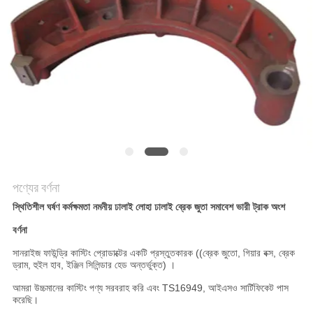
করুন
সাইট
ম্যাপ
গোপনীয়তা
নীতি
পণ্যের বর্ণনা
স্থিতিশীল ঘর্ষণ কর্মক্ষমতা নমনীয় ঢালাই লোহা ঢালাই ব্রেক জুতা সমাবেশ ভারী ট্রাক অংশ
বর্ণনা
সানরাইজ ফাউন্ড্রি কাস্টিং প্রোডাক্টের একটি প্রস্তুতকারক ((ব্রেক জুতো, গিয়ার বক্স, ব্রেক
ড্রাম, হুইল হাব, ইঞ্জিন সিলিন্ডার হেড অন্তর্ভুক্ত) ।
আমরা উচ্চমানের কাস্টিং পণ্য সরবরাহ করি এবং TS16949, আইএসও সার্টিফিকেট পাস
করেছি।