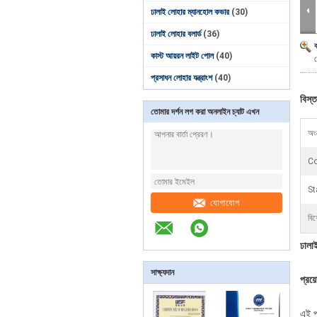
ঢালাই লোহার ম্যানহোল কভার
(30)
ঢালাই লোহার বলার্ড
(36)
কাস্ট আয়রন লাইট পোল
(40)
ম
প্রসাধন লোহার যন্ত্রাংশ
(40)
বিস্ত
তোমার দর্শন লগ করা অনলাইন চ্যাট এখন
অং
Co
St
যোগাযোগ
বিশ
ঢালা
সাক্ষ্যদান
প্রয়
এই পণ