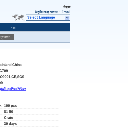
বিক্রয়
উদ্ধৃতির জন্য আবেদন
-
Email
Select Language
ন
খবর
নুসন্ধান
ainland China
C709
SO9001,CE,SGS
09
রোডাক্ট ব্রোশিওর পিডিএফ
y:
100 pcs
$1-50
Crate
30 days