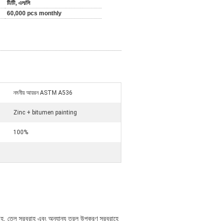
টি/টি, এল/সি
60,000 pcs monthly
নমনীয় আয়রন ASTM A536
Zinc + bitumen painting
100%
ল সরবরাহ, তেল সরবরাহ এবং অন্যান্য তরল উপকরণ সরবরাহে