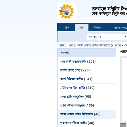
সানরাইজ ফাউন্ড্রি সি
পেশা সবকিছুকে নিখুঁত করে
বাড়ি
পণ্য
ভিডিও
আমাদের সম্বন
বাড়ি
পণ্য
ঢালাই লোহার পাইপ জিনিসপত্র
এমজে × এমজে
এমজে
সব পণ্য
গ্রে কাস্ট আয়রন কাস্টিং
(253)
নমনীয় ঢালাই লোহা
(296)
যথার্থ বিনিয়োগ কাস্টিং
(341)
স্টেইনলেস স্টীল কাস্টিং
(349)
স্কেফোল্ডিং আনুষাঙ্গিক
(98)
পোস্ট টেনশন অ্যাঙ্কর
(136)
ঢালাই লোহার পাইপ জিনিসপত্র
(48)
ভ্যালভের শরীরের কাস্টিং
(40)