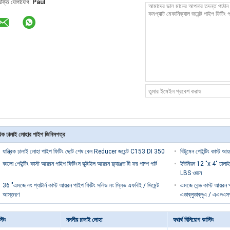
্যক্তি যোগাযোগ:
Paul
িক ঢালাই লোহার পাইপ জিনিসপত্র
যান্ত্রিক ঢালাই লোহা পাইপ ফিটিং ছোট শেষ বেল Reducer জয়েন্ট C153 DI 350
বিটুমেন পেইন্টিং কাস্ট আ
কালো পেইন্টিং কাস্ট আয়রন পাইপ ফিটিংস ডুক্টাইল আয়রন ফ্ল্যাঞ্জড টী ফর পাম্প পার্ট
ইউনিয়ন 12 "x 4" ঢালাই 
LBS ওজন
36 "এমজে লং প্যাটার্ন কাস্ট আয়রন পাইপ ফিটিং সলিড লং স্লিভ এফবিই / সিমেন্ট
এমজে বেন্ড কাস্ট আয়র
আস্তরণ
এডাব্লুডাব্লুএ / এএন
্টিং
নমনীয় ঢালাই লোহা
যথার্থ বিনিয়োগ কাস্টিং