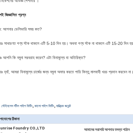
নিকেশনের অভিজ্ঞ পেশাদার ।
়শই জিজ্ঞাসিত প্রশ্ন
্ন: আপনার ডেলিভারি সময় কত?
রঃ সাধারণত পণ্য স্টক থাকলে এটি 5-10 দিন হয়। অথবা পণ্য স্টক না থাকলে এটি 15-20 দিন হয়,
্নঃ আপনি কি নমুনা সরবরাহ করেন? এটা বিনামূল্যে বা অতিরিক্ত?
ঃ হ্যাঁ, আমরা বিনামূল্যে চার্জের জন্য নমুনা অফার করতে পারি কিন্তু মালবাহী খরচ প্রদান করবেন না
,
,
:
স্টেইনলেস স্টীল পাইপ ফিটিং
কালো পাইপ ফিটিং
যান্ত্রিক জয়েন্ট
গাযোগের ঠিকানা
unrise Foundry CO.,LTD
আমাদের সরাসরি আপনার তদন্ত পাঠান