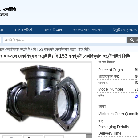
ও, এলটিডি
 তোলে!
্ধে
কারখানা পরিদর্শন
গুণমান নিয়ন্ত্রণ
আমাদের সাথে যোগাযোগ
উদ্ধৃতির জন্য আবেদ
অ
 মেকানিক্যাল জয়েন্ট টি / সি 153 কমপ্যাক্ট মেকানিক্যাল জয়েন্ট পাইপ ফিটিং
 × এমজে মেকানিক্যাল জয়েন্ট টি / সি 153 কমপ্যাক্ট মেকানিক্যাল জয়েন্ট পাইপ ফিটিং
পণ্যের বিবরণ:
Place of Origin:
M
পরিচিতিমুলক নাম:
N
সাক্ষ্যদান:
I
Model Number:
7
দলিল:
প্
প্রদান:
Minimum Order Quantit
মূল্য:
Packaging Details:
Delivery Time: