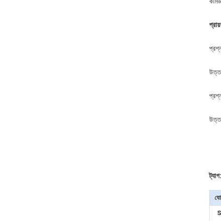
কমিউ
প্রায
প্রশ
উত্ত
প্রশ
উত্তর
ট্যাগ
যো
S