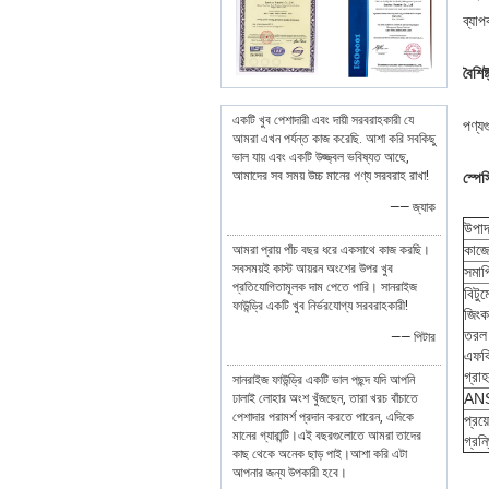
ব্যা
বৈশিষ্
একটি খুব পেশাদারী এবং দায়ী সরবরাহকারী যে
পণ্যগ
আমরা এখন পর্যন্ত কাজ করেছি. আশা করি সবকিছু
ভাল যায় এবং একটি উজ্জ্বল ভবিষ্যত আছে,
আমাদের সব সময় উচ্চ মানের পণ্য সরবরাহ রাখা!
স্পে
—— জ্যাক
উপা
কাজে
আমরা প্রায় পাঁচ বছর ধরে একসাথে কাজ করছি।
সবসময়ই কাস্ট আয়রন অংশের উপর খুব
সমাপ
প্রতিযোগিতামূলক দাম পেতে পারি। সানরাইজ
বিটুম
ফাউন্ড্রি একটি খুব নির্ভরযোগ্য সরবরাহকারী!
জিংক 
তরল 
—— পিটার
এফবি
গ্রাহ
সানরাইজ ফাউন্ড্রি একটি ভাল পছন্দ যদি আপনি
ANS
ঢালাই লোহার অংশ খুঁজছেন, তারা খরচ বাঁচাতে
পেশাদার পরামর্শ প্রদান করতে পারেন, এদিকে
প্রয়
মানের গ্যারান্টি।এই বছরগুলোতে আমরা তাদের
গ্রন
কাছ থেকে অনেক ছাড় পাই।আশা করি এটা
আপনার জন্য উপকারী হবে।