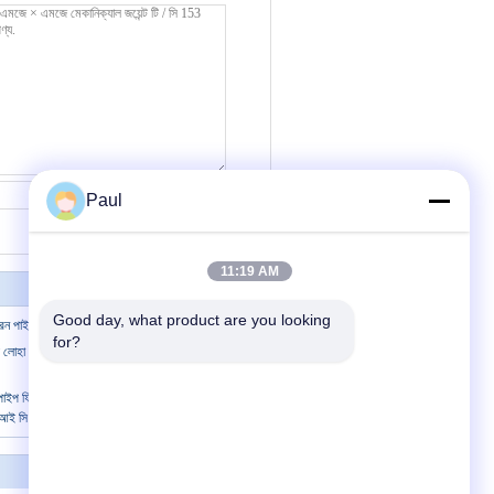
যোগাযোগ
Paul
11:19 AM
Good day, what product are you looking 
য়রন পাইপ ফিটিংস শর্ট বডি সলিড প্লাগ এমজে সলিড ক্যাপ
for?
লোহা পাইপ ফিটিং যান্ত্রিক জয়েন্ট ফিটিং MJ Cap 51
ন পাইপ ফিটিং নমনীয় আয়রন এএসটিএম এ 536
এসআই সি 153
আমাদের সাথে যোগাযোগ