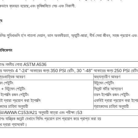
পকভাবে ব্যবহৃত হয়েছে,এবং কৃষিজমিতে সেচ এবং নিকাশী.
ট্য
ুলির সুবিধাগুলি হ'ল পাতলা দেয়াল, ভাল অনমনীয়তা, অ্যান্টি-জারা, দীর্ঘ সেবা জীবন, সহজ প্রয়োগ এবং যু
সিফিকেশন
দানঃ নমনীয় লোহা ASTM A536
র অবস্থাঃ 4 "-24" আকারের জন্য 350 PSI রেটিং, 30 "-48" আকারের জন্য 250 PSI রেটিং
্তিঃবাহ্যিক আবরণ
অভ্যন্তরীণ আবরণ
েন পেইন্টিং
বিটুমেন পেইন্টিং
+ বিটুমেন পেইন্টিং
সিমেন্ট মর্টার আস্তরণ
ইপোক্সি রজন পেইন্টিং
তরল ইপোক্সি রজন পেইন্টিং
ই দ্বারা প্রয়োগ করা ইপোক্সি
এফবিই দ্বারা প্রয়োগ করা ইপোক
কদের চাহিদা অনুযায়ী
গ্রাহকদের চাহিদা অনুযায়ী
I/AWWA C153/A21 অনুযায়ী মাত্রা এবং পরীক্ষা।53
োগঃ যান্ত্রিক জয়েন্ট যেখানে সিলিং প্রয়োগ চাপ প্রয়োগ করে প্রাপ্ত করা হয়
্থি দ্বারা গ্যাসকেট।