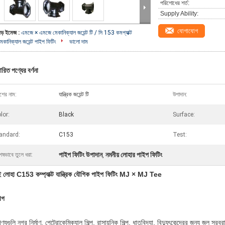
পরিশোধের শর্ত:
Supply Ability:
যোগাযোগ
বড় ইমেজ :
এমজে × এমজে মেকানিক্যাল জয়েন্ট টি / সি 153 কমপ্যাক্ট
েকানিক্যাল জয়েন্ট পাইপ ফিটিং
ভালো দাম
ারিত পণ্যের বর্ণনা
শের নাম:
যান্ত্রিক জয়েন্ট টি
উপাদান:
lor:
Black
Surface:
andard:
C153
Test:
পাইপ ফিটিং উপাদান
নমনীয় লোহার পাইপ ফিটিং
েষভাবে তুলে ধরা:
,
ই লোহা C153 কম্প্যাক্ট যান্ত্রিক যৌগিক পাইপ ফিটিং MJ × MJ Tee
োগ
্যগুলি নগর নির্মাণ, পেট্রোকেমিক্যাল শিল্প, রাসায়নিক শিল্প, ধাতুবিদ্যা, বিদ্যুৎকেন্দ্রের জন্য জ