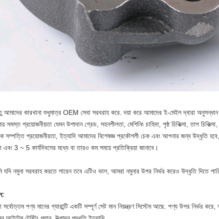
তু আমাদের কারখানা শুধুমাত্র OEM সেবা সরবরাহ করে. দয়া করে আমাদের ই-মেইল দ্বারা অনুসন্ধা
 সমস্ত প্রয়োজনীয়তা যেমন উপাদান গ্রেড, সহনশীলতা, মেশিনিং চাহিদা, পৃষ্ঠ চিকিত্সা, তাপ চিকিত্সা,
ত্রিক সম্পত্তি প্রয়োজনীয়তা, ইত্যাদি আমাদের বিশেষজ্ঞ প্রকৌশলী চেক এবং আপনার জন্য উদ্ধৃতি হবে
গ এবং 3 ~ 5 কার্যদিবসের মধ্যে বা তারও কম সময়ে প্রতিক্রিয়া জানাবে।
 যদি নমুনা সরবরাহ করতে পারেন তবে এটিও ভাল, আমরা নমুনার উপর নির্ভর করেও উদ্ধৃতি দিতে পা
ন:
সর্বোত্তম পণ্য মানের গ্যারান্টি একটি সম্পূর্ণ সেট মান নিয়ন্ত্রণ সিস্টেম আছে. পণ্য উপর নির্ভর কর
্ন আইটেম টেস্টিং প্ল্যান, উত্পাদন পদ্ধতি ইত্যাদি