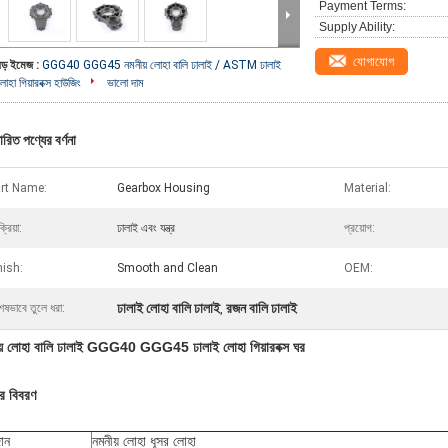
Payment Terms:
Supply Ability:
যোগাযোগ
বড় ইমেজ :
GGG40 GGG45 নমনীয় লোহা বালি ঢালাই / ASTM ঢালাই
োহা গিয়ারবক্স হাউজিং
ভালো দাম
ারিত পণ্যের বর্ণনা
rt Name:
Gearbox Housing
Material:
্রিয়া:
ঢালাই এবং যন্ত্র
প্রয়োগ:
nish:
Smooth and Clean
OEM:
ঢালাই লোহা বালি ঢালাই
রজন বালি ঢালাই
েষভাবে তুলে ধরা:
,
য় লোহা বালি ঢালাই GGG40 GGG45 ঢালাই লোহা গিয়ারবক্স ঘর
ের বিবরণ
ান
নমনীয় লোহা ধূসর লোহা