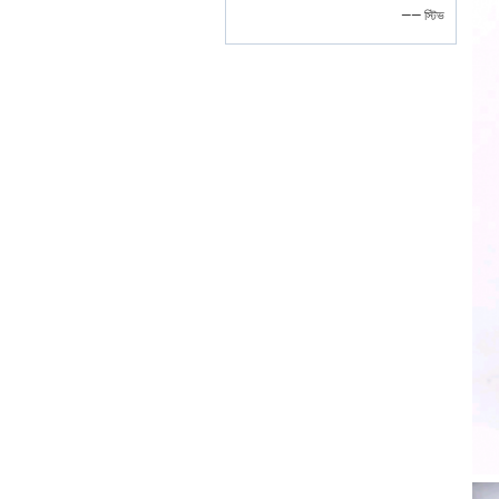
—— স্টিভ